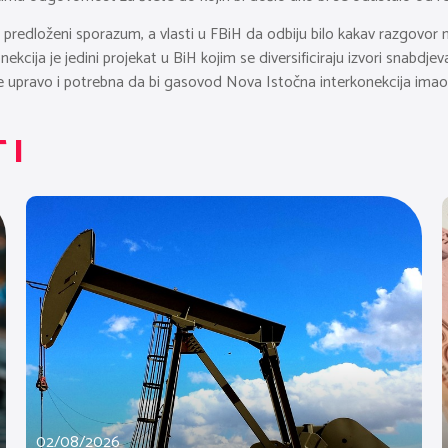
predloženi sporazum, a vlasti u FBiH da odbiju bilo kakav razgovor n
ekcija je jedini projekat u BiH kojim se diversificiraju izvori snabdje
je upravo i potrebna da bi gasovod Nova Istočna interkonekcija imao 
TI
02/08/2026