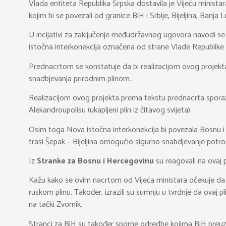
Vlada entiteta Republika Srpska dostavila je Vijeću minist
kojim bi se povezali od granice BiH i Srbije, Bijeljina, Banja 
U incijativi za zaključenje međudržavnog ugovora navodi se
istočna interkonekcija označena od strane Vlade Republike 
Prednacrtom se konstatuje da bi realizacijom ovog projekta 
snadbjevanja prirodnim plinom.
Realizacijom ovog projekta prema tekstu prednacrta spora
Alekandroupolisu (ukapljeni plin iz čitavog svijeta).
Osim toga Nova istočna interkonekcija bi povezala Bosnu i 
trasi Šepak – Bijeljina omogućio sigurno snabdjevanje potro
Iz
Stranke za Bosnu i Hercegovinu
su reagovali na ovaj
Kažu kako se ovim nacrtom od Vijeća ministara očekuje da s
ruskom plinu. Također, izrazili su sumnju u tvrdnje da ova
na tački Zvornik.
Stranci za BiH su također sporne odredbe kojima BiH preuzi