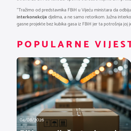
“Tražimo od predstavnika FBiH u Vijeću ministara da odbiju 
interkonekcije
djelima, a ne samo retorikom. Južna interkon
gasne projekte bez kubika gasa iz FBiH jer ta potrošnja joj 
POPULARNE VIJES
04/08/2026