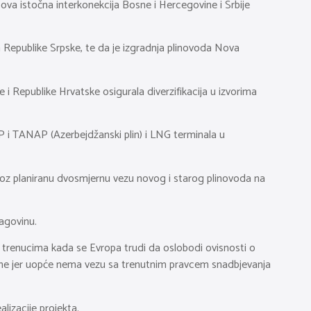
ova istočna interkonekcija Bosne i Hercegovine i Srbije
 Republike Srpske, te da je izgradnja plinovoda Nova
i Republike Hrvatske osigurala diverzifikacija u izvorima
 i TANAP (Azerbejdžanski plin) i LNG terminala u
roz planiranu dvosmjernu vezu novog i starog plinovoda na
agovinu.
 trenucima kada se Evropa trudi da oslobodi ovisnosti o
ovine jer uopće nema vezu sa trenutnim pravcem snadbjevanja
lizacije projekta.