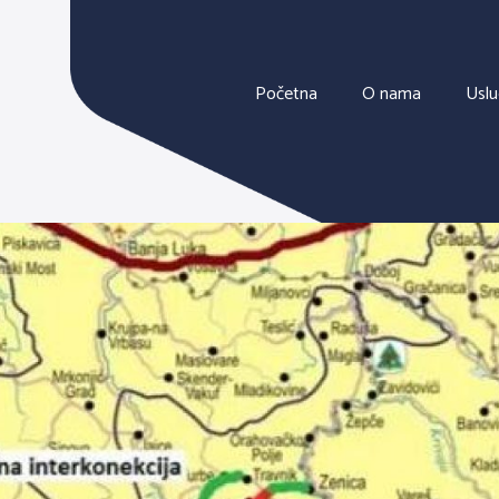
Početna
O nama
Usl