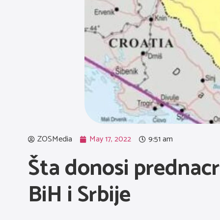
ZOSMedia
May 17, 2022
9:51 am
Šta donosi prednacr
BiH i Srbije