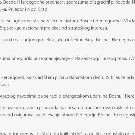
ara Bosne i Hercegovine prednacrt sporazuma o izgradnji plinovoda N
Luka, Prijedor i Novi Grad
 da su ugovorne strane Vijeće ministara Bosne i Hercegovine i Vlada
Srpske kao nacionalni projekat od strateškog interesa.
kao i realizacijom projekta Južna interkonekcija Bosne i Hercegovine 
zuma omogućilo bi se snadbjevanje iz Balkanskog/Turskog toka, TAP
Hercegovinu sa skladištem plina u Banatskom dvoru (Srbija), te bi k
šača.
 prijedlog navodima da se radi o energetskom udaru na Bosnu i Herc
e ozakoni gradnja plinovoda koji bi samo transportovao ruski plin u
j plinovod osigurava snadbjevanje plinom Federacije Bosne i Herceg
ma odgovornost za štete do kojih bi došlo ako bi se odustalo od rea