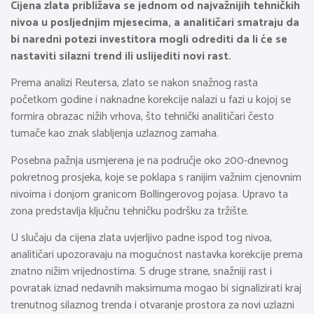
Cijena zlata približava se jednom od najvažnijih tehničkih
nivoa u posljednjim mjesecima, a analitičari smatraju da
bi naredni potezi investitora mogli odrediti da li će se
nastaviti silazni trend ili uslijediti novi rast.
Prema analizi Reutersa, zlato se nakon snažnog rasta
početkom godine i naknadne korekcije nalazi u fazi u kojoj se
formira obrazac nižih vrhova, što tehnički analitičari često
tumače kao znak slabljenja uzlaznog zamaha.
Posebna pažnja usmjerena je na područje oko 200-dnevnog
pokretnog prosjeka, koje se poklapa s ranijim važnim cjenovnim
nivoima i donjom granicom Bollingerovog pojasa. Upravo ta
zona predstavlja ključnu tehničku podršku za tržište.
U slučaju da cijena zlata uvjerljivo padne ispod tog nivoa,
analitičari upozoravaju na mogućnost nastavka korekcije prema
znatno nižim vrijednostima. S druge strane, snažniji rast i
povratak iznad nedavnih maksimuma mogao bi signalizirati kraj
trenutnog silaznog trenda i otvaranje prostora za novi uzlazni