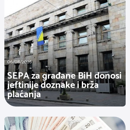
06/08/2026
SEPA za građane BiH donosi
jeftinije doznake i brža
plaćanja