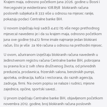
Krajem maja, odnosno početkom juna 2026. godine u Bosni i
Hercegovini je evidentirano 108.858 blokiranih računa
poslovnih subjekata ili 333 više u odnosu na mjesec ranije,
pokazuju podaci Centralne banke BiH.
U novom izvještaju koji sadrži 4.412 (15 više nego prethodnog
mjeseca) navedeno je i da su krajem maja, odnosno početkom
juna ove godine 59.472 firme imale najmanje jedan blokirani
račun, što je više za 169 računa u odnosu na prethodni mjesec.
U ovom, ažuriranom izvještaju blokiranih računa navedenih u
Jedinstvenom registru računa Centralne banke BiH, pobrojana
su pravna lica iz svih sfera društvenog života, od privrednih
preduzeća, prodavnica, frizerskih salona, benzinskih pumpi,
apoteka, ordinacija, kafića i restorana, do raznih agencija,
zadruga, firmi. Na ovom popisu se nalaze i rudnici, mjesne
zajednice, općine, sportski savezi…
U prvom izvještaju Centralne banke BiH, objavljenom početkom
novembra 2012. godine, broj blokiranih računa poslovnih