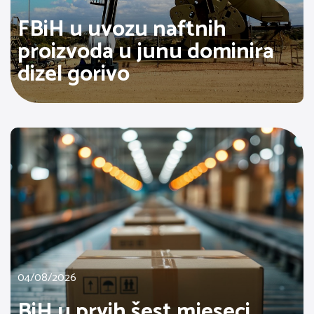
FBiH u uvozu naftnih
proizvoda u junu dominira
dizel gorivo
04/08/2026
BiH u prvih šest mjeseci