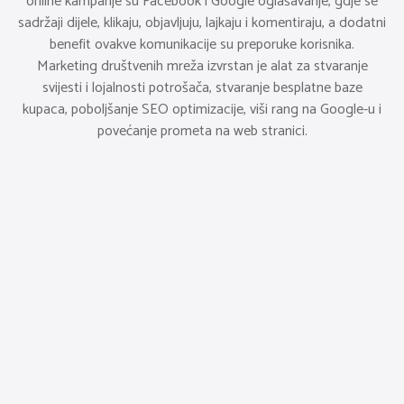
online kampanje su Facebook i Google oglašavanje, gdje se
sadržaji dijele, klikaju, objavljuju, lajkaju i komentiraju, a dodatni
benefit ovakve komunikacije su preporuke korisnika.
Marketing društvenih mreža izvrstan je alat za stvaranje
svijesti i lojalnosti potrošača, stvaranje besplatne baze
kupaca, poboljšanje SEO optimizacije, viši rang na Google-u i
povećanje prometa na web stranici.