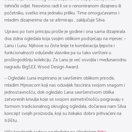
tehnički odjel. Neovisno radi li se o renomiranom dizajneru ili
početniku, svatko ima jednaku priliku. Time omogućavamo i
mladim dizajnerima da se afirmiraju , zaključuje Silva.
Upravo po tom principu prošle je godine i ona sama dizajnirala
dva zidna ogledala koja svojim oblikom podsjećaju na mjesec –
Lanu i Lunu. Njihove su čiste linije te kombinacija ljepote i
funkcionalnosti oduševile vlasnike pa su tako uvršteni u
prošlogodišnju kolekciju. Za Lanu je već osvojila i međunarodnu
nagradu BigSEE Wood Design Award.
– Ogledalo Luna inspirirano je savršenim oblikom prirode,
mladim Mjesecom koji nas oduvijek fascinira svojom snagom i
jednostavnošću, dok ogledalo Lana savršenstvom oblika
zatvorenih krivulja koje se svojom asimetričnošću poigravaju s
formom tradicionalnog okruglog ogledala, dočarava nam Silva
koncept svojih proizvoda, koji su itekako dobro prihvaćeni na
tržištu.