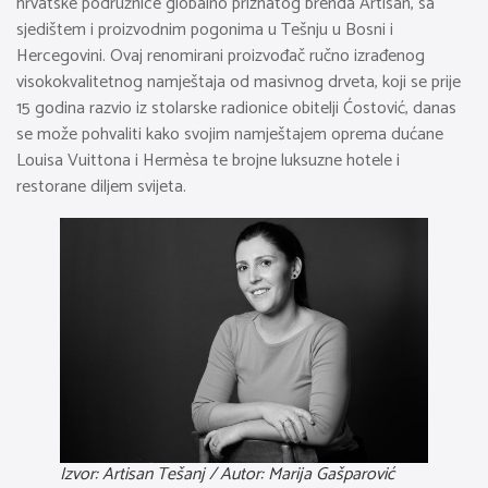
hrvatske podružnice globalno priznatog brenda Artisan, sa
sjedištem i proizvodnim pogonima u Tešnju u Bosni i
Hercegovini. Ovaj renomirani proizvođač ručno izrađenog
visokokvalitetnog namještaja od masivnog drveta, koji se prije
15 godina razvio iz stolarske radionice obitelji Ćostović, danas
se može pohvaliti kako svojim namještajem oprema dućane
Louisa Vuittona i Hermèsa te brojne luksuzne hotele i
restorane diljem svijeta.
Izvor: Artisan Tešanj / Autor: Marija Gašparović