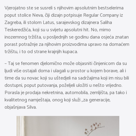
Vjerojatno ste se susreli s njihovim apsolutnim bestselerima
poput stolice Neva, čiji dizajn potpisuje Regular Company iz
Zagreba, ili stolom Latus, sarajevskog dizajnera Saliha
Teskeredžića, koji su u svijetu apsolutni hit. No, mimo
inozemnog tržišta, u posljednjih se godinu dana osjeća znatan
porast potražnje za njihovim proizvodima upravo na domaćem
tržištu, i to od strane krajnjih kupaca.
– Taj se fenomen djelomično može objasniti činjenicom da su
ljudi više ostajali doma i ulagali u prostor u kojem borave, ali i
time da su novac koji su uštedjeli na sadržajima koji im nisu bili
dostupni, poput putovanja, poželjeli uložiti u nešto vrijedno.
Porasla je prodaja nekretnina, automobila, zemljišta, pa tako i
kvalitetnog namještaja, onog koji služi „za generacije,
objašnjava Silva.