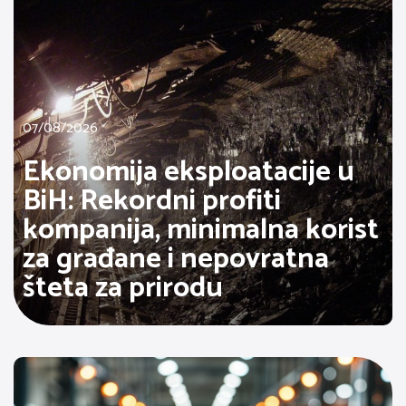
07/08/2026
Ekonomija eksploatacije u
BiH: Rekordni profiti
kompanija, minimalna korist
za građane i nepovratna
šteta za prirodu