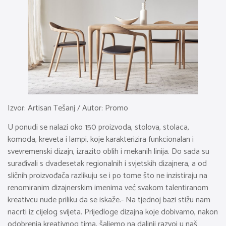
Izvor: Artisan Tešanj / Autor: Promo
U ponudi se nalazi oko 150 proizvoda, stolova, stolaca,
komoda, kreveta i lampi, koje karakterizira funkcionalan i
svevremenski dizajn, izrazito oblih i mekanih linija. Do sada su
surađivali s dvadesetak regionalnih i svjetskih dizajnera, a od
sličnih proizvođača razlikuju se i po tome što ne inzistiraju na
renomiranim dizajnerskim imenima već svakom talentiranom
kreativcu nude priliku da se iskaže.- Na tjednoj bazi stižu nam
nacrti iz cijelog svijeta. Prijedloge dizajna koje dobivamo, nakon
odobrenja kreativnog tima, šaljemo na daljnji razvoj u naš