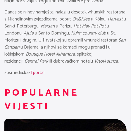
način održavaju strogu kontrolu kvalitete proizvoda.
Danas se njihov namještaj nalazi u desetak vrhunskih restorana
s Michelinovim zvjezdicama, poput
Ox&Klee
u Kölnu,
Harvest
u
Sankt Peterburgu,
Marsan
u Parizu,
Hot May Pot Pot
u
Londonu,
Ajula
u Santo Domingu,
Kulm country club
u St.
Moritzu i drugim. U Hrvatskoj su opremili vrhunski restoran
San
Canzian
u Bujama, a njihovi se komadi mogu pronaći i u
lošinjskom
Boutique Hotel Alhambra
, splitskoj
rezidenciji
Central Park
ili dubrovačkom hotelu
Vrtovi sunca.
zosmedia.ba/
Tportal
POPULARNE
VIJESTI