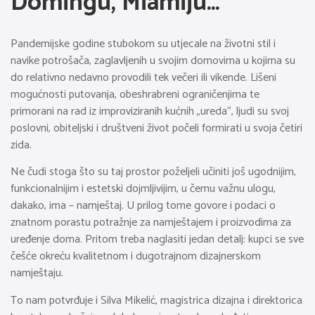
Domingu, Miamiju…
Pandemijske godine stubokom su utjecale na životni stil i
navike potrošača, zaglavljenih u svojim domovima u kojima su
do relativno nedavno provodili tek večeri ili vikende. Lišeni
mogućnosti putovanja, obeshrabreni ograničenjima te
primorani na rad iz improviziranih kućnih „ureda“, ljudi su svoj
poslovni, obiteljski i društveni život počeli formirati u svoja četiri
zida.
Ne čudi stoga što su taj prostor poželjeli učiniti još ugodnijim,
funkcionalnijim i estetski dojmljivijim, u čemu važnu ulogu,
dakako, ima – namještaj. U prilog tome govore i podaci o
znatnom porastu potražnje za namještajem i proizvodima za
uređenje doma. Pritom treba naglasiti jedan detalj: kupci se sve
češće okreću kvalitetnom i dugotrajnom dizajnerskom
namještaju.
To nam potvrđuje i Silva Mikelić, magistrica dizajna i direktorica