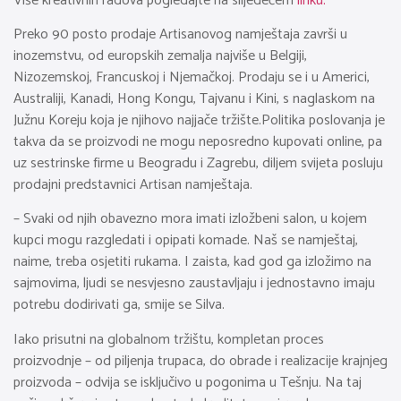
Više kreativnih radova pogledajte na slijedećem
linku.
Preko 90 posto prodaje Artisanovog namještaja završi u
inozemstvu, od europskih zemalja najviše u Belgiji,
Nizozemskoj, Francuskoj i Njemačkoj. Prodaju se i u Americi,
Australiji, Kanadi, Hong Kongu, Tajvanu i Kini, s naglaskom na
Južnu Koreju koja je njihovo najjače tržište.Politika poslovanja je
takva da se proizvodi ne mogu neposredno kupovati online, pa
uz sestrinske firme u Beogradu i Zagrebu, diljem svijeta posluju
prodajni predstavnici Artisan namještaja.
– Svaki od njih obavezno mora imati izložbeni salon, u kojem
kupci mogu razgledati i opipati komade. Naš se namještaj,
naime, treba osjetiti rukama. I zaista, kad god ga izložimo na
sajmovima, ljudi se nesvjesno zaustavljaju i jednostavno imaju
potrebu dodirivati ga, smije se Silva.
Iako prisutni na globalnom tržištu, kompletan proces
proizvodnje – od piljenja trupaca, do obrade i realizacije krajnjeg
proizvoda – odvija se isključivo u pogonima u Tešnju. Na taj