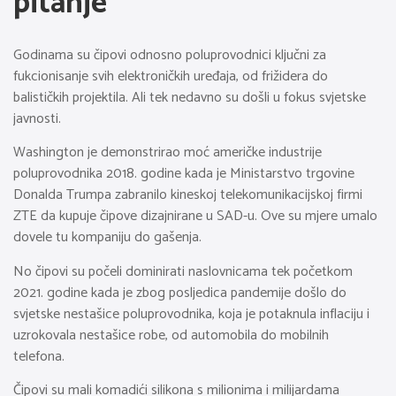
pitanje
Godinama su čipovi odnosno poluprovodnici ključni za
fukcionisanje svih elektroničkih uređaja, od frižidera do
balističkih projektila. Ali tek nedavno su došli u fokus svjetske
javnosti.
Washington je demonstrirao moć američke industrije
poluprovodnika 2018. godine kada je Ministarstvo trgovine
Donalda Trumpa zabranilo kineskoj telekomunikacijskoj firmi
ZTE da kupuje čipove dizajnirane u SAD-u. Ove su mjere umalo
dovele tu kompaniju do gašenja.
No čipovi su počeli dominirati naslovnicama tek početkom
2021. godine kada je zbog posljedica pandemije došlo do
svjetske nestašice poluprovodnika, koja je potaknula inflaciju i
uzrokovala nestašice robe, od automobila do mobilnih
telefona.
Čipovi su mali komadići silikona s milionima i milijardama