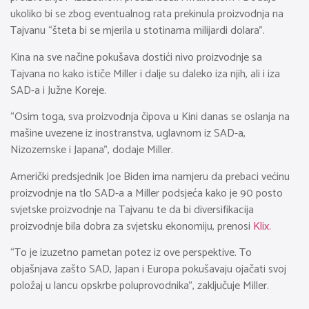
ukoliko bi se zbog eventualnog rata prekinula proizvodnja na
Tajvanu “šteta bi se mjerila u stotinama milijardi dolara”.
Kina na sve načine pokušava dostići nivo proizvodnje sa
Tajvana no kako ističe Miller i dalje su daleko iza njih, ali i iza
SAD-a i Južne Koreje.
“Osim toga, sva proizvodnja čipova u Kini danas se oslanja na
mašine uvezene iz inostranstva, uglavnom iz SAD-a,
Nizozemske i Japana”, dodaje Miller.
Američki predsjednik Joe Biden ima namjeru da prebaci većinu
proizvodnje na tlo SAD-a a Miller podsjeća kako je 90 posto
svjetske proizvodnje na Tajvanu te da bi diversifikacija
proizvodnje bila dobra za svjetsku ekonomiju, prenosi
Klix.
“To je izuzetno pametan potez iz ove perspektive. To
objašnjava zašto SAD, Japan i Europa pokušavaju ojačati svoj
položaj u lancu opskrbe poluprovodnika”, zaključuje Miller.