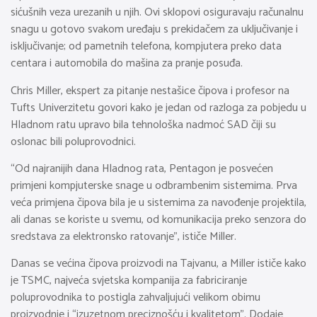
sićušnih veza urezanih u njih. Ovi sklopovi osiguravaju računalnu
snagu u gotovo svakom uređaju s prekidačem za uključivanje i
isključivanje; od pametnih telefona, kompjutera preko data
centara i automobila do mašina za pranje posuđa.
Chris Miller, ekspert za pitanje nestašice čipova i profesor na
Tufts Univerzitetu govori kako je jedan od razloga za pobjedu u
Hladnom ratu upravo bila tehnološka nadmoć SAD čiji su
oslonac bili poluprovodnici.
“Od najranijih dana Hladnog rata, Pentagon je posvećen
primjeni kompjuterske snage u odbrambenim sistemima. Prva
veća primjena čipova bila je u sistemima za navođenje projektila,
ali danas se koriste u svemu, od komunikacija preko senzora do
sredstava za elektronsko ratovanje”, ističe Miller.
Danas se većina čipova proizvodi na Tajvanu, a Miller ističe kako
je TSMC, najveća svjetska kompanija za fabriciranje
poluprovodnika to postigla zahvaljujući velikom obimu
proizvodnje i “izuzetnom preciznošću i kvalitetom”. Dodaje