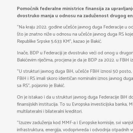
Pomoćnik federalne ministrice finansija za upravljan
dvostruko manja u odnosu na zaduženost drugog ent
“Na kraju 2022. godine učešće javnog duga Federacije u od
što je znatno niže u odnosu na učešće javnog duga RS koje
Republike Srpske 5.633 KM”, kazao je Bakić.
Inače, BDP u Federaciji je dvostruko veći od onog u drugom
Bakićevim riječima, procjena je da je BDP za 2022. u FBiH iz
“U strukturi javnog duga BiH, učešće FBiH iznosi 50 posto, R
FBiH i RS imali skoro identičan nominalni iznos javnog d
sa RS”, pojasnio je Bakić.
On je istakao i da u strukturi javnog duga Federacije BiH 
finansijskih institucija. To su Evropska investicijska banka
multilateralni i bilateralni kreditori.
“Izuzev zaduženja kod MMF-a i Evropske komisije, svi vanjski
infrastruktura, energija, vodoprivreda i odvodnja otpadnih vod