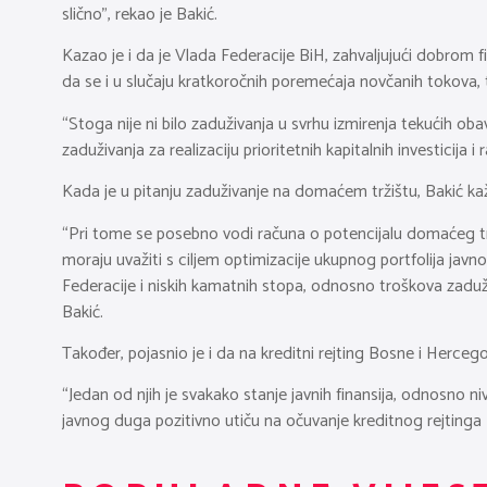
slično”, rekao je Bakić.
Kazao je i da je Vlada Federacije BiH, zahvaljujući dobrom f
da se i u slučaju kratkoročnih poremećaja novčanih tokova,
“Stoga nije ni bilo zaduživanja u svrhu izmirenja tekućih ob
zaduživanja za realizaciju prioritetnih kapitalnih investicija i 
Kada je u pitanju zaduživanje na domaćem tržištu, Bakić kaž
“Pri tome se posebno vodi računa o potencijalu domaćeg tržišt
moraju uvažiti s ciljem optimizacije ukupnog portfolija javn
Federacije i niskih kamatnih stopa, odnosno troškova zadu
Bakić.
Također, pojasnio je i da na kreditni rejting Bosne i Herceg
“Jedan od njih je svakako stanje javnih finansija, odnosno ni
javnog duga pozitivno utiču na očuvanje kreditnog rejtinga 