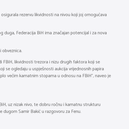
 osigurala rezervu likvidnosti na nivou koji joj omogućava
nog duga, Federacija BiH ima značajan potencijal i za nova
i obveznica.
FBiH, likvidnosti trezora i nizu drugih faktora koji se
ji se ogledaju u uspješnosti aukcija vrijednosnih papira
 duplo većim kamatnim stopama u odnosu na FBiH”, naveo je
 BiH, uz nizak nivo, te dobru ročnu i kamatnu strukturu
anje dugom Samir Bakić u razgovoru za Fenu.