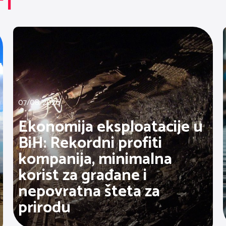
TI
07/08/2026
Ekonomija eksploatacije u
BiH: Rekordni profiti
kompanija, minimalna
korist za građane i
nepovratna šteta za
prirodu