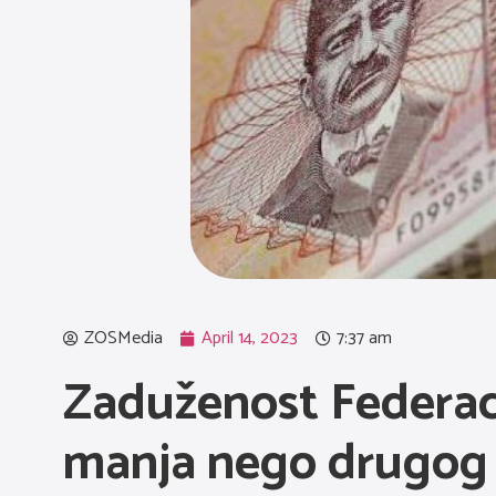
ZOSMedia
April 14, 2023
7:37 am
Zaduženost Federaci
manja nego drugog 