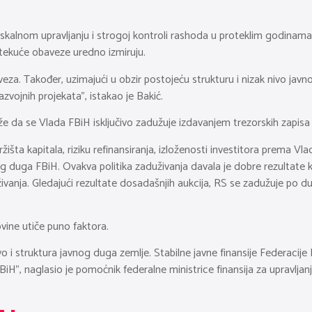
iskalnom upravljanju i strogoj kontroli rashoda u proteklim godinama
 tekuće obaveze uredno izmiruju.
aveza. Također, uzimajući u obzir postojeću strukturu i nizak nivo jav
razvojnih projekata”, istakao je Bakić.
e da se Vlada FBiH isključivo zadužuje izdavanjem trezorskih zapisa 
a kapitala, riziku refinansiranja, izloženosti investitora prema Vladi 
og duga FBiH. Ovakva politika zaduživanja davala je dobre rezultate ko
živanja. Gledajući rezultate dosadašnjih aukcija, RS se zadužuje po
ovine utiče puno faktora.
vo i struktura javnog duga zemlje. Stabilne javne finansije Federacije
BiH”, naglasio je pomoćnik federalne ministrice finansija za upravlj