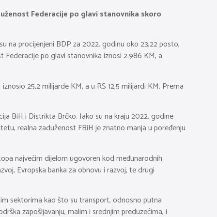
duženost Federacije po glavi stanovnika skoro
su na procijenjeni BDP za 2022. godinu oko 23,22 posto,
 Federacije po glavi stanovnika iznosi 2.986 KM, a
znosio 25,2 milijarde KM, a u RS 12,5 milijardi KM. Prema
ija BiH i Distrikta Brčko. Iako su na kraju 2022. godine
tetu, realna zaduženost FBiH je znatno manja u poređenju
ih stopa najvećim dijelom ugovoren kod međunarodnih
azvoj, Evropska banka za obnovu i razvoj, te drugi
jučnim sektorima kao što su transport, odnosno putna
 podrška zapošljavanju, malim i srednjim preduzećima, i