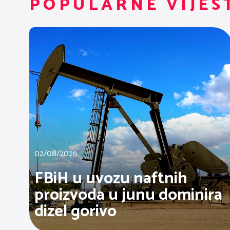
POPULARNE VIJES
02/08/2026
FBiH u uvozu naftnih
proizvoda u junu dominira
dizel gorivo