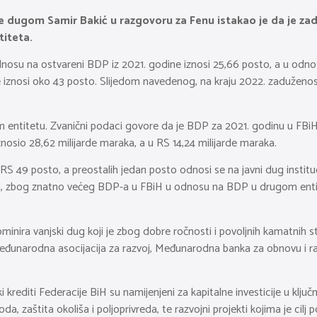
je dugom Samir Bakić u razgovoru za Fenu istakao je da je za
iteta.
nosu na ostvareni BDP iz 2021. godine iznosi 25,66 posto, a u odno
 iznosi oko 43 posto. Slijedom navedenog, na kraju 2022. zaduženost
 entitetu. Zvanični podaci govore da je BDP za 2021. godinu u FBiH i
nosio 28,62 milijarde maraka, a u RS 14,24 milijarde maraka.
S 49 posto, a preostalih jedan posto odnosi se na javni dug instituc
uga, zbog znatno većeg BDP-a u FBiH u odnosu na BDP u drugom enti
dominira vanjski dug koji je zbog dobre ročnosti i povoljnih kamatn
, Međunarodna asocijacija za razvoj, Međunarodna banka za obnovu i r
 krediti Federacije BiH su namijenjeni za kapitalne investicije u kl
a, zaštita okoliša i poljoprivreda, te razvojni projekti kojima je cilj