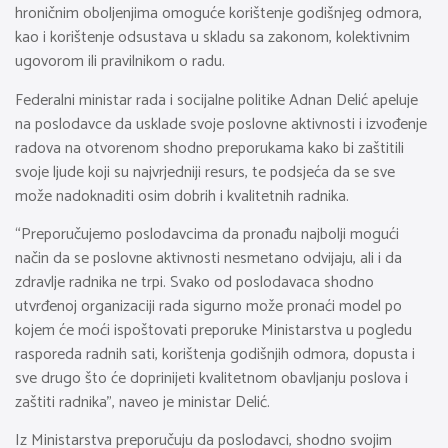
hroničnim oboljenjima omoguće korištenje godišnjeg odmora,
kao i korištenje odsustava u skladu sa zakonom, kolektivnim
ugovorom ili pravilnikom o radu.
Federalni ministar rada i socijalne politike Adnan Delić apeluje
na poslodavce da usklade svoje poslovne aktivnosti i izvođenje
radova na otvorenom shodno preporukama kako bi zaštitili
svoje ljude koji su najvrjedniji resurs, te podsjeća da se sve
može nadoknaditi osim dobrih i kvalitetnih radnika.
“Preporučujemo poslodavcima da pronađu najbolji mogući
način da se poslovne aktivnosti nesmetano odvijaju, ali i da
zdravlje radnika ne trpi. Svako od poslodavaca shodno
utvrđenoj organizaciji rada sigurno može pronaći model po
kojem će moći ispoštovati preporuke Ministarstva u pogledu
rasporeda radnih sati, korištenja godišnjih odmora, dopusta i
sve drugo što će doprinijeti kvalitetnom obavljanju poslova i
zaštiti radnika”, naveo je ministar Delić.
Iz Ministarstva preporučuju da poslodavci, shodno svojim