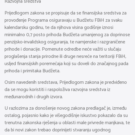
Razvojna sredstva
Prijedlogom zakona se propisuje da se finansijska sredstva za
provođenje Programa osiguravaju u Budžetu FBiH za svaku
kalendarsku godinu, te da njihova visina godišnje iznosi
minimalno 0,7 posto prihoda Budžeta umanjenog za doprinose
penzijsko-invalidskog osiguranja, te namjenske i razgraničene
prihode i donacije. Pomenute odredbe neće važiti u slučaju
proglašenja stanja prirodne ili druge nesreće na teritoriji FBiH,
usljed finansijskih poremećaja koji su doveli do značajnog pada
prihoda i primitaka Budžeta.
Osim navedenih sredstava, Prijedlogom zakona je predviđeno
da se mogu koristiti i raspoloživa razvojna sredstva iz
međunarodnih i drugih izvora.
U razlozima za donošenje novog zakona predlagač je, između
ostalog, pojasnio kako je višegodišnje iskustvo pokazalo da su
trenutna zakonska rješenja u oblasti male privrede manjkava, te
da bi novi zakon trebao doprinijeti stvaranju ugodnog