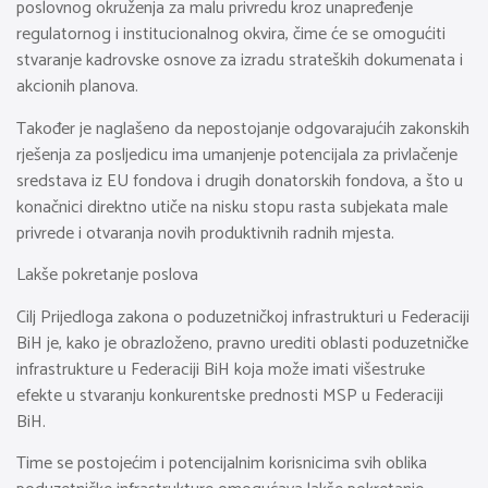
poslovnog okruženja za malu privredu kroz unapređenje
regulatornog i institucionalnog okvira, čime će se omogućiti
stvaranje kadrovske osnove za izradu strateških dokumenata i
akcionih planova.
Također je naglašeno da nepostojanje odgovarajućih zakonskih
rješenja za posljedicu ima umanjenje potencijala za privlačenje
sredstava iz EU fondova i drugih donatorskih fondova, a što u
konačnici direktno utiče na nisku stopu rasta subjekata male
privrede i otvaranja novih produktivnih radnih mjesta.
Lakše pokretanje poslova
Cilj Prijedloga zakona o poduzetničkoj infrastrukturi u Federaciji
BiH je, kako je obrazloženo, pravno urediti oblasti poduzetničke
infrastrukture u Federaciji BiH koja može imati višestruke
efekte u stvaranju konkurentske prednosti MSP u Federaciji
BiH.
Time se postojećim i potencijalnim korisnicima svih oblika