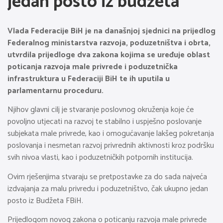
jedan posto iz budžeta
Vlada Federacije BiH je na današnjoj sjednici na prijedlog
Federalnog ministarstva razvoja, poduzetništva i obrta,
utvrdila prijedloge dva zakona kojima se uređuje oblast
poticanja razvoja male privrede i poduzetnička
infrastruktura u Federaciji BiH te ih uputila u
parlamentarnu proceduru.
Njihov glavni cilj je stvaranje poslovnog okruženja koje će
povoljno utjecati na razvoj te stabilno i uspješno poslovanje
subjekata male privrede, kao i omogućavanje lakšeg pokretanja
poslovanja i nesmetan razvoj privrednih aktivnosti kroz podršku
svih nivoa vlasti, kao i poduzetničkih potpornih institucija.
Ovim rješenjima stvaraju se pretpostavke za do sada najveća
izdvajanja za malu privredu i poduzetništvo, čak ukupno jedan
posto iz Budžeta FBiH.
Prijedlogom novog zakona o poticanju razvoja male privrede