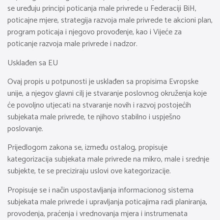
se uređuju principi poticanja male privrede u Federaciji BiH,
poticajne mjere, strategija razvoja male privrede te akcioni plan,
program poticaja i njegovo provođenje, kao i Vijeće za
poticanje razvoja male privrede i nadzor.
Usklađen sa EU
Ovaj propis u potpunosti je usklađen sa propisima Evropske
unije, a njegov glavni cilj je stvaranje poslovnog okruženja koje
će povoljno utjecati na stvaranje novih i razvoj postojećih
subjekata male privrede, te njihovo stabilno i uspješno
poslovanje.
Prijedlogom zakona se, između ostalog, propisuje
kategorizacija subjekata male privrede na mikro, male i srednje
subjekte, te se preciziraju uslovi ove kategorizacije.
Propisuje se i način uspostavljanja informacionog sistema
subjekata male privrede i upravljanja poticajima radi planiranja,
provodenja, praćenja i vrednovanja mjera i instrumenata