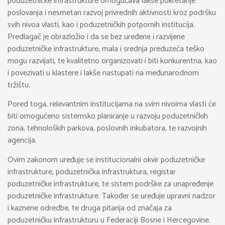
poduzetničke infrastrukture omogućava lakše pokretanje
poslovanja i nesmetan razvoj privrednih aktivnosti kroz podršku
svih nivoa vlasti, kao i poduzetničkih potpornih institucija.
Predlagač je obrazložio i da se bez uređene i razvijene
poduzetničke infrastrukture, mala i srednja preduzeća teško
mogu razvijati, te kvalitetno organizovati i biti konkurentna, kao
i povezivati u klastere i lakše nastupati na međunarodnom
tržištu.
Pored toga, relevantnim institucijama na svim nivoima vlasti će
biti omogućeno sistemsko planiranje u razvoju poduzetničkih
zona, tehnoloških parkova, poslovnih inkubatora, te razvojnih
agencija.
Ovim zakonom uređuje se institucionalni okvir poduzetničke
infrastrukture, poduzetnička infrastruktura, registar
poduzetničke infrastrukture, te sistem podrške za unapređenje
poduzetničke infrastrukture. Također se uređuje upravni nadzor
i kaznene odredbe, te druga pitanja od značaja za
poduzetničku infrastrukturu u Federaciji Bosne i Hercegovine.