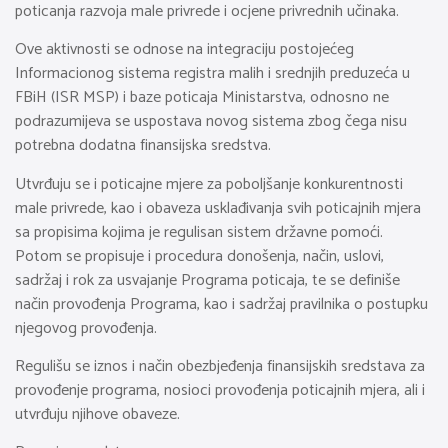
poticanja razvoja male privrede i ocjene privrednih učinaka.
Ove aktivnosti se odnose na integraciju postojećeg
Informacionog sistema registra malih i srednjih preduzeća u
FBiH (ISR MSP) i baze poticaja Ministarstva, odnosno ne
podrazumijeva se uspostava novog sistema zbog čega nisu
potrebna dodatna finansijska sredstva.
Utvrđuju se i poticajne mjere za poboljšanje konkurentnosti
male privrede, kao i obaveza usklađivanja svih poticajnih mjera
sa propisima kojima je regulisan sistem državne pomoći.
Potom se propisuje i procedura donošenja, način, uslovi,
sadržaj i rok za usvajanje Programa poticaja, te se definiše
način provođenja Programa, kao i sadržaj pravilnika o postupku
njegovog provođenja.
Regulišu se iznos i način obezbjeđenja finansijskih sredstava za
provođenje programa, nosioci provođenja poticajnih mjera, ali i
utvrđuju njihove obaveze.