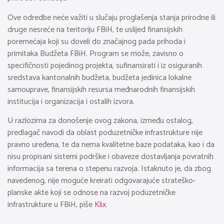
Ove odredbe neće važiti u slučaju proglašenja stanja prirodne ili
druge nesreće na teritoriju FBiH, te uslijed finansijskih
poremećaja koji su doveli do značajnog pada prihoda i
primitaka Budžeta FBiH. Program se može, zavisno o
specifičnosti pojedinog projekta, sufinansirati i iz osiguranih
sredstava kantonalnih budžeta, budžeta jedinica lokalne
samouprave, finansijskih resursa međnarodnih finansijskih
institucija i organizacija i ostalih izvora.
U razlozima za donošenje ovog zakona, između ostalog,
predlagač navodi da oblast poduzetničke infrastrukture nije
pravno uređena, te da nema kvalitetne baze podataka, kao i da
nisu propisani sistemi podrške i obaveze dostavljanja povratnih
informacija sa terena o stepenu razvoja. Istaknuto je, da zbog
navedenog, nije moguće kreirati odgovarajuće strateško-
planske akte koji se odnose na razvoj poduzetničke
infrastrukture u FBiH, piše
Klix.