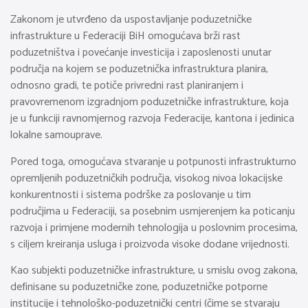
Zakonom je utvrđeno da uspostavljanje poduzetničke
infrastrukture u Federaciji BiH omogućava brži rast
poduzetništva i povećanje investicija i zaposlenosti unutar
područja na kojem se poduzetnička infrastruktura planira,
odnosno gradi, te potiče privredni rast planiranjem i
pravovremenom izgradnjom poduzetničke infrastrukture, koja
je u funkciji ravnomjernog razvoja Federacije, kantona i jedinica
lokalne samouprave.
Pored toga, omogućava stvaranje u potpunosti infrastrukturno
opremljenih poduzetničkih područja, visokog nivoa lokacijske
konkurentnosti i sistema podrške za poslovanje u tim
područjima u Federaciji, sa posebnim usmjerenjem ka poticanju
razvoja i primjene modernih tehnologija u poslovnim procesima,
s ciljem kreiranja usluga i proizvoda visoke dodane vrijednosti.
Kao subjekti poduzetničke infrastrukture, u smislu ovog zakona,
definisane su poduzetničke zone, poduzetničke potporne
institucije i tehnološko-poduzetnički centri (čime se stvaraju