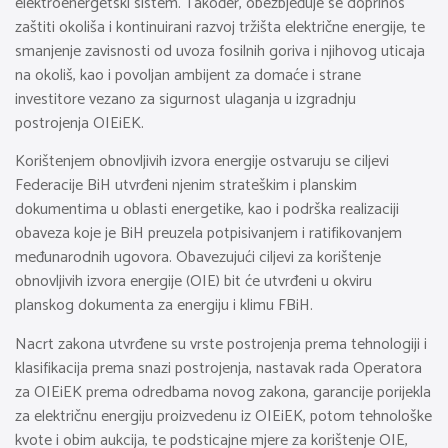
elektroenergetski sistem. Također, obezbjeđuje se doprinos
zaštiti okoliša i kontinuirani razvoj tržišta električne energije, te
smanjenje zavisnosti od uvoza fosilnih goriva i njihovog uticaja
na okoliš, kao i povoljan ambijent za domaće i strane
investitore vezano za sigurnost ulaganja u izgradnju
postrojenja OIEiEK.
Korištenjem obnovljivih izvora energije ostvaruju se ciljevi
Federacije BiH utvrđeni njenim strateškim i planskim
dokumentima u oblasti energetike, kao i podrška realizaciji
obaveza koje je BiH preuzela potpisivanjem i ratifikovanjem
međunarodnih ugovora. Obavezujući ciljevi za korištenje
obnovljivih izvora energije (OIE) bit će utvrđeni u okviru
planskog dokumenta za energiju i klimu FBiH.
Nacrt zakona utvrđene su vrste postrojenja prema tehnologiji i
klasifikacija prema snazi postrojenja, nastavak rada Operatora
za OIEiEK prema odredbama novog zakona, garancije porijekla
za električnu energiju proizvedenu iz OIEiEK, potom tehnološke
kvote i obim aukcija, te podsticajne mjere za korištenje OIE,