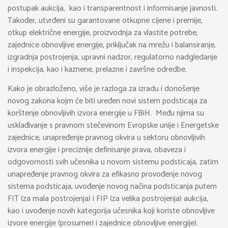
postupak aukcija, kao i transparentnost i informisanje javnosti.
Također, utvrđeni su garantovane otkupne cijene i premije,
otkup električne energije, proizvodnja za vlastite potrebe,
zajednice obnovljive energije, priključak na mrežu i balansiranje,
izgradnja postrojenja, upravni nadzor, regulatorno nadgledanje
i inspekcija, kao i kaznene, prelazne i završne odredbe.
Kako je obrazloženo, više je razloga za izradu i donošenje
novog zakona kojm će biti uređen novi sistem podsticaja za
korštenje obnovljivih izvora energije u FBiH. Među njima su
usklađivanje s pravnom stečevinom Evropske unije i Energetske
zajednice, unapređenje pravnog okvira u sektoru obnovljivih
izvora energije i preciznije definisanje prava, obaveza i
odgovornosti svih učesnika u novom sistemu podsticaja, zatim
unapređenje pravnog okvira za efikasno provođenje novog
sistema podsticaja, uvođenje novog načina podsticanja putem
FIT (za mala postrojenja) i FIP (za velika postrojenja) aukcija,
kao i uvođenje novih kategorija učesnika koji koriste obnovljive
izvore energije (prosumeri i zajednice obnovljive energije).