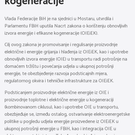
kogeneracije
Vlada Federacije BiH je na sjednici u Mostaru, utvrdila i
Parlamentu FBiH uputila Nacrt zakona o korištenju obnovljivih
izvora energije i efikasne kogeneracije (OIEiEK).
Cilj ovog zakona je promovisanje i regulisanje proizvodnje
električne i energije grijanja i hlađenja iz OIEiEK, kao i upotrebe
obnovljivih izvora energije (OIE) u transportu radi potrošnje na
domaćem tržištu i povećanja udjela u ukupnoj potrošnji
energije, te obezbjeđenje razvoja podsticajnih mjera,
regulatornog okvira i tehničke infrastrukture za OIEiEK.
Podsticanjem proizvodnje električne energije iz OIE i
proizvodnje toplotne i električne energije u kogeneraciji
(kombinovanom ciklusu), kao i upotrebe OIE u transportu,
obezbjeđuje se, između ostalog, ostvarivanje elektroenergetske
politike u pogledu udjela energije proizvedene iz OIEiEK u
ukupnoj potrošnji energije u FBiH, kao i integracija OIE u