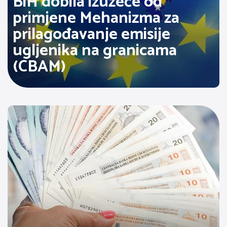
BiH dobila izuzeće od
primjene Mehanizma za
prilagođavanje emisije
ugljenika na granicama
(CBAM)