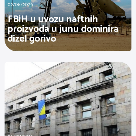
02/08/2026
FBiH u uvozu naftnih
proizvoda u junu dominira
dizel gorivo