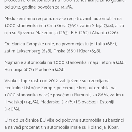
prosečan broj automobila na 1.000 stanovnika je za 10 godina,
od 2012. godine, povećan za 14,3%.
Među zemljama regiona, najviše registrovanih automobila na
1.000 stanovnika ima Crna Gora (369), zatim Srbija (344), a iza
njih su Sjeverna Makedonija (263), BiH (262) i Albanija (226).
Od članica Evropske unije, na prvom mjestu je Italija (684),
zatim Luksemburg (678), Finska (661) i Kipar (658).
Najmanje automobila na 1.000 stanovnika imaju Letonija (414),
Rumunija (417) i Mađarska (424).
Visoke stope rasta od 2012. zabilježene su u zemljama
centralne i istočne Evrope, pri čemu je broj automobila na
1.000 stanovnika najviše povećan u Rumuniji, za 86%, zatim u
Hrvatskoj (+45%), Mađarskoj (+41%) i Slovačkoj i Estoniji
(+40%).
U 11 od 23 članice EU više od polovine automobila su benzinci,
a najveći procenat tih automobila imale su Holandija, Kipar,