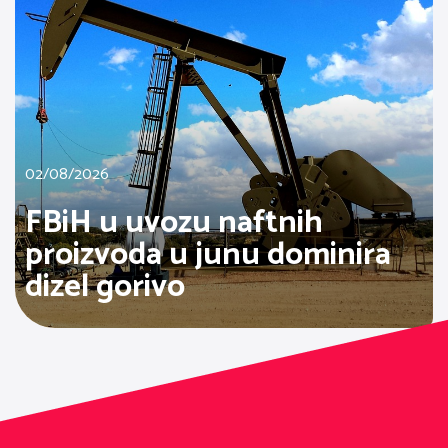
02/08/2026
FBiH u uvozu naftnih
proizvoda u junu dominira
dizel gorivo