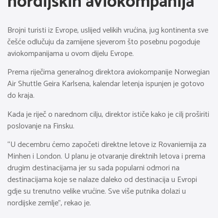
nordijskih aviokompanija
Brojni turisti iz Evrope, uslijed velikih vrućina, jug kontinenta sve
češće odlučuju da zamijene sjeverom što posebnu pogoduje
aviokompanijama u ovom dijelu Evrope.
Prema riječima generalnog direktora aviokompanije Norwegian
Air Shuttle Geira Karlsena, kalendar letenja ispunjen je gotovo
do kraja.
Kada je riječ o narednom cilju, direktor ističe kako je cilj proširiti
poslovanje na Finsku.
“U decembru ćemo započeti direktne letove iz Rovaniemija za
Minhen i London. U planu je otvaranje direktnih letova i prema
drugim destinacijama jer su sada popularni odmori na
destinacijama koje se nalaze daleko od destinacija u Evropi
gdje su trenutno velike vrućine. Sve više putnika dolazi u
nordijske zemlje”, rekao je.