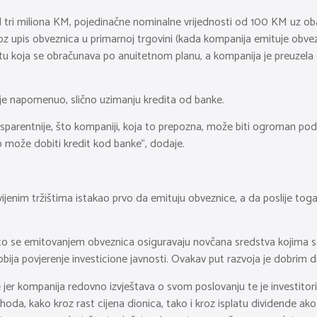
od tri miliona KM, pojedinačne nominalne vrijednosti od 100 KM uz o
z upis obveznica u primarnoj trgovini (kada kompanija emituje obvezn
tu koja se obračunava po anuitetnom planu, a kompanija je preuzela
je napomenuo, slično uzimanju kredita od banke.
sparentnije, što kompaniji, koja to prepozna, može biti ogroman pods
o može dobiti kredit kod banke”, dodaje.
jenim tržištima istakao prvo da emituju obveznice, a da poslije toga
što se emitovanjem obveznica osiguravaju novčana sredstva kojima se,
ija povjerenje investicione javnosti. Ovakav put razvoja je dobrim di
jer kompanija redovno izvještava o svom poslovanju te je investitori
rihoda, kako kroz rast cijena dionica, tako i kroz isplatu dividende 