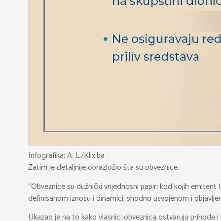
Infografika: A. L./Klix.ba
Zatim je detaljnije obrazložio šta su obveznice.
“Obveznice su dužnički vrijednosni papiri kod kojih emitent 
definisanom iznosu i dinamici, shodno usvojenom i objavlj
Ukazao je na to kako vlasnici obveznica ostvaruju prihode i 