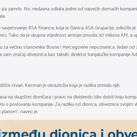
oro pa zamrlo. No, nedavna odluka jedne od najvećih domaćih kompani
la.
sko savjetovanje ASA Finance, koja je članica ASA Grupacije, odlučila
. Tako da je ukupna vrijednost emisije iznosila 30 miliona KM, a upi
u za većinu stanovnika Bosne i Hercegovine nepoznanica. Jedan od z
na sam značaj obveznica kao takvih, direktor banjalučke kompanije A
ličite stvari. Kecman je obrazložio koja je razlika između njih.
rava na skupštini dioničara i pravo na dividendu (dio dobiti koju komp
ovisi o poslovanju kompanije. Za razliku od dionica, obveznice svojim 
im planom”, naveo je.