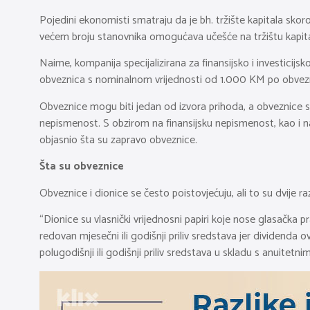
Pojedini ekonomisti smatraju da je bh. tržište kapitala sk
većem broju stanovnika omogućava učešće na tržištu kapita
Naime, kompanija specijalizirana za finansijsko i investicij
obveznica s nominalnom vrijednosti od 1.000 KM po obveznici
Obveznice mogu biti jedan od izvora prihoda, a obveznice s
nepismenost. S obzirom na finansijsku nepismenost, kao i 
objasnio šta su zapravo obveznice.
Šta su obveznice
Obveznice i dionice se često poistovjećuju, ali to su dvije raz
“Dionice su vlasnički vrijednosni papiri koje nose glasačka p
redovan mjesečni ili godišnji priliv sredstava jer dividenda 
polugodišnji ili godišnji priliv sredstava u skladu s anuitetn