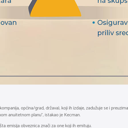
(kompanija, općina/grad, država), koji ih izdaje, zadužuje se i preu
enom anuitetnom planu”, istakao je Kecman.
šta emisija obveznica znači za one koji ih emituju.