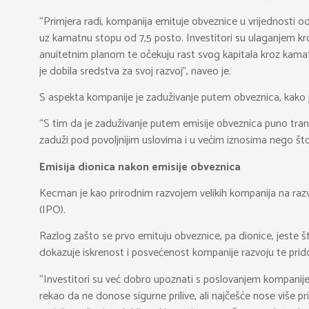
“Primjera radi, kompanija emituje obveznice u vrijednosti 
uz kamatnu stopu od 7,5 posto. Investitori su ulaganjem kro
anuitetnim planom te očekuju rast svog kapitala kroz kama
je dobila sredstva za svoj razvoj”, naveo je.
S aspekta kompanije je zaduživanje putem obveznica, kako 
“S tim da je zaduživanje putem emisije obveznica puno tran
zaduži pod povoljnijim uslovima i u većim iznosima nego št
Emisija dionica nakon emisije obveznica
Kecman je kao prirodnim razvojem velikih kompanija na razvi
(IPO).
Razlog zašto se prvo emituju obveznice, pa dionice, jeste 
dokazuje iskrenost i posvećenost kompanije razvoju te pridob
“Investitori su već dobro upoznati s poslovanjem kompanije 
rekao da ne donose sigurne prilive, ali najčešće nose više p