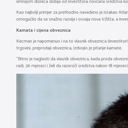
emisijom dionica dobija od investitora novčana sredstva koj
Kao najbolji primjer za prethodno navedeno je istakao Atlanti
omogućilo da se snažno razvija i osvaja nova tržišta, a investi
Kamata i cijena obveznica
Kecman je napomenuo i na to vlasnik obveznica (investitor) 
trgovini, preprodaji obveznica, izdvojio je pitanje kamate.
“Bitno je naglasiti da vlasnik obveznica, kada proda obvezn
radi, 36 mjeseci i želi da razoroči sredstva nakon 18 mjese