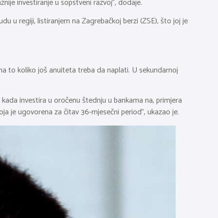
ije investiranje u sopstveni razvoj”, dodaje.
u u regiji, listiranjem na Zagrebačkoj berzi (ZSE), što joj je
a to koliko još anuiteta treba da naplati. U sekundarnoj
aj kada investira u oročenu štednju u bankama na, primjera
ja je ugovorena za čitav 36-mjesečni period”, ukazao je.