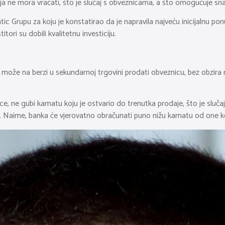
a ne mora vraćati, što je slučaj s obveznicama, a što omogućuje snažn
c Grupu za koju je konstatirao da je napravila najveću inicijalnu ponud
tori su dobili kvalitetnu investiciju.
može na berzi u sekundarnoj trgovini prodati obveznicu, bez obzira n
ice, ne gubi kamatu koju je ostvario do trenutka prodaje, što je sluč
ci. Naime, banka će vjerovatno obračunati puno nižu kamatu od one ko