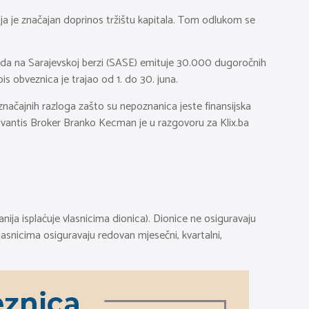
ja je značajan doprinos tržištu kapitala. Tom odlukom se
 je da na Sarajevskoj berzi (SASE) emituje 30.000 dugoročnih
s obveznica je trajao od 1. do 30. juna.
načajnih razloga zašto su nepoznanica jeste finansijska
dvantis Broker Branko Kecman je u razgovoru za Klix.ba
anija isplaćuje vlasnicima dionica). Dionice ne osiguravaju
vlasnicima osiguravaju redovan mjesečni, kvartalni,