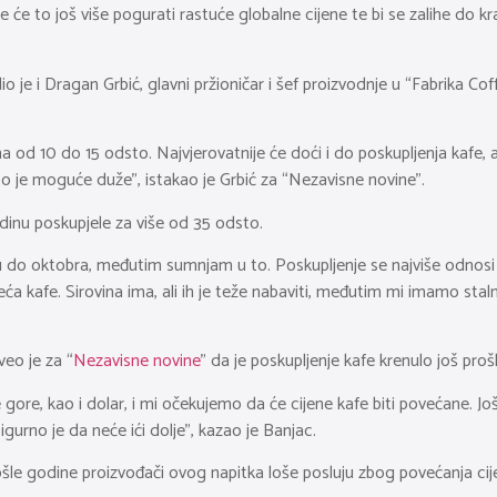
 će to još više pogurati rastuće globalne cijene te bi se zalihe do
je i Dragan Grbić, glavni pržioničar i šef proizvodnje u “Fabrika Coff
 od 10 do 15 odsto. Najvjerovatnije će doći i do poskupljenja kafe, al
o je moguće duže”, istakao je Grbić za “Nezavisne novine”.
dinu poskupjele za više od 35 odsto.
uju do oktobra, međutim sumnjam u to. Poskupljenje se najviše odnosi 
a kafe. Sirovina ima, ali ih je teže nabaviti, međutim mi imamo stalne
eo je za “
Nezavisne novine
” da je poskupljenje kafe krenulo još proš
gore, kao i dolar, i mi očekujemo da će cijene kafe biti povećane. Jo
igurno je da neće ići dolje”, kazao je Banjac.
ošle godine proizvođači ovog napitka loše posluju zbog povećanja cije