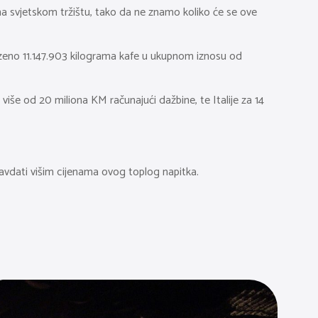
u na svjetskom tržištu, tako da ne znamo koliko će se ove
zeno 11.147.903 kilograma kafe u ukupnom iznosu od
 više od 20 miliona KM računajući dažbine, te Italije za 14
avdati višim cijenama ovog toplog napitka.