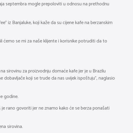
 kraja septembra mogle prepoloviti u odnosu na prethodnu
ee” iz Banjaluke, koji kaže da su cijene kafe na berzanskim
i ćemo se mi za naše klijente i korisnike potruditi da to
na sirovinu za proizvodnju domaće kafe jer je u Brazilu
 dobavljače koji se trude da nas uvijek ispoštuju”, naglasio
le godine.
š je rano govoriti jer ne znamo kako će se berza ponašati
na sirovina.