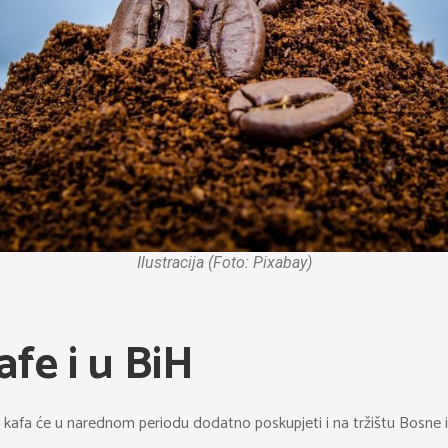
Ilustracija (Foto: Pixabay)
afe i u BiH
a, kafa će u narednom periodu dodatno poskupjeti i na tržištu Bosne 