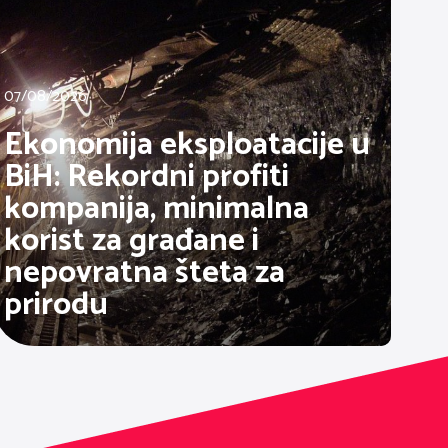
07/08/2026
Ekonomija eksploatacije u
BiH: Rekordni profiti
kompanija, minimalna
korist za građane i
nepovratna šteta za
prirodu