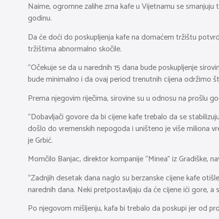
Naime, ogromne zalihe zrna kafe u Vijetnamu se smanjuju te
godinu.
Da će doći do poskupljenja kafe na domaćem tržištu potvrdio 
tržištima abnormalno skočile.
“Očekuje se da u narednih 15 dana bude poskupljenje sirovina
bude minimalno i da ovaj period trenutnih cijena održimo št
Prema njegovim riječima, sirovine su u odnosu na prošlu go
“Dobavljači govore da bi cijene kafe trebalo da se stabiliz
došlo do vremenskih nepogoda i uništeno je više miliona vreć
je Grbić.
Momčilo Banjac, direktor kompanije “Minea” iz Gradiške, nav
“Zadnjih desetak dana naglo su berzanske cijene kafe otišle 
narednih dana. Neki pretpostavljaju da će cijene ići gore, a s
Po njegovom mišljenju, kafa bi trebalo da poskupi jer od pr