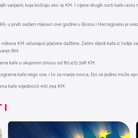
ijih varijanti, koje koštaju oko 14 KM. I cijene drugih sorti kafe rast
iH, u prvih sedam mjeseci ove godine u Bosnu i Hercegovinu je uve
5 miliona KM računajući plaćene dažbine. Zatim slijedi kafa iz Indije za
vanje BiH.
grama kafe u ukupnom iznosu od 80.475.398 KM.
ilograma kafe nego ove, i to za manje novca, što se jedino može opr
rama kafe vrijednosti 910.394 KM.
TI