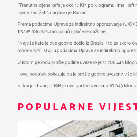
“Trenutna cijena kafe je oko 17 KM po kilogramu. Ima i jeftin
cijene zadržati”, naglasio je Banjac.
Prema podacima Uprave za indirektno oporezivanje (UIO) B
115.185.986 KM, računajući i plaćene dažbine.
“Najviše kafe je ove godine došlo iz Brazila, i to za skoro 6
miliona KM”, stoji u podacima Uprave za indirektno oporezi
U istom periodu prošle godine uvezeno je 12.706.445 kilo
I ovaj podatak pokazuje da je prošle godine uvezeno više k
S druge strane, iz BiH je ove godine izvezeno 87.643 kilog
POPULARNE VIJES