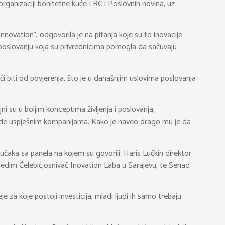
organizaciji bonitetne kuće LRC i Poslovnih novina, uz
vation”, odgovorila je na pitanja koje su to inovacije
 u poslovanju koja su privrednicima pomogla da sačuvaju
i biti od povjerenja, što je u današnjim uslovima poslovanja
ni su u boljim konceptima življenja i poslovanja,
ijezde uspješnim kompanijama. Kako je naveo drago mu je da
jučaka sa panela na kojem su govorili: Haris Lučkin direktor
 Nedim Čelebić,osnivač Inovation Laba u Sarajevu, te Senad
 za koje postoji investicija, mladi ljudi ih samo trebaju