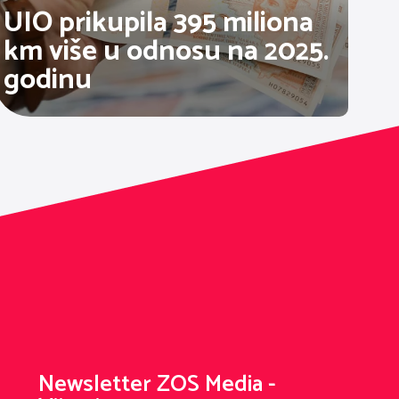
UIO prikupila 395 miliona
km više u odnosu na 2025.
godinu
Newsletter ZOS Media -