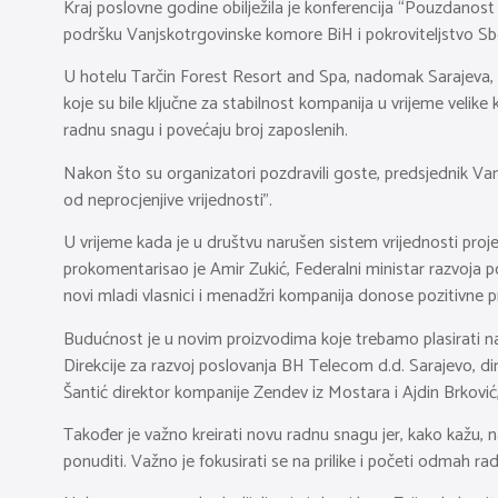
Kraj poslovne godine obilježila je konferencija “Pouzdanost 
podršku Vanjskotrgovinske komore BiH i pokroviteljstvo Sb
U hotelu Tarčin Forest Resort and Spa, nadomak Sarajeva, 
koje su bile ključne za stabilnost kompanija u vrijeme velik
radnu snagu i povećaju broj zaposlenih.
Nakon što su organizatori pozdravili goste, predsjednik Van
od neprocjenjive vrijednosti”.
U vrijeme kada je u društvu narušen sistem vrijednosti projek
prokomentarisao je Amir Zukić, Federalni ministar razvoja p
novi mladi vlasnici i menadžri kompanija donose pozitivne p
Budućnost je u novim proizvodima koje trebamo plasirati na t
Direkcije za razvoj poslovanja BH Telecom d.d. Sarajevo, di
Šantić direktor kompanije Zendev iz Mostara i Ajdin Brković
Također je važno kreirati novu radnu snagu jer, kako kažu, na
ponuditi. Važno je fokusirati se na prilike i početi odmah rad