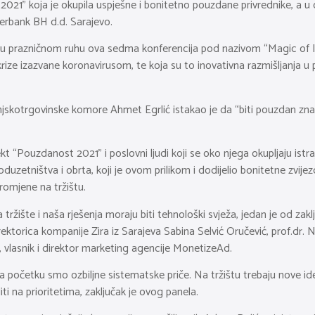
2021” koja je okupila uspješne i bonitetno pouzdane privrednike, a u 
erbank BH d.d. Sarajevo.
u prazničnom ruhu ova sedma konferencija pod nazivom “Magic of Inno
e krize izazvane koronavirusom, te koja su to inovativna razmišljanja
jskotrgovinske komore Ahmet Egrlić istakao je da “biti pouzdan znač
t “Pouzdanost 2021” i poslovni ljudi koji se oko njega okupljaju istraj
oduzetništva i obrta, koji je ovom prilikom i dodijelio bonitetne zv
romjene na tržištu.
ržište i naša rješenja moraju biti tehnološki svježa, jedan je od zakl
rektorica kompanije Zira iz Sarajeva Sabina Selvić Oručević, prof.dr.
, vlasnik i direktor marketing agencije MonetizeAd.
 početku smo ozbiljne sistematske priče. Na tržištu trebaju nove ideje
iti na prioritetima, zaključak je ovog panela.