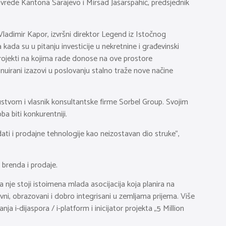
privrede Kantona Sarajevo i Mirsad Jašarspahić, predsjednik
ladimir Kapor, izvršni direktor Legend iz Istočnog
kada su u pitanju investicije u nekretnine i građevinski
 projekti na kojima rade donose na ove prostore
inuirani izazovi u poslovanju stalno traže nove načine
kustvom i vlasnik konsultantske firme Sorbel Group. Svojim
 biti konkurentniji.
ati i prodajne tehnologije kao neizostavan dio struke”,
 brenda i prodaje.
 nje stoji istoimena mlada asocijacija koja planira na
ivni, obrazovani i dobro integrisani u zemljama prijema. Više
-dijaspora / i-platform i inicijator projekta „5 Million