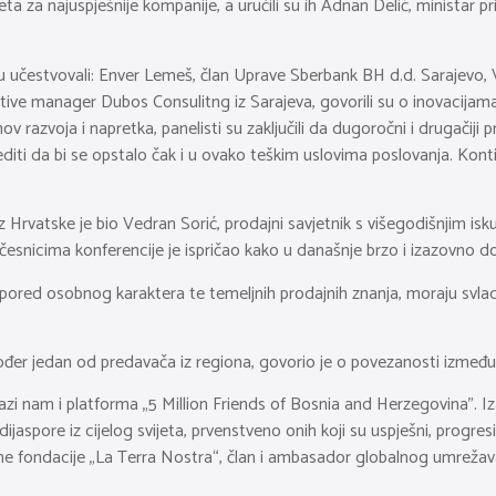
eta za najuspješnije kompanije, a uručili su ih Adnan Delić, ministar 
u učestvovali: Enver Lemeš, član Uprave Sberbank BH d.d. Sarajevo, V
cutive manager Dubos Consulitng iz Sarajeva, govorili su o inovacijama 
 razvoja i napretka, panelisti su zaključili da dugoročni i drugačiji
editi da bi se opstalo čak i u ovako teškim uslovima poslovanja. Kont
 Hrvatske je bio Vedran Sorić, prodajni savjetnik s višegodišnjim is
nicima konferencije je ispričao kako u današnje brzo i izazovno doba
, pored osobnog karaktera te temeljnih prodajnih znanja, moraju svlad
ođer jedan od predavača iz regiona, govorio je o povezanosti između
i nam i platforma „5 Million Friends of Bosnia and Herzegovina”. Iza
ijaspore iz cijelog svijeta, prvenstveno onih koji su uspješni, progres
ondacije „La Terra Nostra“, član i ambasador globalnog umrežavanja i