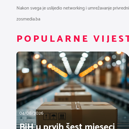
Nakon svega je uslijedio networking i umrežavanje privrednik
zosmedia.ba
POPULARNE VIJES
04/08/2026
BiH u prvih šest mjeseci