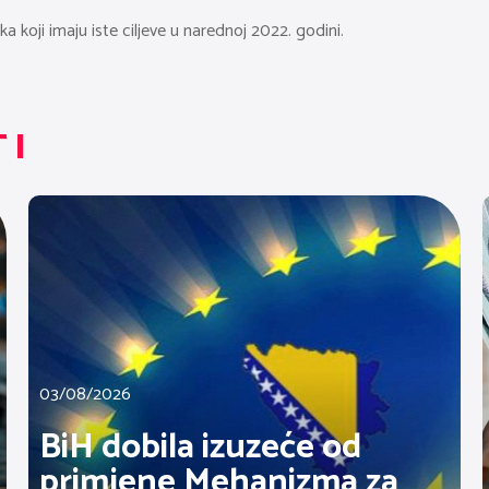
a koji imaju iste ciljeve u narednoj 2022. godini.
TI
03/08/2026
BiH dobila izuzeće od
primjene Mehanizma za