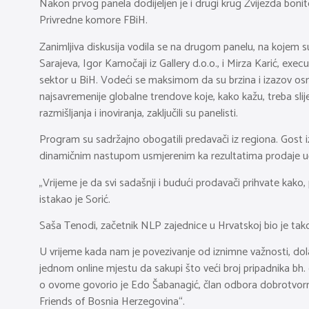
Nakon prvog panela dodijeljen je i drugi krug Zvijezda bonit
Privredne komore FBiH.
Zanimljiva diskusija vodila se na drugom panelu, na kojem s
Sarajeva, Igor Kamočaji iz Gallery d.o.o., i Mirza Karić, exe
sektor u BiH. Vodeći se maksimom da su brzina i izazov osnov
najsavremenije globalne trendove koje, kako kažu, treba slij
razmišljanja i inoviranja, zaključili su panelisti.
Program su sadržajno obogatili predavači iz regiona. Gost iz
dinamičnim nastupom usmjerenim ka rezultatima prodaje učes
„Vrijeme je da svi sadašnji i budući prodavači prihvate kako
istakao je Sorić.
Saša Tenodi, začetnik NLP zajednice u Hrvatskoj bio je tak
U vrijeme kada nam je povezivanje od iznimne važnosti, dolaz
jednom online mjestu da sakupi što veći broj pripadnika bh. d
o ovome govorio je Edo Šabanagić, član odbora dobrotvorne f
Friends of Bosnia Herzegovina“.