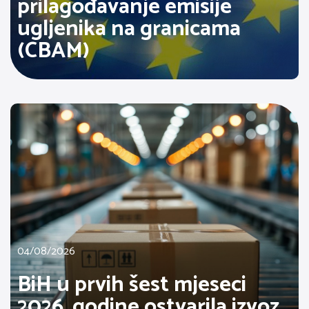
prilagođavanje emisije
ugljenika na granicama
(CBAM)
04/08/2026
BiH u prvih šest mjeseci
2026. godine ostvarila izvoz