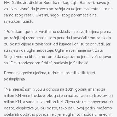
Elvir Salihović, direktor Rudnika mrkog uglja Banovići, naveo je
za “Nezavisne” da je veća potražnja za ugljem evidentna i to ne
samo zbog rata u Ukrajini, nego i zbog poremećaja na
svjetskom tržištu.
“Početkom godine izvršili smo usklađivanje svojih cijena prema
potražnji koju smo imali u tom periodu i povećali smo za 10 do
20 odsto cijene u zavisnosti od kupaca i oni su to prihvatili, jer
su svjesni da uglja nedostaje. Uglja je sve manje na tržištu
Srbije i veoma blizu smo tome da napravimo jedan veći ugovor
sa “Elektroprivredom Srbije”, naglasio je Salihović.
Prema njegovim riječima, rudnici su osjetili veliki teret
poskupljenja.
“Na mjesečnom nivou u odnosu na 2021. godinu imamo za
milion KM veće troškove zbog cijena nafte. Tada su troškovi bili
milion KM, a sada su 2,1 milion KM. Cijena struje je povećana 20
odsto, eksploziva 50-60 odsto, tako da u ovoj godini možemo
očekivati dodatno povećanje cijene uglja i to možda u narednih