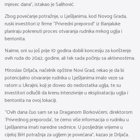
mjesec dana”, istakao je Salihović.
Zbog povećanje potražnje, u Lješljanima, kod Novog Grada,
ruski investitori iz firme “Privredni preporod” iz Banjaluke
planiraju pokrenuti proces otvaranja rudnika mrkog uglja i
bentonita.
Naime, oni su još prije 10 godina dobili koncesiju za korištenje
ovih ruda do 2042. godine, ali tek sada počinju sa aktivnostima.
Miroslav Drljača, načelnik opštine Novi Grad, rekao je da bi
potencijalno otvaranje rudnika u Lješljanima imalo veze sa
ratom u Ukrajini, koji je doveo do nedostatka uglja, te su
investitori odlučili da krenu intenzivnije u eksploataciju uglja i
bentonita na ovoj lokaciji.
“Ovih dana čuo sam se sa Draganom Borkovićem, direktorom
‘Privrednog preporoda’, te ćemo više informacija o rudniku u
Lješljanima imati naredne sedmice. U posljednje vrijeme u
cijeloj BiH potražnja za ugljem je povećana”, kazao je Drljača.