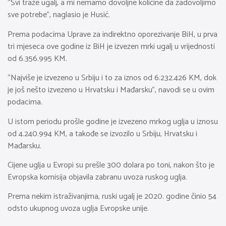
“Svi traže ugalj, a mi nemamo dovoljne količine da zadovoljimo
sve potrebe”, naglasio je Husić.
Prema podacima Uprave za indirektno oporezivanje BiH, u prva
tri mjeseca ove godine iz BiH je izvezen mrki ugalj u vrijednosti
od 6.356.995 KM.
“Najviše je izvezeno u Srbiju i to za iznos od 6.232.426 KM, dok
je još nešto izvezeno u Hrvatsku i Mađarsku”, navodi se u ovim
podacima.
U istom periodu prošle godine je izvezeno mrkog uglja u iznosu
od 4.240.994 KM, a takođe se izvozilo u Srbiju, Hrvatsku i
Mađarsku.
Cijene uglja u Evropi su prešle 300 dolara po toni, nakon što je
Evropska komisija objavila zabranu uvoza ruskog uglja.
Prema nekim istraživanjima, ruski ugalj je 2020. godine činio 54
odsto ukupnog uvoza uglja Evropske unije.