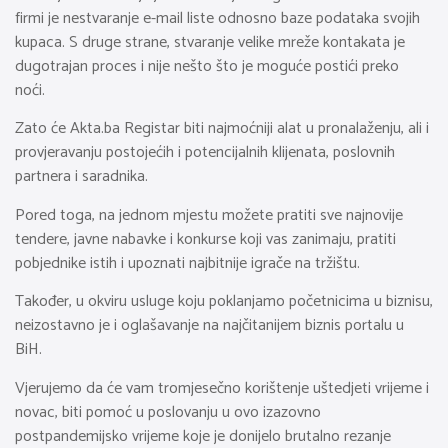
firmi je nestvaranje e-mail liste odnosno baze podataka svojih
kupaca. S druge strane, stvaranje velike mreže kontakata je
dugotrajan proces i nije nešto što je moguće postići preko
noći.
Zato će Akta.ba Registar biti najmoćniji alat u pronalaženju, ali i
provjeravanju postojećih i potencijalnih klijenata, poslovnih
partnera i saradnika.
Pored toga, na jednom mjestu možete pratiti sve najnovije
tendere, javne nabavke i konkurse koji vas zanimaju, pratiti
pobjednike istih i upoznati najbitnije igrače na tržištu.
Također, u okviru usluge koju poklanjamo početnicima u biznisu,
neizostavno je i oglašavanje na najčitanijem biznis portalu u
BiH.
Vjerujemo da će vam tromjesečno korištenje uštedjeti vrijeme i
novac, biti pomoć u poslovanju u ovo izazovno
postpandemijsko vrijeme koje je donijelo brutalno rezanje