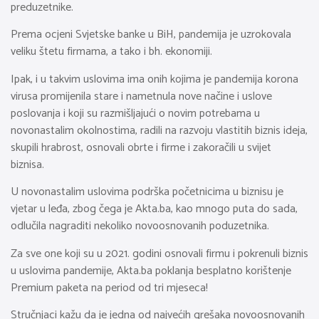
preduzetnike.
Prema ocjeni Svjetske banke u BiH, pandemija je uzrokovala
veliku štetu firmama, a tako i bh. ekonomiji.
Ipak, i u takvim uslovima ima onih kojima je pandemija korona
virusa promijenila stare i nametnula nove načine i uslove
poslovanja i koji su razmišljajući o novim potrebama u
novonastalim okolnostima, radili na razvoju vlastitih biznis ideja,
skupili hrabrost, osnovali obrte i firme i zakoračili u svijet
biznisa.
U novonastalim uslovima podrška početnicima u biznisu je
vjetar u leđa, zbog čega je Akta.ba, kao mnogo puta do sada,
odlučila nagraditi nekoliko novoosnovanih poduzetnika.
Za sve one koji su u 2021. godini osnovali firmu i pokrenuli biznis
u uslovima pandemije, Akta.ba poklanja besplatno korištenje
Premium paketa na period od tri mjeseca!
Stručnjaci kažu da je jedna od najvećih grešaka novoosnovanih