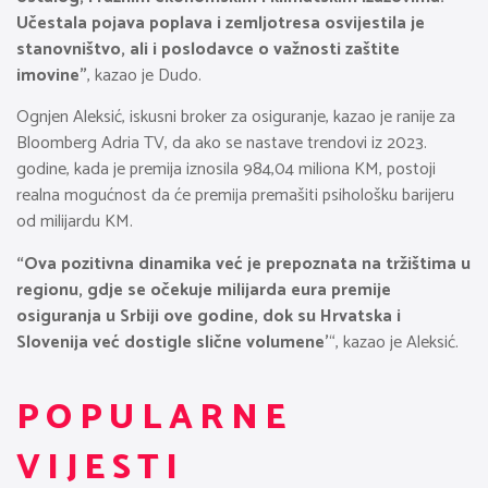
Učestala pojava poplava i zemljotresa osvijestila je
stanovništvo, ali i poslodavce o važnosti zaštite
imovine”
, kazao je Dudo.
Ognjen Aleksić, iskusni broker za osiguranje, kazao je ranije za
Bloomberg Adria TV, da ako se nastave trendovi iz 2023.
godine, kada je premija iznosila 984,04 miliona KM, postoji
realna mogućnost da će premija premašiti psihološku barijeru
od milijardu KM.
“Ova pozitivna dinamika već je prepoznata na tržištima u
regionu, gdje se očekuje milijarda eura premije
osiguranja u Srbiji ove godine, dok su Hrvatska i
Slovenija već dostigle slične volumene’
“, kazao je Aleksić.
POPULARNE
VIJESTI