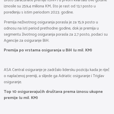
Bruto zaračunate premije (GWP) u prvom kvartalu ove godine
iznosile su 259,4 miliona KM, što je rast od 13,1 posto u
poređenju s istim periodom 2023. godine.
Premija neživotnog osiguranja porasla je za 15,9 posto u
odnosu na isti period prethodne godine, dok je premija u
segmentu životnog osiguranja porasla za 2,7 posto, podaci su
Agencije za osiguranje BiH.
Premija po vrstama osiguranja u BiH (u mil. KM)
ASA Central osiguranje je zadržalo lidersku poziciju kada je riječ
o naplaćenoj premiji, a slijede ga Adriatic osiguranje i Triglav
osiguranje.
Top 10 osiguravajućih društava prema iznosu ukupne
premije (u mil. KM)