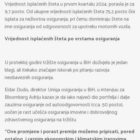
Vrijednost isplaćenih šteta u prvom kvartalu 2024. porasla je za
9,7 posto. Od ukupne vrijednosti isplaćenih šteta 75,2 posto čini
isplata za neživotna osiguranja, pri čemu dominiraju štete na
ime osiguranja od odgovornosti za upotrebu motornih vozila.
Vrijednost isplaćenih šteta po vrstama osiguranja
U protekloj godini tržište osiguranja u BiH doživjelo je jedan
blagi, ali itekako značajan iskorak po pitanju razvoja
neobaveznih osiguranja.
Eldar Dudo, direktor Uniqa osiguranja u BiH, u intervjuu za
Bloomberg Adriju kazao je da iako najveći dio portfelja i dalje
zauzima osiguranje od autoodgovornosti (cca. 50 posto),
uočen je rast učešća osiguranja imovine i dobrovoljnog
zdravstvenog osiguranja na tržištu.
“Ove promjene i porast premije možemo pripisati, pored
ostalog, i raznim ekonomskim i klimatskim izazovima.