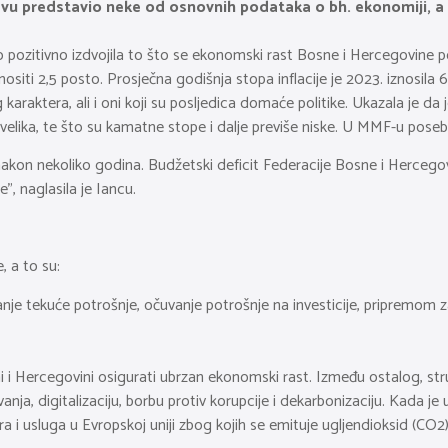
 predstavio neke od osnovnih podataka o bh. ekonomiji, a nako
o pozitivno izdvojila to što se ekonomski rast Bosne i Hercegovine p
ositi 2,5 posto. Prosječna godišnja stopa inflacije je 2023. iznosila 6,
karaktera, ali i oni koji su posljedica domaće politike. Ukazala je da
revelika, te što su kamatne stope i dalje previše niske. U MMF-u po
t nakon nekoliko godina. Budžetski deficit Federacije Bosne i Hercego
”, naglasila je Iancu.
, a to su:
vanje tekuće potrošnje, očuvanje potrošnje na investicije, pripremom
i i Hercegovini osigurati ubrzan ekonomski rast. Između ostalog, st
nja, digitalizaciju, borbu protiv korupcije i dekarbonizaciju. Kada je 
 i usluga u Evropskoj uniji zbog kojih se emituje ugljendioksid (CO2)