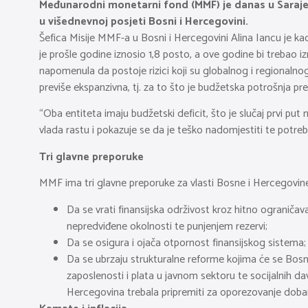
Međunarodni monetarni fond (MMF) je danas u Sarajevu
u višednevnoj posjeti Bosni i Hercegovini.
Šefica Misije MMF-a u Bosni i Hercegovini Alina Iancu je ka
je prošle godine iznosio 1,8 posto, a ove godine bi trebao izn
napomenula da postoje rizici koji su globalnog i regionalnog 
previše ekspanzivna, tj. za to što je budžetska potrošnja p
“Oba entiteta imaju budžetski deficit, što je slučaj prvi pu
vlada rastu i pokazuje se da je teško nadomjestiti te potrebe
Tri glavne preporuke
MMF ima tri glavne preporuke za vlasti Bosne i Hercegovine
Da se vrati finansijska održivost kroz hitno ograniča
nepredviđene okolnosti te punjenjem rezervi;
Da se osigura i ojača otpornost finansijskog sistema;
Da se ubrzaju strukturalne reforme kojima će se Bosn
zaposlenosti i plata u javnom sektoru te socijalnih dava
Hercegovina trebala pripremiti za oporezovanje dobara