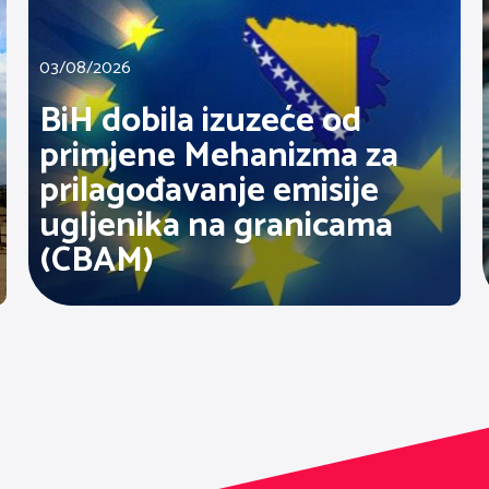
03/08/2026
BiH dobila izuzeće od
primjene Mehanizma za
prilagođavanje emisije
ugljenika na granicama
(CBAM)