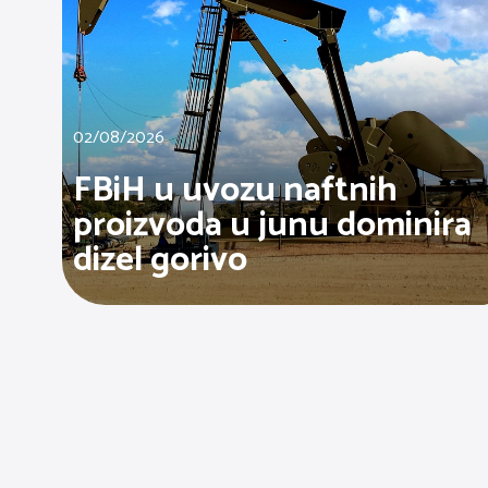
02/08/2026
FBiH u uvozu naftnih
proizvoda u junu dominira
dizel gorivo