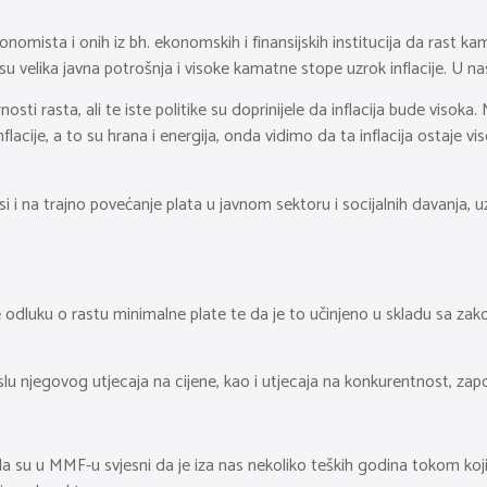
mista i onih iz bh. ekonomskih i finansijskih institucija da rast kamatn
u velika javna potrošnja i visoke kamatne stope uzrok inflacije. U nas
sti rasta, ali te iste politike su doprinijele da inflacija bude visoka
flacije, a to su hrana i energija, onda vidimo da ta inflacija ostaje
 na trajno povećanje plata u javnom sektoru i socijalnih davanja, uzrok
le odluku o rastu minimalne plate te da je to učinjeno u skladu sa z
slu njegovog utjecaja na cijene, kao i utjecaja na konkurentnost, zapoš
da su u MMF-u svjesni da je iza nas nekoliko teških godina tokom k