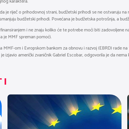
jnog karaktera.
a je riječ o prihodovnoj strani, budžetski prihodi se ne ostvaruju na n
anjuju budžetski prihodi. Povećana je budžetska potrošnja, a budžetski 
 finansiranjem i ne znaju koliko će te potrebe moći biti zadovoljene
da je MMF spreman pomoći.
e sa MMF-om i Evropskom bankom za obnovu i razvoj (EBRD) rade na
 što je izjavio američki zvaničnik Gabriel Escobar, odgovorila je da 
TI