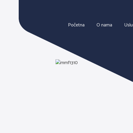
Početna
O nama
Usl