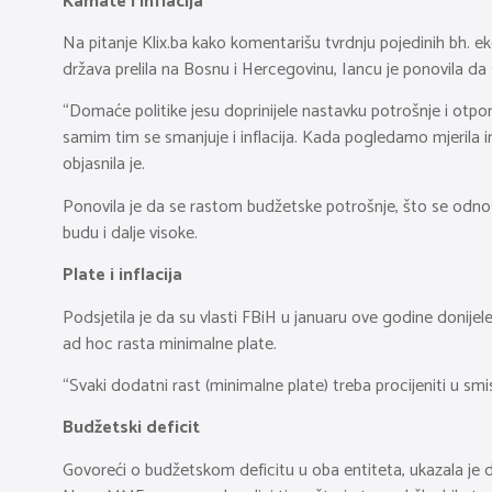
Kamate i inflacija
Na pitanje Klix.ba kako komentarišu tvrdnju pojedinih bh. ekono
država prelila na Bosnu i Hercegovinu, Iancu je ponovila da s
“Domaće politike jesu doprinijele nastavku potrošnje i otporno
samim tim se smanjuje i inflacija. Kada pogledamo mjerila in
objasnila je.
Ponovila je da se rastom budžetske potrošnje, što se odnosi i
budu i dalje visoke.
Plate i inflacija
Podsjetila je da su vlasti FBiH u januaru ove godine donije
ad hoc rasta minimalne plate.
“Svaki dodatni rast (minimalne plate) treba procijeniti u smi
Budžetski deficit
Govoreći o budžetskom deficitu u oba entiteta, ukazala je 