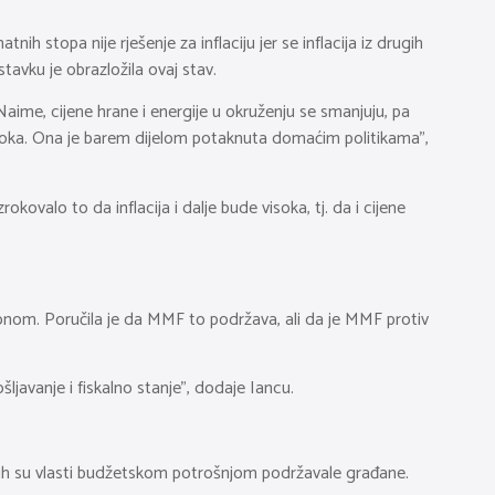
ih stopa nije rješenje za inflaciju jer se inflacija iz drugih
tavku je obrazložila ovaj stav.
. Naime, cijene hrane i energije u okruženju se smanjuju, pa
 visoka. Ona je barem dijelom potaknuta domaćim politikama”,
ovalo to da inflacija i dalje bude visoka, tj. da i cijene
akonom. Poručila je da MMF to podržava, ali da je MMF protiv
ljavanje i fiskalno stanje”, dodaje Iancu.
ojih su vlasti budžetskom potrošnjom podržavale građane.