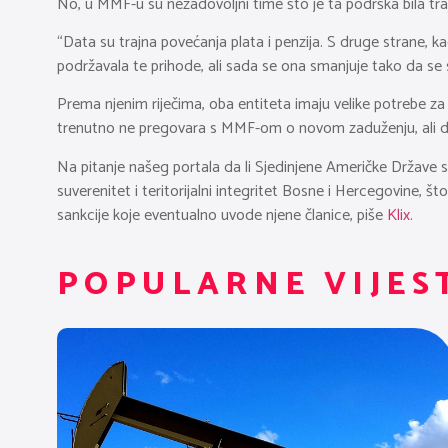
No, u MMF-u su nezadovoljni time što je ta podrška bila tra
“Data su trajna povećanja plata i penzija. S druge strane, kad
podržavala te prihode, ali sada se ona smanjuje tako da se sm
Prema njenim riječima, oba entiteta imaju velike potrebe za
trenutno ne pregovara s MMF-om o novom zaduženju, ali 
Na pitanje našeg portala da li Sjedinjene Američke Držav
suverenitet i teritorijalni integritet Bosne i Hercegovine,
sankcije koje eventualno uvode njene članice, piše
Klix.
POPULARNE VIJES