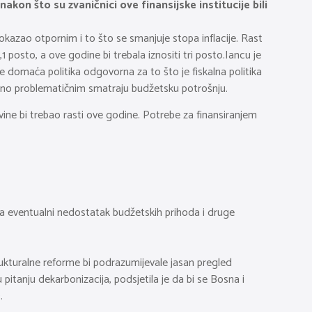
n što su zvaničnici ove finansijske institucije bili
okazao otpornim i to što se smanjuje stopa inflacije. Rast
1 posto, a ove godine bi trebala iznositi tri posto.Iancu je
 je domaća politika odgovorna za to što je fiskalna politika
sebno problematičnim smatraju budžetsku potrošnju.
vine bi trebao rasti ove godine. Potrebe za finansiranjem
 za eventualni nedostatak budžetskih prihoda i druge
rukturalne reforme bi podrazumijevale jasan pregled
u pitanju dekarbonizacija, podsjetila je da bi se Bosna i
.