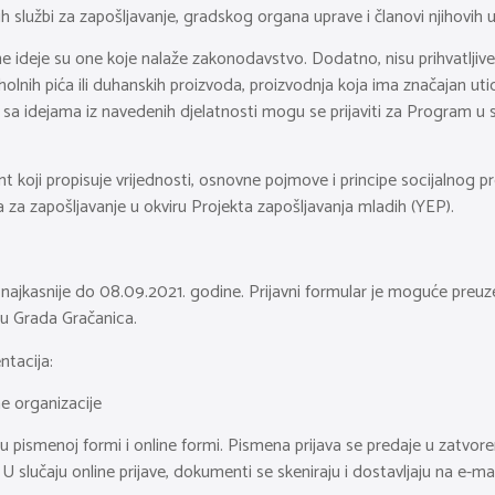
službi za zapošljavanje, gradskog organa uprave i članovi njihovih u
ovne ideje su one koje nalaže zakonodavstvo. Dodatno, nisu prihvatljiv
holnih pića ili duhanskih proizvoda, proizvodnja koja ima značajan utica
anti sa idejama iz navedenih djelatnosti mogu se prijaviti za Program 
 koji propisuje vrijednosti, osnovne pojmove i principe socijalnog p
za zapošljavanje u okviru Projekta zapošljavanja mladih (YEP).
jkasnije do 08.09.2021. godine. Prijavni formular je moguće preuzet
ltu Grada Gračanica.
ntacija:
ne organizacije
pismenoj formi i online formi. Pismena prijava se predaje u zatvore
slučaju online prijave, dokumenti se skeniraju i dostavljaju na e-mai