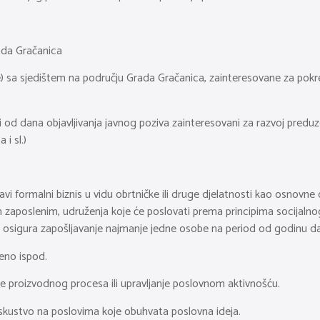
rada Gračanica
je) sa sjedištem na području Grada Gračanica, zainteresovane za pokr
 od dana objavljivanja javnog poziva zainteresovani za razvoj preduzet
 i sl.)
vi formalni biznis u vidu obrtničke ili druge djelatnosti kao osnovne 
zaposlenim, udruženja koje će poslovati prema principima socijalno
a osigura zapošljavanje najmanje jedne osobe na period od godinu d
deno ispod.
je proizvodnog procesa ili upravljanje poslovnom aktivnošću.
i iskustvo na poslovima koje obuhvata poslovna ideja.