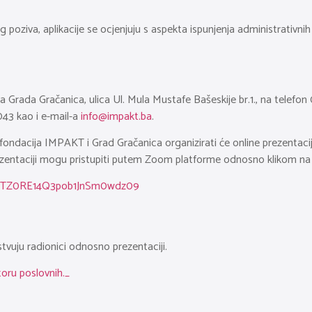
g poziva, aplikacije se ocjenjuju s aspekta ispunjenja administrativni
 Grada Gračanica, ulica Ul. Mula Mustafe Bašeskije br.1., na telefon
043 kao i e-mail-a
info@impakt.ba
.
 fondacija IMPAKT i Grad Gračanica organizirati će online prezentac
rezentaciji mogu pristupiti putem Zoom platforme odnosno klikom na 
F3WTZ0RE14Q3pob1JnSm0wdz09
tvuju radionici odnosno prezentaciji.
toru poslovnih._