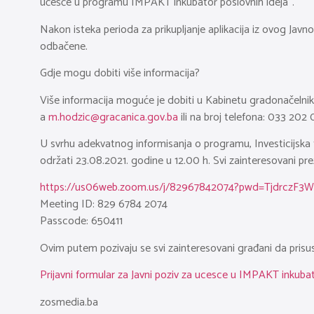
učešće u programu IMPAKT inkubator poslovnih ideja“.
Nakon isteka perioda za prikupljanje aplikacija iz ovog Javno
odbačene.
Gdje mogu dobiti više informacija?
Više informacija moguće je dobiti u Kabinetu gradonačelnika
a
m.hodzic@gracanica.gov.ba
ili na broj telefona: 033 202 
U svrhu adekvatnog informisanja o programu, Investicijska
održati 23.08.2021. godine u 12.00 h. Svi zainteresovani p
https://us06web.zoom.us/j/82967842074?pwd=Tjdrcz
Meeting ID: 829 6784 2074
Passcode: 650411
Ovim putem pozivaju se svi zainteresovani građani da prisus
Prijavni formular za Javni poziv za ucesce u IMPAKT inkuba
zosmedia.ba