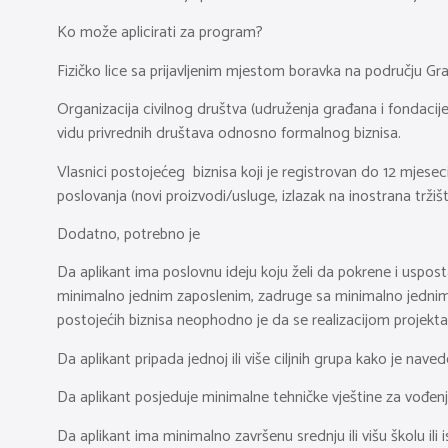
Ko može aplicirati za program?
Fizičko lice sa prijavljenim mjestom boravka na području G
Organizacija civilnog društva (udruženja građana i fondaci
vidu privrednih društava odnosno formalnog biznisa.
Vlasnici postojećeg biznisa koji je registrovan do 12 mjeseci
poslovanja (novi proizvodi/usluge, izlazak na inostrana tržišta
Dodatno, potrebno je
Da aplikant ima poslovnu ideju koju želi da pokrene i usposta
minimalno jednim zaposlenim, zadruge sa minimalno jednim 
postojećih biznisa neophodno je da se realizacijom projekt
Da aplikant pripada jednoj ili više ciljnih grupa kako je nave
Da aplikant posjeduje minimalne tehničke vještine za vođen
Da aplikant ima minimalno završenu srednju ili višu školu il