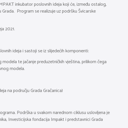
IMPAKT inkubator poslovnih ideja koji će, između ostalog,
u Grada. Program se realizuje uz podršku Švicarske
ja 2021.
nih ideja i sastoji se iz slijedećih komponenti:
modela te jačanje preduzetničkih vještina, prilikom čega
lovnog modela.
ideja na području Grada Gračanica)
rograma. Podrška u svakom narednom ciklusu uslovljena je
ka, Investicijska fondacija Impakt i predstavnici Grada