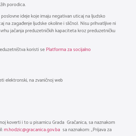
žih porodica.
e poslovne ideje koje imaju negativan uticaj na ljudsko
j na zagađenje ljudske okoline i slično). Nisu prihvatljive ni
u svrhu jačanja preduzetničkih kapaciteta kroz preduzetničku
reduzetništva koristi se
Platforma za socijalno
i elektronski, na zvaničnoj web
noj koverti i to u pisarnicu Grada Gračanica, sa naznakom
l:
m.hodzic@gracanica.gov.ba
sa naznakom: „Prijava za