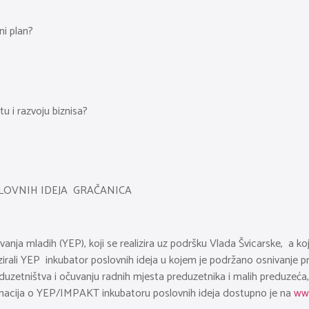
ni plan?
tu i razvoju biznisa?
LOVNIH IDEJA GRAČANICA
anja mladih (YEP), koji se realizira uz podršku Vlada Švicarske, a k
alizirali YEP inkubator poslovnih ideja u kojem je podržano osnivanje
eduzetništva i očuvanju radnih mjesta preduzetnika i malih preduzeća,
ormacija o YEP/IMPAKT inkubatoru poslovnih ideja dostupno je na
ww