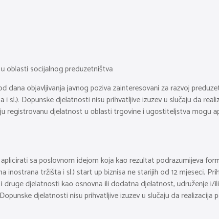
u oblasti socijalnog preduzetništva
 od dana objavljivanja javnog poziva zainteresovani za razvoj preduzetn
a i sl.). Dopunske djelatnosti nisu prihvatljive izuzev u slučaju da rea
aju registrovanu djelatnost u oblasti trgovine i ugostiteljstva mogu a
licirati sa poslovnom idejom koja kao rezultat podrazumijeva formaln
na inostrana tržišta i sl.) start up biznisa ne starijih od 12 mjeseci. P
i druge djelatnosti kao osnovna ili dodatna djelatnost, udruženje i/il
unske djelatnosti nisu prihvatljive izuzev u slučaju da realizacija p