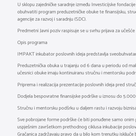
U sklopu zajedničke saradnje između Investicijske fondacije
obuhvatiti program preduzetničke obuke te finansijsku, st
agencije za razvoj i saradnju (SDC).
Predmetni Javni poziv raspisuje se u svrhu prijava za učeš
Opis programa
IMPAKT inkubator poslovnih ideja predstavlja sveobuhvatan p
Preduzetnička obuka u trajanju od 6 dana u periodu od maks
učesnici obuke imaju kontinuiranu stručnu i mentorsku podrš
Priprema i realizacija prezentacije poslovnih ideja pred st
Dodjela bespovratne finansijske podrške u iznosu do 5.000 
Stručnu i mentorsku podšrku u daljem rastu i razvoju biznis
Sve pobrojane forme podrške će biti ponuđene samo onim p
uspješnim završetkom prethodnog ciklusa inkubacije poslovne
Gračanica zadržavaju pravo da u bilo kom trenutku isključe 