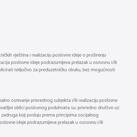
ičkih vještina i realizaciju poslovne ideje o proširenju
lizacija poslovne ideje podrazumijeva prelazak u osnovnu i/ili
plicirati isključivo za preduzetničku obuku, bez mogućnosti
o osnivanje privrednog subjekta i/ili realizaciju poslovne
rihvatljivi oblici poslovnog poduhvata su: privredno društvo uz
i zadruga koji posluju prema principima socijalnog
oslovne ideje podrazumijeva prelazak u osnovnu i/ili