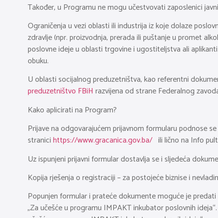
Također, u Programu ne mogu učestvovati zaposlenici javnih 
Ograničenja u vezi oblasti ili industrija iz koje dolaze posl
zdravlje (npr. proizvodnja, prerada ili puštanje u promet alko
poslovne ideje u oblasti trgovine i ugostiteljstva ali aplik
obuku.
U oblasti socijalnog preduzetništva, kao referentni dokument
preduzetništvo FBiH
razvijena od strane Federalnog zavoda 
Kako aplicirati na Program?
Prijave na odgovarajućem prijavnom formularu podnose se na
stranici
https://www.gracanica.gov.ba/
ili lično na Info pu
Uz ispunjeni prijavni formular dostavlja se i sljedeća dokume
Kopija rješenja o registraciji – za postojeće biznise i nevladi
Popunjen formular i prateće dokumente moguće je predati u 
„Za učešće u programu IMPAKT inkubator poslovnih ideja“. U 