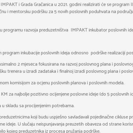
 IMPAKT i Grada Gračanica u 2021. godini realizirati će se program 
ručnu i mentorsku podršku za 5 novih poslovnih poduhvata na područj
će u programu razvoja preduzetništva IMPAKT inkubator poslovnih ide
rogram inkubacije poslovnih ideja odnosno podrške realizaciji poslov
imalno 2 mjeseca fokusirana na razvoj poslovnog plana i poslovnog 
ku trenera u izradi zadataka i finalnoj izradi poslovnog plana i pos
ručnom komisijom za ocjenu poslovnih planova i poslovnih modela.
KM za najbolje pozitivno ocijenjene poslovne ideje (do 5 poslovnih 
a u skladu sa procijenjenim potrebama.
reduzetnicima koji budu uspješno savladavali pojedinačne cikluse p
 ideje. U slučaju neispunjavanja preuzetih obaveza od strane korisni
bilo kojeg preduzetnika iz procesa pružanja podrške.