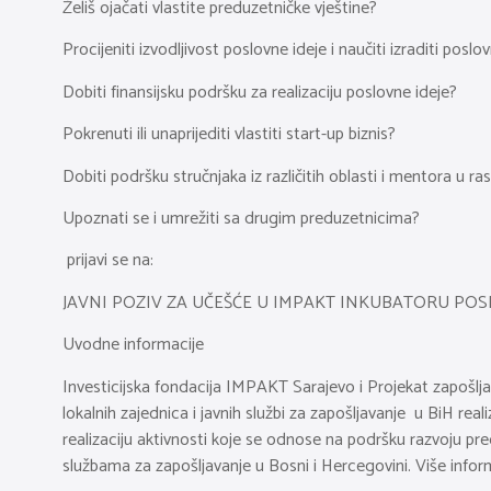
Želiš ojačati vlastite preduzetničke vještine?
Procijeniti izvodljivost poslovne ideje i naučiti izraditi poslov
Dobiti finansijsku podršku za realizaciju poslovne ideje?
Pokrenuti ili unaprijediti vlastiti start-up biznis?
Dobiti podršku stručnjaka iz različitih oblasti i mentora u ras
Upoznati se i umrežiti sa drugim preduzetnicima?
prijavi se na:
JAVNI POZIV ZA UČEŠĆE U IMPAKT INKUBATORU POS
Uvodne informacije
Investicijska fondacija IMPAKT Sarajevo i Projekat zapošljav
lokalnih zajednica i javnih službi za zapošljavanje u BiH re
realizaciju aktivnosti koje se odnose na podršku razvoju pr
službama za zapošljavanje u Bosni i Hercegovini. Više inf