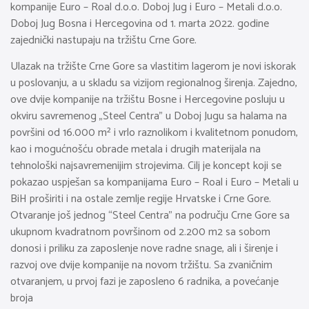
kompanije Euro – Roal d.o.o. Doboj Jug i Euro – Metali d.o.o.
Doboj Jug Bosna i Hercegovina od 1. marta 2022. godine
zajednički nastupaju na tržištu Crne Gore.
Ulazak na tržište Crne Gore sa vlastitim lagerom je novi iskorak
u poslovanju, a u skladu sa vizijom regionalnog širenja. Zajedno,
ove dvije kompanije na tržištu Bosne i Hercegovine posluju u
okviru savremenog „Steel Centra” u Doboj Jugu sa halama na
površini od 16.000 m² i vrlo raznolikom i kvalitetnom ponudom,
kao i mogućnošću obrade metala i drugih materijala na
tehnološki najsavremenijim strojevima. Cilj je koncept koji se
pokazao uspješan sa kompanijama Euro – Roal i Euro – Metali u
BiH proširiti i na ostale zemlje regije Hrvatske i Crne Gore.
Otvaranje još jednog “Steel Centra” na području Crne Gore sa
ukupnom kvadratnom površinom od 2.200 m2 sa sobom
donosi i priliku za zaposlenje nove radne snage, ali i širenje i
razvoj ove dvije kompanije na novom tržištu. Sa zvaničnim
otvaranjem, u prvoj fazi je zaposleno 6 radnika, a povećanje
broja