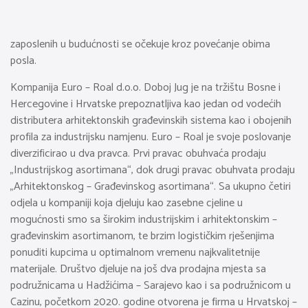
zaposlenih u budućnosti se očekuje kroz povećanje obima
posla.
Kompanija Euro – Roal d.o.o. Doboj Jug je na tržištu Bosne i
Hercegovine i Hrvatske prepoznatljiva kao jedan od vodećih
distributera arhitektonskih građevinskih sistema kao i obojenih
profila za industrijsku namjenu. Euro – Roal je svoje poslovanje
diverzificirao u dva pravca. Prvi pravac obuhvaća prodaju
„Industrijskog asortimana“, dok drugi pravac obuhvata prodaju
„Arhitektonskog – Građevinskog asortimana“. Sa ukupno četiri
odjela u kompaniji koja djeluju kao zasebne cjeline u
mogućnosti smo sa širokim industrijskim i arhitektonskim –
građevinskim asortimanom, te brzim logističkim rješenjima
ponuditi kupcima u optimalnom vremenu najkvalitetnije
materijale. Društvo djeluje na još dva prodajna mjesta sa
podružnicama u Hadžićima – Sarajevo kao i sa podružnicom u
Cazinu, početkom 2020. godine otvorena je firma u Hrvatskoj –