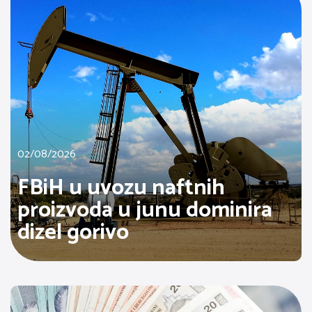
02/08/2026
FBiH u uvozu naftnih
proizvoda u junu dominira
dizel gorivo