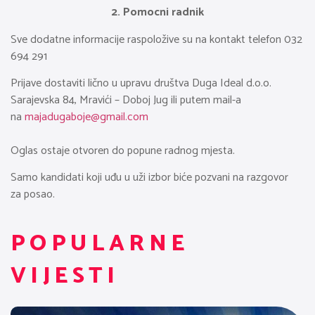
2. Pomocni radnik
Sve dodatne informacije raspoložive su na kontakt telefon 032
694 291
Prijave dostaviti lično u upravu društva Duga Ideal d.o.o.
Sarajevska 84, Mravići – Doboj Jug ili putem mail-a
na
majadugaboje@gmail.com
Oglas ostaje otvoren do popune radnog mjesta.
Samo kandidati koji uđu u uži izbor biće pozvani na razgovor
za posao.
POPULARNE
VIJESTI