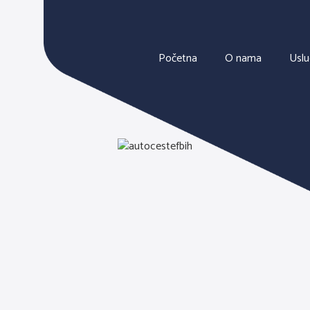
Početna
O nama
Usl