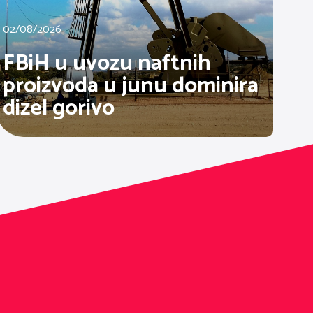
02/08/2026
FBiH u uvozu naftnih
proizvoda u junu dominira
dizel gorivo