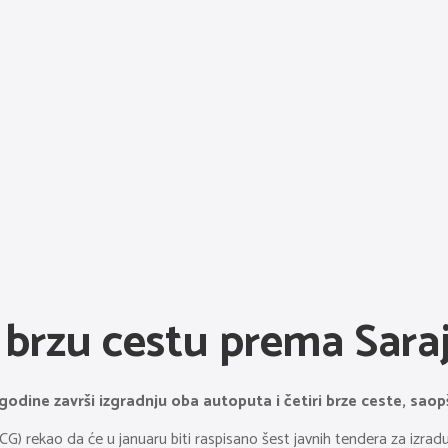
i brzu cestu prema Sara
odine završi izgradnju oba autoputa i četiri brze ceste, saopšt
G) rekao da će u januaru biti raspisano šest javnih tendera za izrad