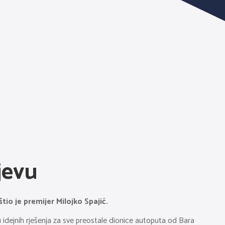
jevu
io je premijer Milojko Spajić.
u idejnih rješenja za sve preostale dionice autoputa od Bara