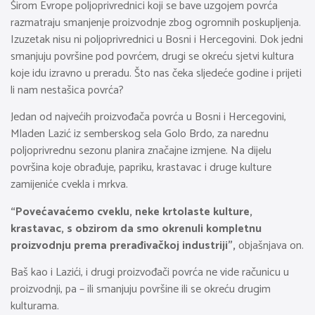
Širom Evrope poljoprivrednici koji se bave uzgojem povrća
razmatraju smanjenje proizvodnje zbog ogromnih poskupljenja.
Izuzetak nisu ni poljoprivrednici u Bosni i Hercegovini. Dok jedni
smanjuju površine pod povrćem, drugi se okreću sjetvi kultura
koje idu izravno u preradu. Što nas čeka sljedeće godine i prijeti
li nam nestašica povrća?
Jedan od najvećih proizvođača povrća u Bosni i Hercegovini,
Mladen Lazić iz semberskog sela Golo Brdo, za narednu
poljoprivrednu sezonu planira značajne izmjene. Na dijelu
površina koje obrađuje, papriku, krastavac i druge kulture
zamijeniće cvekla i mrkva.
“Povećavaćemo cveklu, neke krtolaste kulture,
krastavac, s obzirom da smo okrenuli kompletnu
proizvodnju prema prerađivačkoj industriji”,
objašnjava on.
Baš kao i Lazići, i drugi proizvođači povrća ne vide računicu u
proizvodnji, pa – ili smanjuju površine ili se okreću drugim
kulturama.