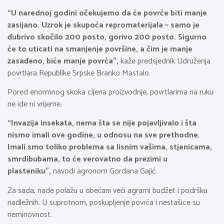
“U narednoj godini očekujemo da će povrće biti manje
zasijano. Uzrok je skupoća repromaterijala – samo je
đubrivo skočilo 200 posto, gorivo 200 posto. Sigurno
će to uticati na smanjenje površine, a čim je manje
zasađeno, biće manje povrća”,
kaže predsjednik Udruženja
povrtlara Republike Srpske Branko Mastalo.
Pored enormnog skoka cijena proizvodnje, povrtlarima na ruku
ne ide ni vrijeme.
“Invazija insekata, nema šta se nije pojavljivalo i šta
nismo imali ove godine, u odnosu na sve prethodne.
Imali smo toliko problema sa lisnim vašima, stjenicama,
smrdibubama, to će verovatno da prezimi u
plasteniku”,
navodi agronom Gordana Gajić.
Za sada, nade polažu u obećani veći agrarni budžet i podršku
nadležnih. U suprotnom, poskupljenje povrća i nestašice su
neminovnost.