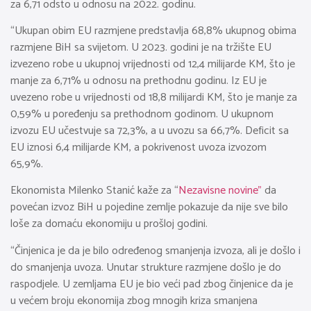
za 6,71 odsto u odnosu na 2022. godinu.
“Ukupan obim EU razmjene predstavlja 68,8% ukupnog obima
razmjene BiH sa svijetom. U 2023. godini je na tržište EU
izvezeno robe u ukupnoj vrijednosti od 12,4 milijarde KM, što je
manje za 6,71% u odnosu na prethodnu godinu. Iz EU je
uvezeno robe u vrijednosti od 18,8 milijardi KM, što je manje za
0,59% u poređenju sa prethodnom godinom. U ukupnom
izvozu EU učestvuje sa 72,3%, a u uvozu sa 66,7%. Deficit sa
EU iznosi 6,4 milijarde KM, a pokrivenost uvoza izvozom
65,9%.
Ekonomista Milenko Stanić kaže za “
Nezavisne novine”
da
povećan izvoz BiH u pojedine zemlje pokazuje da nije sve bilo
loše za domaću ekonomiju u prošloj godini.
“Činjenica je da je bilo određenog smanjenja izvoza, ali je došlo i
do smanjenja uvoza. Unutar strukture razmjene došlo je do
raspodjele. U zemljama EU je bio veći pad zbog činjenice da je
u većem broju ekonomija zbog mnogih kriza smanjena