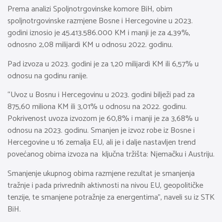
Prema analizi Spoljnotrgovinske komore BiH, obim
spoljnotrgovinske razmjene Bosne i Hercegovine u 2023.
godini iznosio je 45.413.586.000 KM i manji je za 4,39%,
odnosno 2,08 milijardi KM u odnosu 2022. godinu.
Pad izvoza u 2023. godini je za 1,20 milijardi KM ili 6,57% u
odnosu na godinu ranije.
“Uvoz u Bosnu i Hercegovinu u 2023. godini bilježi pad za
875,60 miliona KM ili 3,01% u odnosu na 2022. godinu.
Pokrivenost uvoza izvozom je 60,8% i manji je za 3,68% u
odnosu na 2023. godinu. Smanjen je izvoz robe iz Bosne i
Hercegovine u 16 zemalja EU, ali je i dalje nastavljen trend
povećanog obima izvoza na ključna tržišta: Njemačku i Austriju.
Smanjenje ukupnog obima razmjene rezultat je smanjenja
tražnje i pada privrednih aktivnosti na nivou EU, geopolitičke
tenzije, te smanjene potražnje za energentima”, naveli su iz STK
BiH.