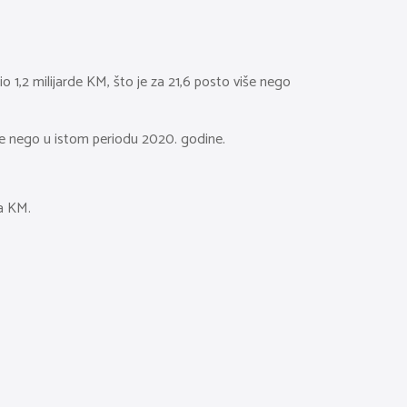
o 1,2 milijarde KM, što je za 21,6 posto više nego
iše nego u istom periodu 2020. godine.
na KM.