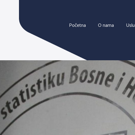
Početna
O nama
Usl