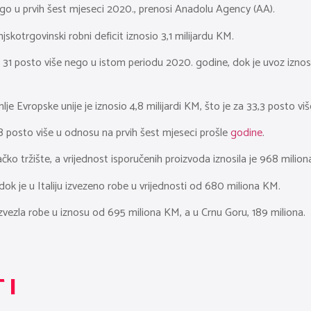
nego u prvih šest mjeseci 2020., prenosi Anadolu Agency (AA).
skotrgovinski robni deficit iznosio 3,1 milijardu KM.
a 31 posto više nego u istom periodu 2020. godine, dok je uvoz iznosi
je Evropske unije je iznosio 4,8 milijardi KM, što je za 33,3 posto v
9,8 posto više u odnosu na prvih šest mjeseci prošle
godine
.
ko tržište, a vrijednost isporučenih proizvoda iznosila je 968 milio
ok je u Italiju izvezeno robe u vrijednosti od 680 miliona KM.
izvezla robe u iznosu od 695 miliona KM, a u Crnu Goru, 189 miliona.
TI