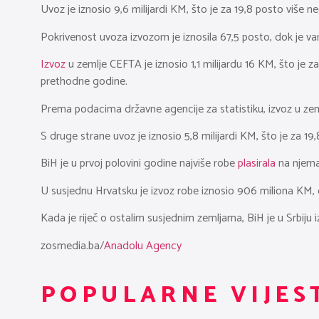
Uvoz je iznosio 9,6 milijardi KM, što je za 19,8 posto više 
Pokrivenost uvoza izvozom je iznosila 67,5 posto, dok je vanj
Izvoz
u zemlje CEFTA je iznosio 1,1 milijardu 16 KM, što je z
prethodne godine.
Prema podacima državne agencije za statistiku, izvoz u zeml
S druge strane uvoz je iznosio 5,8 milijardi KM, što je za 1
BiH je u prvoj polovini godine najviše robe
plasirala
na njemač
U susjednu Hrvatsku je izvoz robe iznosio 906 miliona KM, d
Kada je riječ o ostalim susjednim zemljama, BiH je u Srbiju 
zosmedia.ba/
Anadolu Agency
POPULARNE VIJES