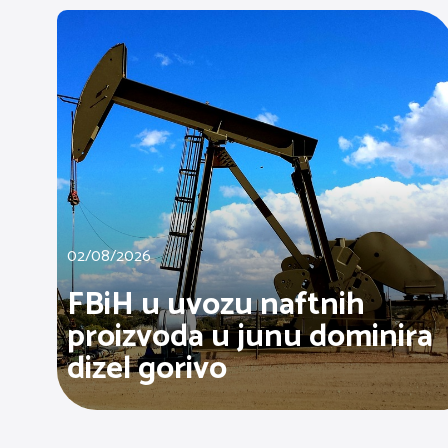
02/08/2026
FBiH u uvozu naftnih
proizvoda u junu dominira
dizel gorivo