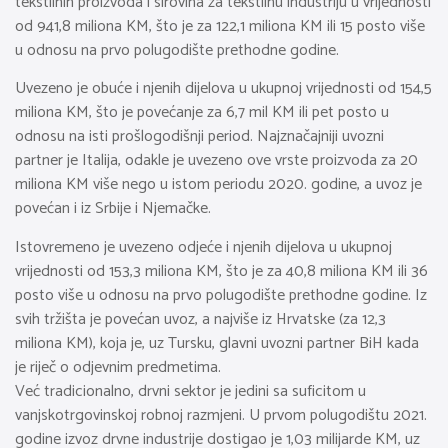
tekstilnih proizvoda i sirovina za tekstilnu industriju u vrijednosti
od 941,8 miliona KM, što je za 122,1 miliona KM ili 15 posto više
u odnosu na prvo polugodište prethodne godine.
Uvezeno je obuće i njenih dijelova u ukupnoj vrijednosti od 154,5
miliona KM, što je povećanje za 6,7 mil KM ili pet posto u
odnosu na isti prošlogodišnji period. Najznačajniji uvozni
partner je Italija, odakle je uvezeno ove vrste proizvoda za 20
miliona KM više nego u istom periodu 2020. godine, a uvoz je
povećan i iz Srbije i Njemačke.
Istovremeno je uvezeno odjeće i njenih dijelova u ukupnoj
vrijednosti od 153,3 miliona KM, što je za 40,8 miliona KM ili 36
posto više u odnosu na prvo polugodište prethodne godine. Iz
svih tržišta je povećan uvoz, a najviše iz Hrvatske (za 12,3
miliona KM), koja je, uz Tursku, glavni uvozni partner BiH kada
je riječ o odjevnim predmetima.
Već tradicionalno, drvni sektor je jedini sa suficitom u
vanjskotrgovinskoj robnoj razmjeni. U prvom polugodištu 2021.
godine izvoz drvne industrije dostigao je 1,03 milijarde KM, uz