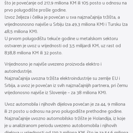
što je povećanje od 217,9 miliona KM ili 105 posto u odnosu na
prvo polugodište prošle godine.
Izvoz željeza i čelika je povećan u sva najznačajnija tržišta, a
vrijednosnosno najviše u Srbiju (za 49,3 miliona KM) i Tursku (za
48,5 miliona KM).
U prvom polugodištu tekuće godine u metalskom sektoru
ostvaren je uvoz u vrijednosti od 3,5 milijardi KM, uz rast od
838,8 miliona KM ili 32 posto.
Vrijednosno je najviše uvezeno proizvoda elektro i
autoindustrije.
Najznačajnija uvozna tržišta elektroindustrije su zemlje EU i
Srbija, a uvoz je povećan iz svih najznačajnijih partnera, pri čemu
vrijedonosno najviše iz Slovenije – za 38 miliona KM).
Uvoz automobila i njihovih dijelova povećan je za 44, 9 miliona
ili 21 posto u odnosu na prvo polugodište prethodne godine.
Najznačajnije uvozno automobilsko tržište je Holandija, iz koje
je u analiziranom periodu uvezeno autobomobila i njihovih
dijelova u vrijednosti od 139,3 miliona KM, što je za 54,6 miliona