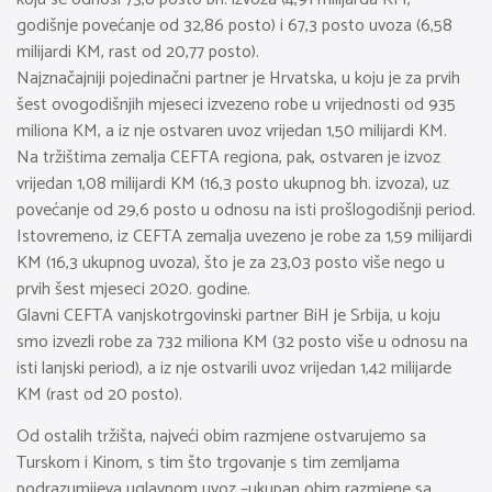
godišnje povećanje od 32,86 posto) i 67,3 posto uvoza (6,58
milijardi KM, rast od 20,77 posto).
Najznačajniji pojedinačni partner je Hrvatska, u koju je za prvih
šest ovogodišnjih mjeseci izvezeno robe u vrijednosti od 935
miliona KM, a iz nje ostvaren uvoz vrijedan 1,50 milijardi KM.
Na tržištima zemalja CEFTA regiona, pak, ostvaren je izvoz
vrijedan 1,08 milijardi KM (16,3 posto ukupnog bh. izvoza), uz
povećanje od 29,6 posto u odnosu na isti prošlogodišnji period.
Istovremeno, iz CEFTA zemalja uvezeno je robe za 1,59 milijardi
KM (16,3 ukupnog uvoza), što je za 23,03 posto više nego u
prvih šest mjeseci 2020. godine.
Glavni CEFTA vanjskotrgovinski partner BiH je Srbija, u koju
smo izvezli robe za 732 miliona KM (32 posto više u odnosu na
isti lanjski period), a iz nje ostvarili uvoz vrijedan 1,42 milijarde
KM (rast od 20 posto).
Od ostalih tržišta, najveći obim razmjene ostvarujemo sa
Turskom i Kinom, s tim što trgovanje s tim zemljama
podrazumijeva uglavnom uvoz –ukupan obim razmjene sa