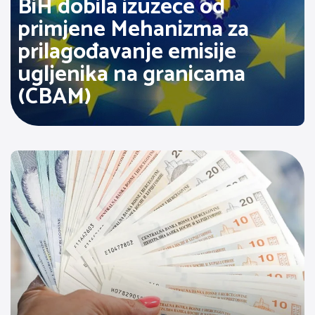
BiH dobila izuzeće od
primjene Mehanizma za
prilagođavanje emisije
ugljenika na granicama
(CBAM)