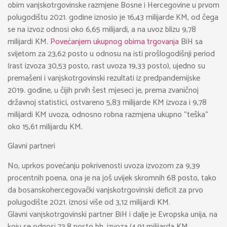
obim vanjskotrgovinske razmjene Bosne i Hercegovine u prvom
polugodištu 2021. godine iznosio je 16,43 milijarde KM, od čega
se na izvoz odnosi oko 6,65 milijardi, a na uvoz blizu 9,78
milijardi KM.
Povećanjem ukupnog obima trgovanja
BiH sa
svijetom za 23,62 posto u odnosu na isti prošlogodišnji period
(rast izvoza 30,53 posto, rast uvoza 19,33 posto), ujedno su
premašeni i vanjskotrgovinski rezultati iz predpandemijske
2019. godine, u čijih prvih šest mjeseci je, prema zvaničnoj
državnoj statistici, ostvareno 5,83 milijarde KM izvoza i 9,78
milijardi KM uvoza, odnosno robna razmjena ukupno “teška“
oko 15,61 milijardu KM.
Glavni partneri
No, uprkos povećanju pokrivenosti uvoza izvozom za 9,39
procentnih poena, ona je na još uvijek skromnih 68 posto, tako
da bosanskohercegovački vanjskotrgovinski deficit za prvo
polugodište 2021. iznosi više od 3,12 milijardi KM.
Glavni vanjskotrgovinski partner BiH i dalje je Evropska unija, na
koju se odnosi 73,8 posto bh. izvoza (4,91 milijarda KM,