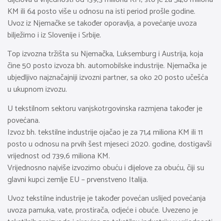
KM ili 64 posto više u odnosu na isti period prošle godine.
Uvoz iz Njemačke se također oporavlja, a povećanje uvoza
bilježimo i iz Slovenije i Srbije.
Top izvozna tržišta su Njemačka, Luksemburg i Austrija, koja
čine 50 posto izvoza bh. automobilske industrije. Njemačka je
ubjedljivo najznačajniji izvozni partner, sa oko 20 posto učešća
u ukupnom izvozu.
U tekstilnom sektoru vanjskotrgovinska razmjena također je
povećana.
Izvoz bh. tekstilne industrije ojačao je za 71,4 miliona KM ili 11
posto u odnosu na prvih šest mjeseci 2020. godine, dostigavši
vrijednost od 739,6 miliona KM.
Vrijednosno najviše izvozimo obuću i dijelove za obuću, čiji su
glavni kupci zemlje EU – prvenstveno Italija.
Uvoz tekstilne industrije je također povećan uslijed povećanja
uvoza pamuka, vate, prostirača, odjeće i obuće. Uvezeno je