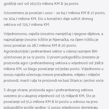
godišnji rast od 263,03 miliona KM ili 34 posto.
Istovremeno je povećan i uvoz – za 64,7 miliona KM ili 27 posto,
na 304,7 miliona KM, što u konačnici daje suficit drvnog
sektora od 725,7 miliona KM.
Vrijednonosno, najviše izvozimo namještaj i njegove dijelove, a
najznačajnije izvozno tržište je Njemačka, na čijem tržištu je
izvoz povećan za 28,7 miliona KM ili 20 posto.
Agroindustrijski i prehrambeni sektor u robnoj razmjeni BiH
učestvovao je sa 12 posto. U prvom polugodištu izvezeno je
proizvoda agro i prehrambenog sektora u vrijednosti od 398,9
miliona KM, uz blago povećanje od jedan posto. Vrijednosno u
izvozu najviše učestvuju mesne prerađevine, mlijeko i mliječni
proizvodi, masti i ulja te proizvodi na bazi žitarica i jestivo voće.
S druge strane, proizvoda agro i prehrambenog sektora
uvezeno je u ukupnoj vrijednosti od 1,5 milijardi KM, što je
povećanje od 51,2 miliona KM ili tri posto u odnosu na prvo
polugodište prošle godine. U uvozu vrijednosno dominiraju