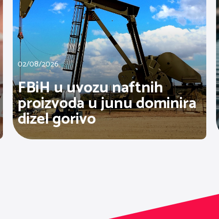
02/08/2026
FBiH u uvozu naftnih
proizvoda u junu dominira
dizel gorivo