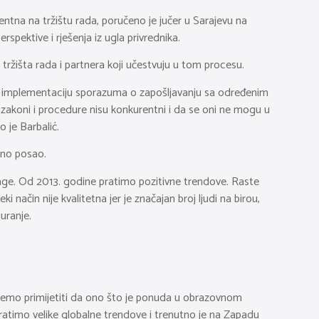
entna na tržištu rada, poručeno je jučer u Sarajevu na
rspektive i rješenja iz ugla privrednika.
 tržišta rada i partnera koji učestvuju u tom procesu.
odi implementaciju sporazuma o zapošljavanju sa određenim
ši zakoni i procedure nisu konkurentni i da se oni ne mogu u
 je Barbalić.
ivno posao.
snage. Od 2013. godine pratimo pozitivne trendove. Raste
način nije kvalitetna jer je značajan broj ljudi na birou,
uranje.
ožemo primijetiti da ono što je ponuda u obrazovnom
ratimo velike globalne trendove i trenutno je na Zapadu