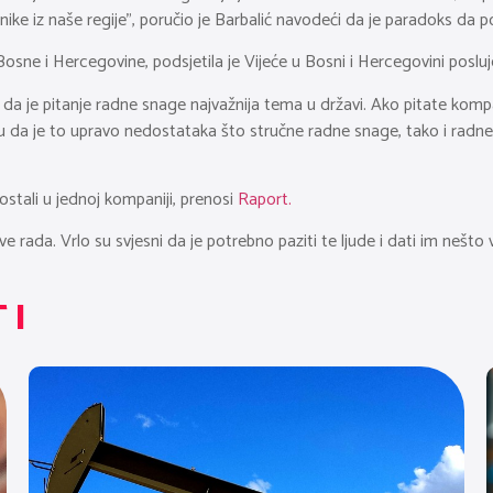
nike iz naše regije”, poručio je Barbalić navodeći da je paradoks da p
 Bosne i Hercegovine, podsjetila je Vijeće u Bosni i Hercegovini poslu
 je pitanje radne snage najvažnija tema u državi. Ako pitate kompanij
žu da je to upravo nedostataka što stručne radne snage, tako i rad
ostali u jednoj kompaniji, prenosi
Raport.
 rada. Vrlo su svjesni da je potrebno paziti te ljude i dati im nešto v
TI