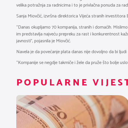
velika potražnja za radnicima i to je privlačna ponuda za rad
Sanja Miovčić, izvršna direktorica Vijeća stranih investitora
“Danas okupljamo 70 kompanija, stranih i domaćih. Mislimo da
im predstavlja najveću prepreku za rast i konkurentnost ka
javnosti”, pojasnila je Miovčić.
Navela je da povećanje plata danas nije dovoljno da bi ljudi 
“Kompanije se negdje takmiče i žele da pruže što bolje uslove
POPULARNE VIJES