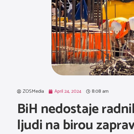
ZOSMedia
April 24, 2024
8:08 am
BiH nedostaje radni
ljudi na birou zapra