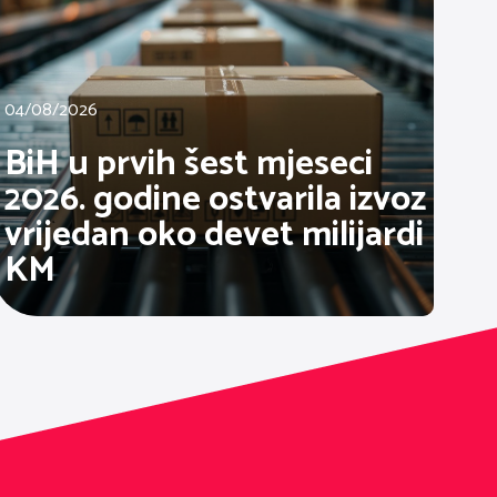
04/08/2026
BiH u prvih šest mjeseci
2026. godine ostvarila izvoz
vrijedan oko devet milijardi
KM