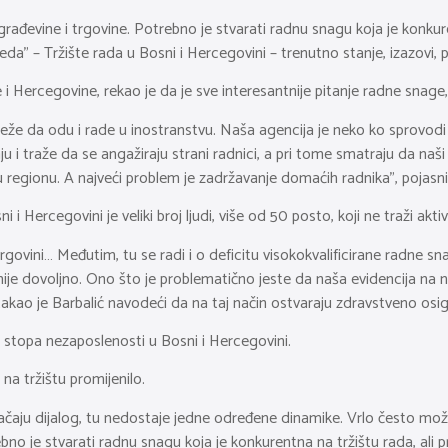
građevine i trgovine. Potrebno je stvarati radnu snagu koja je konkur
da” – Tržište rada u Bosni i Hercegovini – trenutno stanje, izazovi, pe
 i Hercegovine, rekao je da je sve interesantnije pitanje radne snage,
ji teže da odu i rade u inostranstvu. Naša agencija je neko ko sprov
aju i traže da se angažiraju strani radnici, a pri tome smatraju da na
regionu. A najveći problem je zadržavanje domaćih radnika”, pojasnio
 Hercegovini je veliki broj ljudi, više od 50 posto, koji ne traži akt
trgovini… Međutim, tu se radi i o deficitu visokokvalificirane radne 
e dovoljno. Ono što je problematično jeste da naša evidencija na neki 
takao je Barbalić navodeći da na taj način ostvaraju zdravstveno osig
 stopa nezaposlenosti u Bosni i Hercegovini.
na tržištu promijenilo.
jačaju dijalog, tu nedostaje jedne određene dinamike. Vrlo često m
o je stvarati radnu snagu koja je konkurentna na tržištu rada, ali p