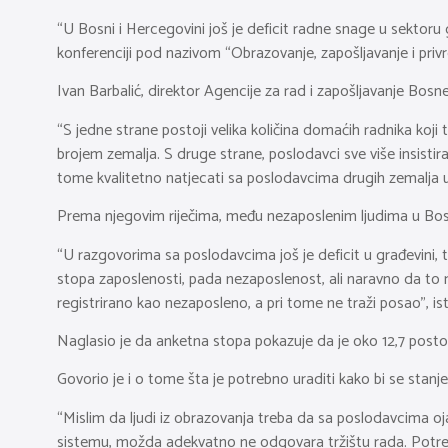
“U Bosni i Hercegovini još je deficit radne snage u sektoru 
konferenciji pod nazivom “Obrazovanje, zapošljavanje i privre
Ivan Barbalić, direktor Agencije za rad i zapošljavanje Bosne
“S jedne strane postoji velika količina domaćih radnika ko
brojem zemalja. S druge strane, poslodavci sve više insistir
tome kvalitetno natjecati sa poslodavcima drugih zemalja u 
Prema njegovim riječima, među nezaposlenim ljudima u Bosni i
“U razgovorima sa poslodavcima još je deficit u građevini, 
stopa zaposlenosti, pada nezaposlenost, ali naravno da to nij
registrirano kao nezaposleno, a pri tome ne traži posao”, is
Naglasio je da anketna stopa pokazuje da je oko 12,7 posto
Govorio je i o tome šta je potrebno uraditi kako bi se stanje 
“Mislim da ljudi iz obrazovanja treba da sa poslodavcima o
sistemu, možda adekvatno ne odgovara tržištu rada. Potrebn