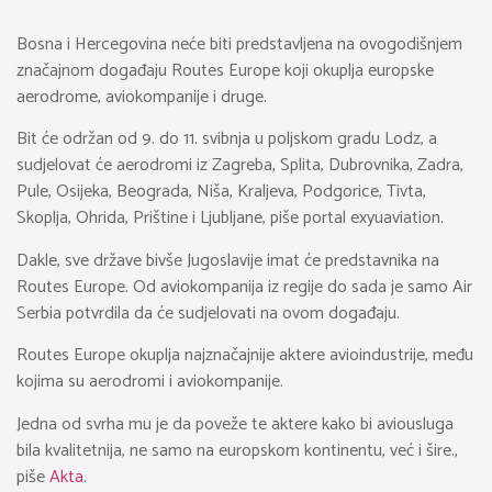
Bosna i Hercegovina neće biti predstavljena na ovogodišnjem
značajnom događaju Routes Europe koji okuplja europske
aerodrome, aviokompanije i druge.
Bit će održan od 9. do 11. svibnja u poljskom gradu Lodz, a
sudjelovat će aerodromi iz Zagreba, Splita, Dubrovnika, Zadra,
Pule, Osijeka, Beograda, Niša, Kraljeva, Podgorice, Tivta,
Skoplja, Ohrida, Prištine i Ljubljane, piše portal exyuaviation.
Dakle, sve države bivše Jugoslavije imat će predstavnika na
Routes Europe. Od aviokompanija iz regije do sada je samo Air
Serbia potvrdila da će sudjelovati na ovom događaju.
Routes Europe okuplja najznačajnije aktere avioindustrije, među
kojima su aerodromi i aviokompanije.
Jedna od svrha mu je da poveže te aktere kako bi aviousluga
bila kvalitetnija, ne samo na europskom kontinentu, već i šire.,
piše
Akta
.