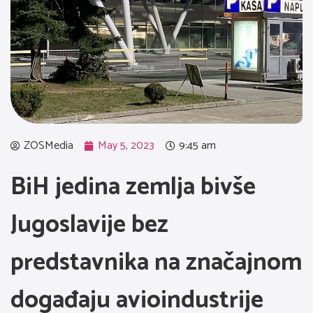
ZOSMedia
May 5, 2023
9:45 am
BiH jedina zemlja bivše
Jugoslavije bez
predstavnika na značajnom
događaju avioindustrije