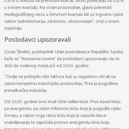
0,6% u odnosu na prethodni kvartal, slično povećanju od 0,5%
u trećem kvartalu. Na strani proizvodnje, glavni pokretači
međugodišnjeg rasta u četvrtom kvartalu bili su trgovina i javni
sektor (administracija, zdravstvo, obrazovanje)”, stoji u ovom
izvještaju.
Poslodavci upozoravali
Zoran Škrebić, predsjednik Unije poslodavaca Republike Srpske,
kaže za “Nezavisne novine” da poslodavci upozoravaju da će
doći do ovakvog stanja još od 2020. godine.
“Ovdje se poklopilo više faktora koji su negativno uticali na
zaista kompletnu industrijsku proizvodnju. Prva je pogođena
prerađivačka industrija.
Od 2020. godine smo imali četiri velike krize. Prvo kovid krizu,
pa energetsku, pa zatim inflatornu krizu koja je pogodila cijelu
Evropu, a nakon toga ratnu krizu koja je usporila lance
snabdijevanja te započela ponovo energetsku krizu koja