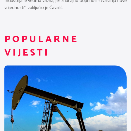
Industrija je veoma važna, jer značajno doprinosi stvaranju nove
vrijednosti”, zaključio je Čavalić.
POPULARNE
VIJESTI