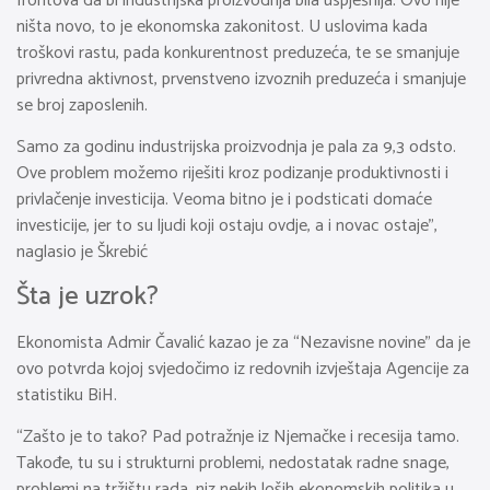
frontova da bi industrijska proizvodnja bila uspješnija. Ovo nije
ništa novo, to je ekonomska zakonitost. U uslovima kada
troškovi rastu, pada konkurentnost preduzeća, te se smanjuje
privredna aktivnost, prvenstveno izvoznih preduzeća i smanjuje
se broj zaposlenih.
Samo za godinu industrijska proizvodnja je pala za 9,3 odsto.
Ove problem možemo riješiti kroz podizanje produktivnosti i
privlačenje investicija. Veoma bitno je i podsticati domaće
investicije, jer to su ljudi koji ostaju ovdje, a i novac ostaje”,
naglasio je Škrebić
Šta je uzrok?
Ekonomista Admir Čavalić kazao je za “Nezavisne novine” da je
ovo potvrda kojoj svjedočimo iz redovnih izvještaja Agencije za
statistiku BiH.
“Zašto je to tako? Pad potražnje iz Njemačke i recesija tamo.
Takođe, tu su i strukturni problemi, nedostatak radne snage,
problemi na tržištu rada, niz nekih loših ekonomskih politika u