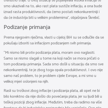
trenutno traje. U ovoj situaciji se pojavljivala visoka inflacija te
smo ukazivali na to, ako rast plata sustiže inflaciju, a ona bude
iznad rasta produktivnosti, da ćemo postati nekonkurentniji i
da će industrija biti u velikim problemima”, objašnjava Škrebić.
Podizanje primanja
Prema njegovim riječima, vlasti u cijeloj BiH su se odlučile da se
pokušaju izboriti sa inflacijom podizanjem svih primanja.
“Mi nismo bili protiv podizanja plata, moram ovo naglasiti.
Samo se nismo slagali u tome na koji način se mora pričati o
tom podizanju primanja. Sada smo došli u situaciju da smo sve
nekonkurentniji, te je zbog toga opala produktivnost. I ovo nije
samo naš problem, to je problem cijele Evrope, a mi smo u
velikoj mjeri oslonjeni na njih.
Rasli su troškovi zbog inflacije i podizanja plata, ali opet ne bi
bilo korektno da nije došlo do povećanja plata, jer su ljudi bili u
teškoj poziciji zbog inflacije. Međutim, treba da radimo na više