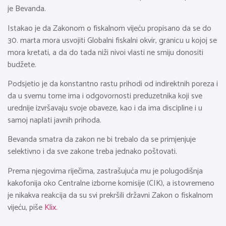
je Bevanda.
Istakao je da Zakonom o fiskalnom vijeću propisano da se do
30. marta mora usvojiti Globalni fiskalni okvir, granicu u kojoj se
mora kretati, a da do tada niži nivoi vlasti ne smiju donositi
budžete.
Podsjetio je da konstantno rastu prihodi od indirektnih poreza i
da u svemu tome ima i odgovornosti preduzetnika koji sve
urednije izvršavaju svoje obaveze, kao i da ima discipline i u
samoj naplati javnih prihoda.
Bevanda smatra da zakon ne bi trebalo da se primjenjuje
selektivno i da sve zakone treba jednako poštovati.
Prema njegovima riječima, zastrašujuća mu je polugodišnja
kakofonija oko Centralne izborne komisije (CIK), a istovremeno
je nikakva reakcija da su svi prekršili državni Zakon o fiskalnom
vijeću, piše
Klix.