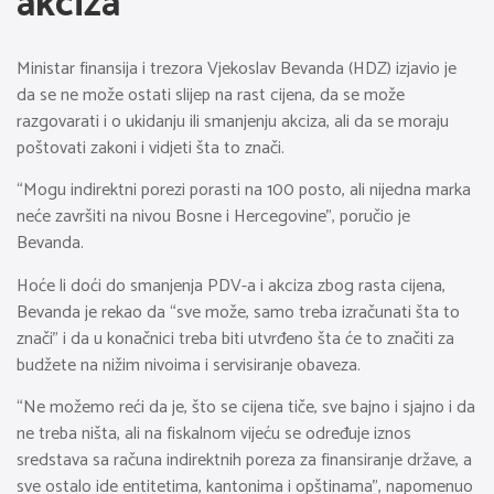
akciza
Ministar finansija i trezora Vjekoslav Bevanda (HDZ) izjavio je
da se ne može ostati slijep na rast cijena, da se može
razgovarati i o ukidanju ili smanjenju akciza, ali da se moraju
poštovati zakoni i vidjeti šta to znači.
“Mogu indirektni porezi porasti na 100 posto, ali nijedna marka
neće završiti na nivou Bosne i Hercegovine”, poručio je
Bevanda.
Hoće li doći do smanjenja PDV-a i akciza zbog rasta cijena,
Bevanda je rekao da “sve može, samo treba izračunati šta to
znači” i da u konačnici treba biti utvrđeno šta će to značiti za
budžete na nižim nivoima i servisiranje obaveza.
“Ne možemo reći da je, što se cijena tiče, sve bajno i sjajno i da
ne treba ništa, ali na fiskalnom vijeću se određuje iznos
sredstava sa računa indirektnih poreza za finansiranje države, a
sve ostalo ide entitetima, kantonima i opštinama”, napomenuo