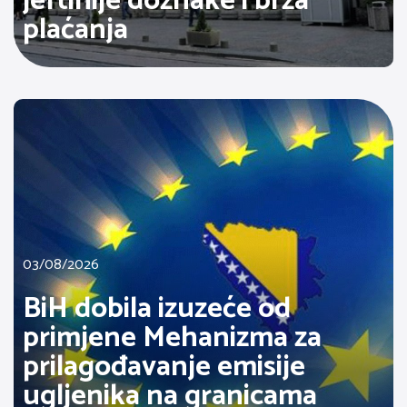
jeftinije doznake i brža
plaćanja
03/08/2026
BiH dobila izuzeće od
primjene Mehanizma za
prilagođavanje emisije
ugljenika na granicama