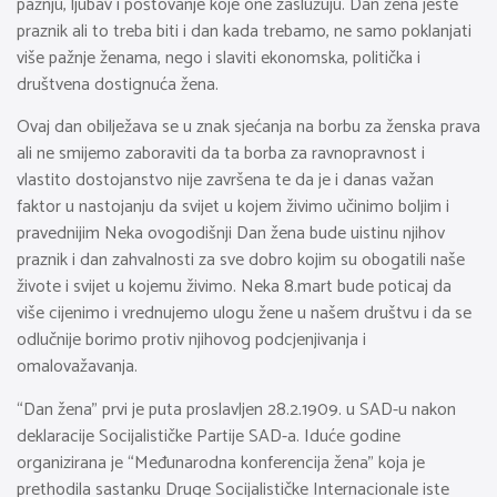
pažnju, ljubav i poštovanje koje one zaslužuju. Dan žena jeste
praznik ali to treba biti i dan kada trebamo, ne samo poklanjati
više pažnje ženama, nego i slaviti ekonomska, politička i
društvena dostignuća žena.
Ovaj dan obilježava se u znak sjećanja na borbu za ženska prava
ali ne smijemo zaboraviti da ta borba za ravnopravnost i
vlastito dostojanstvo nije završena te da je i danas važan
faktor u nastojanju da svijet u kojem živimo učinimo boljim i
pravednijim Neka ovogodišnji Dan žena bude uistinu njihov
praznik i dan zahvalnosti za sve dobro kojim su obogatili naše
živote i svijet u kojemu živimo. Neka 8.mart bude poticaj da
više cijenimo i vrednujemo ulogu žene u našem društvu i da se
odlučnije borimo protiv njihovog podcjenjivanja i
omalovažavanja.
“Dan žena” prvi je puta proslavljen 28.2.1909. u SAD-u nakon
deklaracije Socijalističke Partije SAD-a. Iduće godine
organizirana je “Međunarodna konferencija žena” koja je
prethodila sastanku Druge Socijalističke Internacionale iste