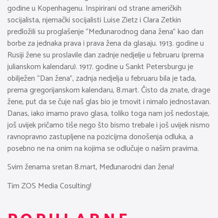
godine u Kopenhagenu. Inspirirani od strane američkih
socijalista, njemački socijalisti Luise Zietz i Clara Zetkin
predložili su proglašenje “Međunarodnog dana žena” kao dan
borbe za jednaka prava i prava žena da glasaju. 1913. godine u
Rusiji žene su proslavile dan zadnje nedjelje u februaru (prema
julianskom kalendaru). 1917. godine u Sankt Petersburgu je
obilježen “Dan žena”, zadnja nedjelja u februaru bila je tada,
prema gregorijanskom kalendaru, 8.mart. Čisto da znate, drage
žene, put da se čuje naš glas bio je trnovit i nimalo jednostavan.
Danas, iako imamo pravo glasa, toliko toga nam još nedostaje,
još uvijek pričamo tiše nego što bismo trebale i još uvijek nismo
ravnopravno zastupljene na pozicijma donošenja odluka, a
posebno ne na onim na kojima se odlučuje o našim pravima.
Svim ženama sretan 8.mart, Međunarodni dan žena!
Tim ZOS Media Cosulting!