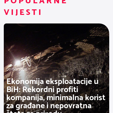
POPULARNE
VIJESTI
07/08/2026
Ekonomija eksploatacije u
BiH: Rekordni profiti
kompanija, minimalna korist
za građane i nepovratna