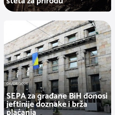
šteta za prirodu
06/08/2026
SEPA za građane BiH donosi
jeftinije doznake i brža
plaćanja