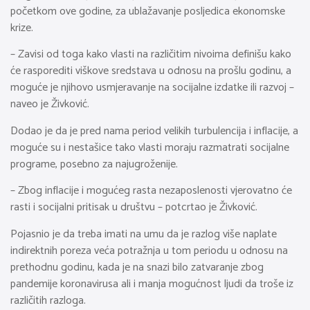
početkom ove godine, za ublažavanje posljedica ekonomske
krize.
– Zavisi od toga kako vlasti na različitim nivoima definišu kako
će rasporediti viškove sredstava u odnosu na prošlu godinu, a
moguće je njihovo usmjeravanje na socijalne izdatke ili razvoj –
naveo je Živković.
Dodao je da je pred nama period velikih turbulencija i inflacije, a
moguće su i nestašice tako vlasti moraju razmatrati socijalne
programe, posebno za najugroženije.
– Zbog inflacije i mogućeg rasta nezaposlenosti vjerovatno će
rasti i socijalni pritisak u društvu – potcrtao je Živković.
Pojasnio je da treba imati na umu da je razlog više naplate
indirektnih poreza veća potražnja u tom periodu u odnosu na
prethodnu godinu, kada je na snazi bilo zatvaranje zbog
pandemije koronavirusa ali i manja mogućnost ljudi da troše iz
različitih razloga.