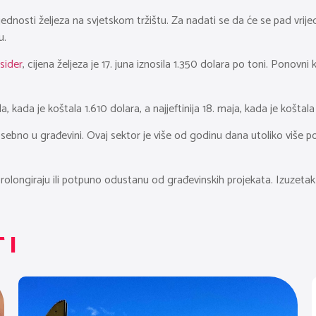
jednosti željeza na svjetskom tržištu. Za nadati se da će se pad vrij
u.
sider
, cijena željeza je 17. juna iznosila 1.350 dolara po toni. Ponovni 
a, kada je koštala 1.610 dolara, a najjeftinija 18. maja, kada je koštala
sebno u građevini. Ovaj sektor je više od godinu dana utoliko više 
 da prolongiraju ili potpuno odustanu od građevinskih projekata. Izuzet
TI