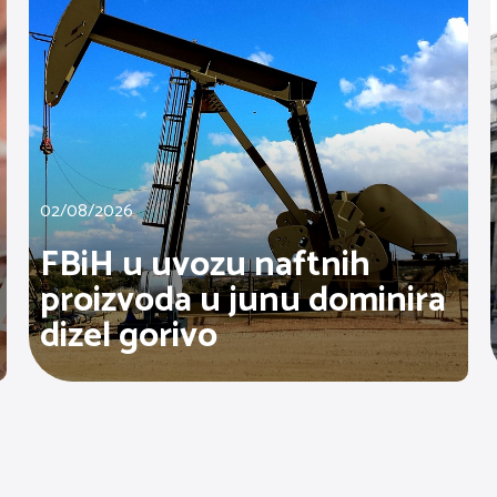
02/08/2026
FBiH u uvozu naftnih
proizvoda u junu dominira
dizel gorivo