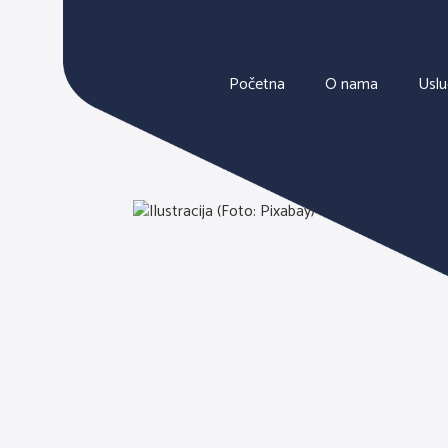
Početna
O nama
Usl