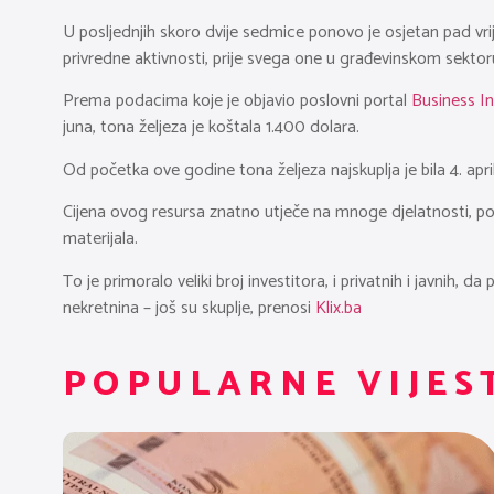
U posljednjih skoro dvije sedmice ponovo je osjetan pad vri
privredne aktivnosti, prije svega one u građevinskom sektor
Prema podacima koje je objavio poslovni portal
Business In
juna, tona željeza je koštala 1.400 dolara.
Od početka ove godine tona željeza najskuplja je bila 4. april
Cijena ovog resursa znatno utječe na mnoge djelatnosti, po
materijala.
To je primoralo veliki broj investitora, i privatnih i javnih,
nekretnina – još su skuplje, prenosi
Klix.ba
POPULARNE VIJES