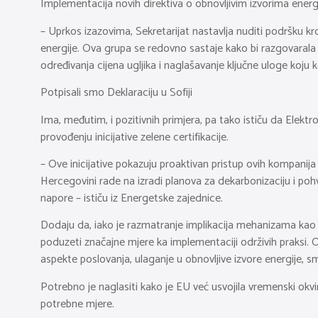
Implementacija novih direktiva o obnovljivim izvorima energi
– Uprkos izazovima, Sekretarijat nastavlja nuditi podršku kr
energije. Ova grupa se redovno sastaje kako bi razgovarala o
određivanja cijena ugljika i naglašavanje ključne uloge koju
Potpisali smo Deklaraciju u Sofiji
Ima, međutim, i pozitivnih primjera, pa tako ističu da Elekt
provođenju inicijative zelene certifikacije.
– Ove inicijative pokazuju proaktivan pristup ovih kompanija
Hercegovini rade na izradi planova za dekarbonizaciju i poh
napore – ističu iz Energetske zajednice.
Dodaju da, iako je razmatranje implikacija mehanizama kao 
poduzeti značajne mjere ka implementaciji održivih praksi. O
aspekte poslovanja, ulaganje u obnovljive izvore energije, sm
Potrebno je naglasiti kako je EU već usvojila vremenski okv
potrebne mjere.