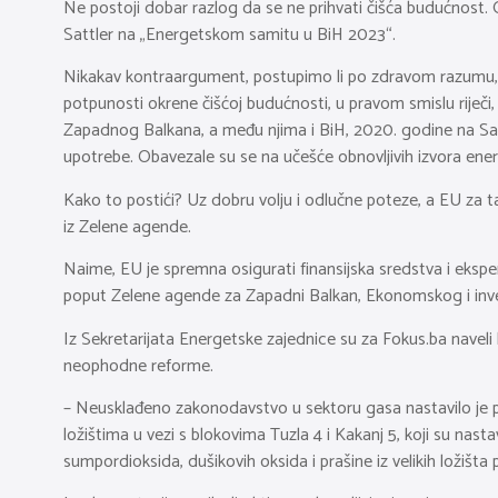
Ne postoji dobar razlog da se ne prihvati čišća budućnost. 
Sattler na „Energetskom samitu u BiH 2023“.
Nikakav kontraargument, postupimo li po zdravom razumu, o
potpunosti okrene čišćoj budućnosti, u pravom smislu riječi
Zapadnog Balkana, a među njima i BiH, 2020. godine na Samit
upotrebe. Obavezale su se na učešće obnovljivih izvora ener
Kako to postići? Uz dobru volju i odlučne poteze, a EU za
iz Zelene agende.
Naime, EU je spremna osigurati finansijska sredstva i eksper
poput Zelene agende za Zapadni Balkan, Ekonomskog i invest
Iz Sekretarijata Energetske zajednice su za Fokus.ba naveli ka
neophodne reforme.
– Neusklađeno zakonodavstvo u sektoru gasa nastavilo je para
ložištima u vezi s blokovima Tuzla 4 i Kakanj 5, koji su nasta
sumpordioksida, dušikovih oksida i prašine iz velikih ložišta 