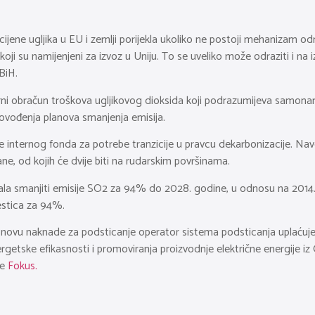
ijene ugljika u EU i zemlji porijekla ukoliko ne postoji mehanizam odre
 koji su namijenjeni za izvoz u Uniju. To se uveliko može odraziti i na
BiH.
erni obračun troškova ugljikovog dioksida koji podrazumijeva samona
rovođenja planova smanjenja emisija.
anje internog fonda za potrebe tranzicije u pravcu dekarbonizacije. Na
ane, od kojih će dvije biti na rudarskim površinama.
a smanjiti emisije SO2 za 94% do 2028. godine, u odnosu na 2014. g
estica za 94%.
snovu naknade za podsticanje operator sistema podsticanja uplaćuje 
ergetske efikasnosti i promoviranja proizvodnje električne energije iz
še
Fokus.