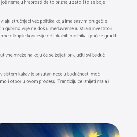
ri još nemaju hrabrosti da to priznaju zato što se boje
vljaju stručnjaci već politika koja ima sasvim drugačije
ačin gubimo vrijeme dok u međuvremenu strani investitori
firme otkupile koncesije od lokalnih moćnika i počele graditi
ivne mreže na koju će se željeti priključiti svi budući
av sistem kakav je prisutan neće u budućnosti moći
imo i otpor u ovom procesu. Tranziciju će iznijeti mala i
.