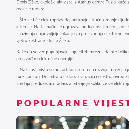
Denis Žiško, ekološki aktivista iz Aarhus centra Tuzla, kaže 
reakcije rudara.
– Što se tiče elektroprivreda, oni imaju stručno znanje i ljud
interese. Na taj način se ugrožava budućnost tih firmi, pos
zauzimaju najpovoljnije lokacije za proizvodnju električne en
vjetroelektrane – kaže Žiško.
Kaže da se već popunjavaju kapaciteti mreže i da nije toliko 
proizvođači električne energije.
– Nažalost, ništa se ne radi konkretno na razvoju mreže, a
funkcionirati. Definitivno će kroz tranziciju i elektroprivre
srednja preduzeća, građani, a pitanje je koliko će se elektropr
POPULARNE VIJES