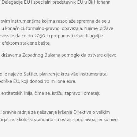
 Delegacije EU i specijalni predstavnik EU u BiH Johann
sa svim instrumentima kojima raspolaže spremna da se u
e, u konačnici, formalno-pravno, obavezala. Naime, države
vezale da će do 2050. u potpunosti izbaciti ugalj iz
s efektom staklene bašte.
i se državama Zapadnog Balkana pomoglo da ostvare ciljeve
je najavio Sattler, planiran je kroz više instrumenata,
drške EU, koji donosi 70 miliona eura.
ntitetskih linija, čime se, ističu, zapravo i ometaju
 pravne radnje za rješavanje kršenja Direktive o velikim
ogacije. Ekološki standardi su ostali ispod nivoa, jer su nivoi