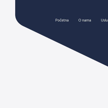
Početna
O nama
Usl