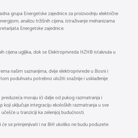
e radna grupa Energetske zajednice za proizvodnju električne
nergijom, analizu tržišnih cijena, istraživanje mehanizama
kretarijata Energetske zajednice.
ih cijena ugljika, dok se Elektroprivreda HZHB istaknula u
Prema našim saznanjima, dvije elektroprivrede u Bosni i
 tom poduhvatu potrebno uložiti snažnije i usklađenije
 preduzeća moraju ići dalje od pukog razmatranja i
 koji uključuje integraciju ekoloških razmatranja u sve
učešće u tranziciji ka zelenijoj budućnosti.
 će se primjenjivati i na BiH ukoliko ne budu poduzete