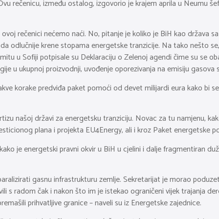
Ovu rečenicu, između ostalog, izgovorio je krajem aprila u Neumu šef
voj rečenici nećemo naći. No, pitanje je koliko je BiH kao država 
, da odlučnije krene stopama energetske tranzicije. Na tako nešto s
u u Sofiji potpisale su Deklaraciju o Zelenoj agendi čime su se oba
gije u ukupnoj proizvodnji, uvođenje oporezivanja na emisiju gasova 
 takve korake predviđa paket pomoći od devet milijardi eura kako b
tizu našoj državi za energetsku tranziciju. Novac za tu namjenu, kako 
icionog plana i projekta EU4Energy, ali i kroz Paket energetske po
ko je energetski pravni okvir u BiH u cjelini i dalje fragmentiran duž e
lizirati gasnu infrastrukturu zemlje. Sekretarijat je morao poduzeti
vili s radom čak i nakon što im je istekao ograničeni vijek trajanja der
premašili prihvatljive granice – naveli su iz Energetske zajednice.