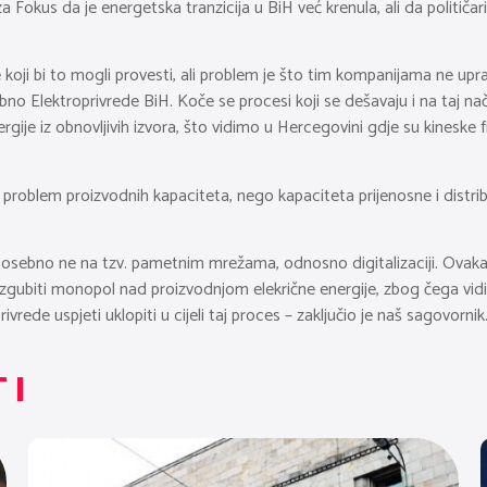
za Fokus da je energetska tranzicija u BiH već krenula, ali da političa
e koji bi to mogli provesti, ali problem je što tim kompanijama ne upra
ebno Elektroprivrede BiH. Koče se procesi koji se dešavaju i na taj n
ergije iz obnovljivih izvora, što vidimo u Hercegovini gdje su kineske 
problem proizvodnih kapaciteta, nego kapaciteta prijenosne i distribut
 posebno ne na tzv. pametnim mrežama, odnosno digitalizaciji. Ovak
de izgubiti monopol nad proizvodnjom elekrične energije, zbog čega vid
ivrede uspjeti uklopiti u cijeli taj proces – zaključio je naš sagovornik
TI