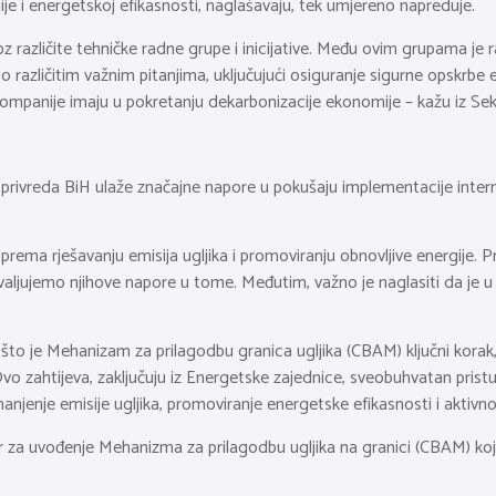
je i energetskoj efikasnosti, naglašavaju, tek umjereno napreduje.
oz različite tehničke radne grupe i inicijative. Među ovim grupama j
 različitim važnim pitanjima, uključujući osiguranje sigurne opskrbe e
 kompanije imaju u pokretanju dekarbonizacije ekonomije – kažu iz Se
roprivreda BiH ulaže značajne napore u pokušaju implementacije intern
 prema rješavanju emisija ugljika i promoviranju obnovljive energije. 
valjujemo njihove napore u tome. Međutim, važno je naglasiti da je u
što je Mehanizam za prilagodbu granica ugljika (CBAM) ključni korak,
vo zahtijeva, zaključuju iz Energetske zajednice, sveobuhvatan pristup
anjenje emisije ugljika, promoviranje energetske efikasnosti i aktivno 
ir za uvođenje Mehanizma za prilagodbu ugljika na granici (CBAM) koji