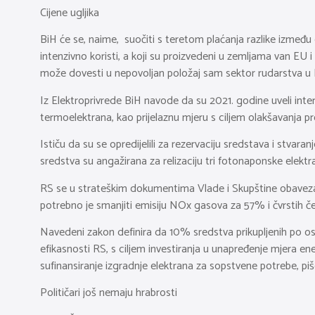
Cijene ugljika
BiH će se, naime, suočiti s teretom plaćanja razlike između c
intenzivno koristi, a koji su proizvedeni u zemljama van EU i
može dovesti u nepovoljan položaj sam sektor rudarstva u 
Iz Elektroprivrede BiH navode da su 2021. godine uveli int
termoelektrana, kao prijelaznu mjeru s ciljem olakšavanja p
Ističu da su se opredijelili za rezervaciju sredstava i stvar
sredstva su angažirana za relizaciju tri fotonaponske elektr
RS se u strateškim dokumentima Vlade i Skupštine obavezal
potrebno je smanjiti emisiju NOx gasova za 57% i čvrstih č
Navedeni zakon definira da 10% sredstva prikupljenih po o
efikasnosti RS, s ciljem investiranja u unapređenje mjera en
sufinansiranje izgradnje elektrana za sopstvene potrebe, pi
Političari još nemaju hrabrosti