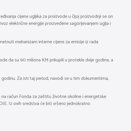
đivanja cijene ugljika za proizvode u čijoj proizvodnji se on
 izvoz električne energije proizvedene sagorijevanjem uglja i
metnuti mehanizam interne cijene za emisije iz rada
vode da su 90 miliona KM prikupili u protekle dvije godine, a
odinu. Za isti taj period, navodi se u tim dokumentima,
na račun Fonda za zaštitu životne okoline i energetske
 OIE. Iz ovih sredstva će biti vršeno jednokratno