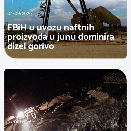
02/08/2026
FBiH u uvozu naftnih
proizvoda u junu dominira
dizel gorivo
07/08/2026