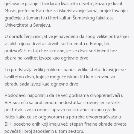
rješavanje pitanje standarda kvaliteta drveta”, kazao je Jusuf
Musić, profesor Katedre za iskorištavanje šuma, projektovanje i
građenje u šumarstvu i hortikulturi Šumarskog fakulteta
Univerziteta u Sarajevu.
U obrazloženju inicijative je navedeno da zbog velike potražnje i
visokih cijena drveta i drvnih sortimenata u Europi, bh.
proizvođači ostaju bez sirovine, jer se drvni sortimenti bez
obzira na kvalitet izvoze kao ogrjevno drvo.
To predstavlja veliki problem i nanosi veliku štetu državi, jer se
kvalitetno drvo, koje je moguće iskoristiti kao sirovinu za
obradu sada izvozi kao ogrjevno drvo.
Poslodavci napominju da se već godinama drvoprerađivači u
BiH susreću sa problemom nedostatka sirovine, jer se veliki
postotak izvoza odnosi upravo na sirovinu i rezanu građu.
Ističu kako će se odgovorom na potrebe drvoprerađivača u
BiH, posebno onih koji imaju veći stepen finalne obrade drveta,
povećati i broj zaposlenih u tom sektoru.