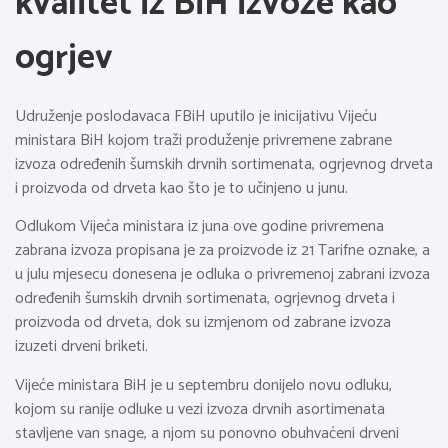
kvalitet iz BiH izvoze kao
ogrjev
Udruženje poslodavaca FBiH uputilo je inicijativu Vijeću
ministara BiH kojom traži produženje privremene zabrane
izvoza određenih šumskih drvnih sortimenata, ogrjevnog drveta
i proizvoda od drveta kao što je to učinjeno u junu.
Odlukom Vijeća ministara iz juna ove godine privremena
zabrana izvoza propisana je za proizvode iz 21 Tarifne oznake, a
u julu mjesecu donesena je odluka o privremenoj zabrani izvoza
određenih šumskih drvnih sortimenata, ogrjevnog drveta i
proizvoda od drveta, dok su izmjenom od zabrane izvoza
izuzeti drveni briketi.
Vijeće ministara BiH je u septembru donijelo novu odluku,
kojom su ranije odluke u vezi izvoza drvnih asortimenata
stavljene van snage, a njom su ponovno obuhvaćeni drveni