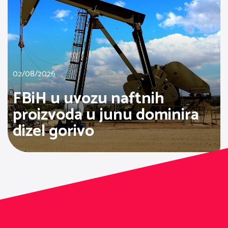
02/08/2026
FBiH u uvozu naftnih
proizvoda u junu dominira
dizel gorivo