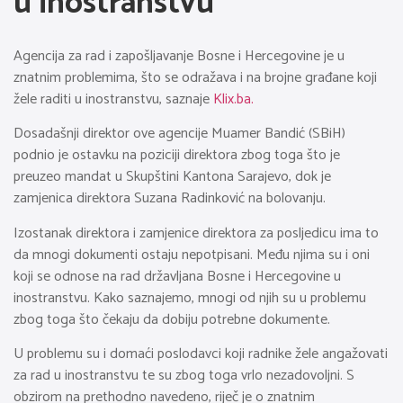
u inostranstvu
Agencija za rad i zapošljavanje Bosne i Hercegovine je u
znatnim problemima, što se odražava i na brojne građane koji
žele raditi u inostranstvu, saznaje
Klix.ba.
Dosadašnji direktor ove agencije Muamer Bandić (SBiH)
podnio je ostavku na poziciji direktora zbog toga što je
preuzeo mandat u Skupštini Kantona Sarajevo, dok je
zamjenica direktora Suzana Radinković na bolovanju.
Izostanak direktora i zamjenice direktora za posljedicu ima to
da mnogi dokumenti ostaju nepotpisani. Među njima su i oni
koji se odnose na rad državljana Bosne i Hercegovine u
inostranstvu. Kako saznajemo, mnogi od njih su u problemu
zbog toga što čekaju da dobiju potrebne dokumente.
U problemu su i domaći poslodavci koji radnike žele angažovati
za rad u inostranstvu te su zbog toga vrlo nezadovoljni. S
obzirom na prethodno navedeno, riječ je o znatnim