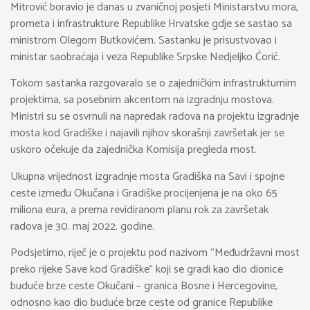
Mitrović boravio je danas u zvaničnoj posjeti Ministarstvu mora,
prometa i infrastrukture Republike Hrvatske gdje se sastao sa
ministrom Olegom Butkovićem. Sastanku je prisustvovao i
ministar saobraćaja i veza Republike Srpske Nedjeljko Ćorić.
Tokom sastanka razgovaralo se o zajedničkim infrastrukturnim
projektima, sa posebnim akcentom na izgradnju mostova.
Ministri su se osvrnuli na napredak radova na projektu izgradnje
mosta kod Gradiške i najavili njihov skorašnji završetak jer se
uskoro očekuje da zajednička Komisija pregleda most.
Ukupna vrijednost izgradnje mosta Gradiška na Savi i spojne
ceste između Okučana i Gradiške procijenjena je na oko 65
miliona eura, a prema revidiranom planu rok za završetak
radova je 30. maj 2022. godine.
Podsjetimo, riječ je o projektu pod nazivom “Međudržavni most
preko rijeke Save kod Gradiške” koji se gradi kao dio dionice
buduće brze ceste Okučani – granica Bosne i Hercegovine,
odnosno kao dio buduće brze ceste od granice Republike