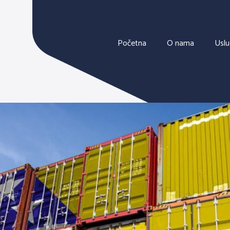
Početna
O nama
Usl