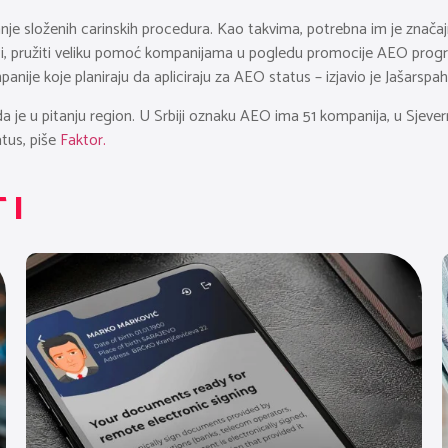
anje složenih carinskih procedura. Kao takvima, potrebna im je znača
ici, pružiti veliku pomoć kompanijama u pogledu promocije AEO prog
anije koje planiraju da apliciraju za AEO status – izjavio je Jašarspah
e u pitanju region. U Srbiji oznaku AEO ima 51 kompanija, u Sjevernoj 
tus, piše
Faktor.
TI