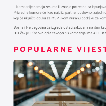
– Kompanije nemaju resurse ili znanje potrebno za ispunjav
Privredne komore će, kao najbliži partner poslovnoj zajedn
koji će uključiti obuku za MSP i kontinuiranu podršku za komp
Bosna i Hercegovina će izgleda ostati zakucana na dno kada j
BiH čak je i Kosovo gdje također 10 kompanija ima AEO sta
POPULARNE VIJES