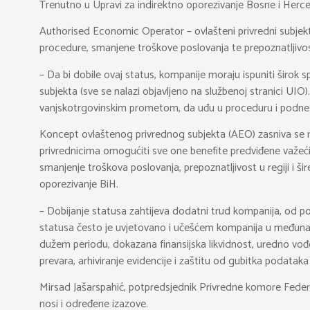
Trenutno u Upravi za indirektno oporezivanje Bosne i Herce
Authorised Economic Operator – ovlašteni privredni subjek
procedure, smanjene troškove poslovanja te prepoznatljivost
– Da bi dobile ovaj status, kompanije moraju ispuniti širok
subjekta (sve se nalazi objavljeno na službenoj stranici UIO
vanjskotrgovinskim prometom, da uđu u proceduru i podnesu
Koncept ovlaštenog privrednog subjekta (AEO) zasniva se na
privrednicima omogućiti sve one benefite predviđene važeći
smanjenje troškova poslovanja, prepoznatljivost u regiji i š
oporezivanje BiH.
– Dobijanje statusa zahtijeva dodatni trud kompanija, od pošt
statusa često je uvjetovano i učešćem kompanija u međuna
dužem periodu, dokazana finansijska likvidnost, uredno vođe
prevara, arhiviranje evidencije i zaštitu od gubitka podatak
Mirsad Jašarspahić, potpredsjednik Privredne komore Federa
nosi i određene izazove.