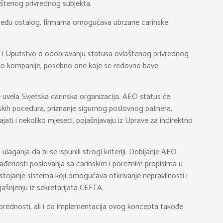
aštenog privrednog subjekta.
između ostalog, firmama omogućava ubrzane carinske
kao i Uputstvo o odobravanju statusa ovlaštenog privrednog
tičemo kompanije, posebno one koje se redovno bave
uvela Svjetska carinska organizacija. AEO status će
skih pocedura, priznanje sigurnog poslovnog patnera,
jati i nekoliko mjeseci, pojašnjavaju iz Uprave za indirektno
aganja da bi se ispunili strogi kriteriji. Dobijanje AEO
đenosti poslovanja sa carinskim i poreznim propisima u
stojanje sistema koji omogućava otkrivanje nepravilnosti i
jašnjenju iz sekretarijata CEFTA.
 prednosti, ali i da implementacija ovog koncepta takođe