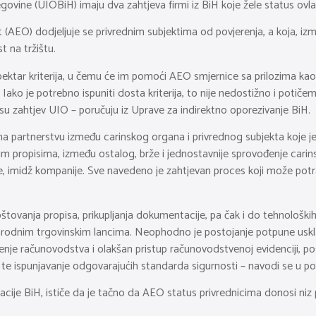
govine (UIOBiH) imaju dva zahtjeva firmi iz BiH koje žele status ovl
t (AEO) dodjeljuje se privrednim subjektima od povjerenja, a koja, 
 na tržištu.
 spektar kriterija, u čemu će im pomoći AEO smjernice sa prilozima 
). Iako je potrebno ispuniti dosta kriterija, to nije nedostižno i po
 zahtjev UIO – poručuju iz Uprave za indirektno oporezivanje BiH.
 partnerstvu između carinskog organa i privrednog subjekta koje je 
m propisima, između ostalog, brže i jednostavnije sprovođenje carin
ire, imidž kompanije. Sve navedeno je zahtjevan proces koji može potra
ovanja propisa, prikupljanja dokumentacije, pa čak i do tehnoloških ul
rodnim trgovinskim lancima. Neophodno je postojanje potpune uskla
nje računovodstva i olakšan pristup računovodstvenoj evidenciji, po
a te ispunjavanje odgovarajućih standarda sigurnosti – navodi se u po
cije BiH, ističe da je tačno da AEO status privrednicima donosi niz