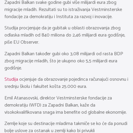
Zapadni Balkan svake godine gubi više milijardi eura zbog
migracije mladih. Rezultati su to istraživanja Vestminsterske
fondacije za demokratiju i Instituta za razvoj i inovacije.
Studija procjenjuje da je gubitak u oblasti obrazovanja zbog
odlaska mladih od 840 miliona do 2,46 milijardi eura godišnje,
piše EU Observer.
Zapadni Balkan također gubi oko 3,08 milijardi od rasta BDP
zbog migracije mladih, što je ukupno oko 5,5 milijardi eura
godišnje.
Studija
ocjenjuje da obrazovanje pojedinca računajući osnovnu i
srednju školu i fakultet košta 25.000 eura.
Emil Atanasovski, direktor Vestminsterske fondacije za
demokratiju (WFD) za Zapadni Balkan, kaže da
visokokvalifikovana snaga ima benefite od globalne ekonomije.
Zemlje koje su destinacije mladima takmiče se ko će da ponudi
bolje uslove za ostanak u zemlji kako bi privukli