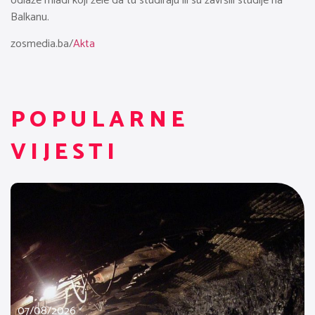
odlaze mladi koji žele da tu studiraju ili su završili studije na
Balkanu.
zosmedia.ba/
Akta
POPULARNE
VIJESTI
07/08/2026