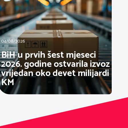
04/08/2026
BiH u prvih šest mjeseci
2026. godine ostvarila izvoz
vrijedan oko devet milijardi
KM