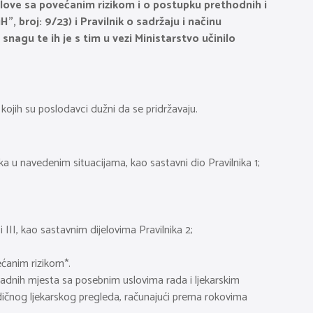
slove sa povećanim rizikom i o postupku prethodnih i
, broj: 9/23) i Pravilnik o sadržaju i načinu
nagu te ih je s tim u vezi Ministarstvo učinilo
kojih su poslodavci dužni da se pridržavaju.
ka u navedenim situacijama, kao sastavni dio Pravilnika 1;
 III, kao sastavnim dijelovima Pravilnika 2;
ećanim rizikom*.
 radnih mjesta sa posebnim uslovima rada i ljekarskim
odičnog ljekarskog pregleda, računajući prema rokovima