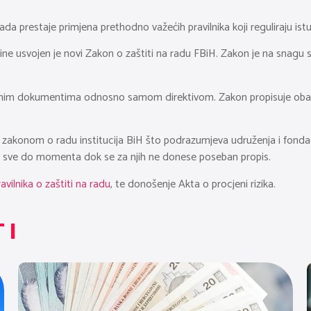
a prestaje primjena prethodno važećih pravilnika koji reguliraju istu m
e usvojen je novi Zakon o zaštiti na radu FBiH. Zakon je na snagu s
odnim dokumentima odnosno samom direktivom. Zakon propisuje obave
ne zakonom o radu institucija BiH što podrazumjeva udruženja i fonda
ici, sve do momenta dok se za njih ne donese poseban propis.
avilnika o zaštiti na radu
, te donošenje Akta o procjeni rizika.
TI