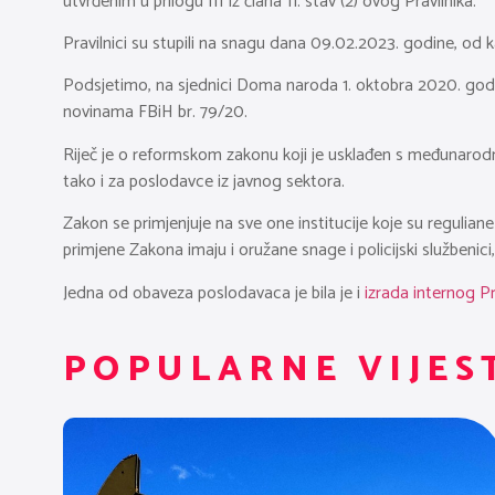
utvrđenim u prilogu III iz člana 11. stav (2) ovog Pravilnika.
Pravilnici su stupili na snagu dana 09.02.2023. godine, od kad
Podsjetimo, na sjednici Doma naroda 1. oktobra 2020. godin
novinama FBiH br. 79/20.
Riječ je o reformskom zakonu koji je usklađen s međunar
tako i za poslodavce iz javnog sektora.
Zakon se primjenjuje na sve one institucije koje su regulia
primjene Zakona imaju i oružane snage i policijski služben
Jedna od obaveza poslodavaca je bila je i
izrada internog Pr
POPULARNE VIJES