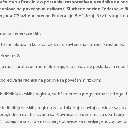
sjeća da su Pravilnik o postupku raspoređivanja radnika na po
 poslove sa povećanim rizikom (“Službene novine Federacije BiH”
ima (“Službene novine Federacije BiH”, broj: 9/23) stupili na s
vinama Federacije BiH.
orme obrazaca koje su također objavljene na stranici Ministarstva i 
Pravilnik 2:
 na radu i profesionalnom oboljenju, kao i obaveze poslodavca i radni
 raspoređivanje radnika na poslove sa povećanim rizikom;
riodičnih ljekarskih pregleda, sadržani prema programima iz priloga II i
iodičnih ljekarskih pregleda za radnike koji obavljaju poslove sa pov
m pregledima izdati u skladu sa Pravilnikom o uslovima za utvrđivanje
/91), ostaju na snazi do nastupanja obaveze za obavljanje novog peri