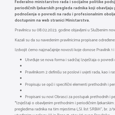
Federalno ministarstvo rada i socijalne politike pod
periodičnih ljekarskih pregleda radnika koji obavljaju
podnošenja o povredi na radu i profesionalnim oboljenj
dostupnim na web stranici Ministarstva.
Pravilnicu su 08.02.2023. godine objavljeni u Službenim no
Kazali su da su navedenim pravilnicima propisane određene f
Izdvojit ćemo najznačajnije novosti koje donose Pravilnik 1 i 
Utvrđuje se nova forma i sadržaj Izvještaja o povredi
Pravilnikom 2 definišu se poslovi i uvjeti rada, kao i
Propisuju se opći i specifični elementi prethodnih i pe
Propisani su novi Obrasci za postupak prethodnih i per
*Izvještaji o obavljenim prethodnim i periodičnim ljekarski
pregledima radnika na tim mjestima („Sl. list SRBiH“, br. 2