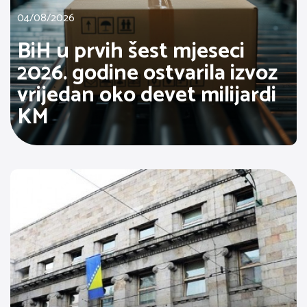
04/08/2026
BiH u prvih šest mjeseci
2026. godine ostvarila izvoz
vrijedan oko devet milijardi
KM