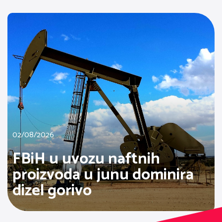
02/08/2026
FBiH u uvozu naftnih
proizvoda u junu dominira
dizel gorivo