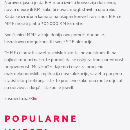
Naravno, jasno je da BiH mora izvršiti konverziju dobijenog
novca u eure ili KM, kako bi novac mogli staviti u upotrebu.
Kada se izračuna kamata na ukupan konvertirani iznos BiH će
MMF morati platiti 302.000 KM kamate.
Sve članice MMF-a koje dobiju ovu pomoć, dodao je,
bezuslovno mogu koristiti svoje SDR alokacije.
“MMF će pružiti savjet u smislu kako taj novac iskoristiti na
najbolji mogući način, te pomoć da se osigura transparentnost i
odgovornost. Mi također dajemo i okvir za procjenu
makroekonomskih implikacija nove alokacije, savjet u pogledu
statističkog tretiranja iste, te procjene kako ona može utjecati
na održivost duga”, istakao je Jewell.
zosmedia.ba/
Klix
POPULARNE