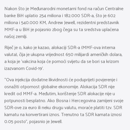
Nakon što je Međunarodni monetarni fond na račun Centralne
banke BiH uplatio 254 miliona i 182.000 SDR-a, što je 602
miliona i 540.000 KM, Andrew Jewell, rezidentni predstavnik
MMF-a u BiH je pojasnio zbog čega su ta sredstva uplaćena
našoj zemlji.
Riječ je o, kako je kazao, alokaciji SDR-a (MMF-ova interna
valuta), čija je ukupna vrijednost 650 milijardi američkih dolara,
a koja je ‘vakcina koja će pomoći svijetu da se bori sa krizom
izazvanom Covid-19’.
“Ova injekcija dodatne likvidnosti će poduprijeti povjerenje i
osnažiti otpornost globalne ekonomije. Alokacija SDR nije
kredit od MMF-a. Međutim, korištenje SDR alokacije nije u
potpunosti besplatno. Ako Bosna i Hercegovina zamijeni svoje
SDR-ove za euro ili neku drugu valutu, moraće platiti tzv. SDR
kamatu na konvertirani iznos. Trenutno ta SDR kamata iznosi
0.05 posto”, pojasnio je Jewell.