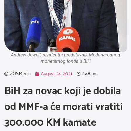
Andrew Jewell, rezidentni predstavnik Međunarodnog
monetarnog fonda u BiH
ZOSMedia
August 24, 2021
2:48 pm
BiH za novac koji je dobila
od MMF-a će morati vratiti
300.000 KM kamate