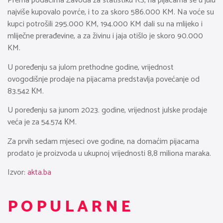
Prema podacima Zavoda za statistiku RS, na pijacama se u julu
najviše kupovalo povrće, i to za skoro 586.000 KM. Na voće su
kupci potrošili 295.000 KM, 194.000 KM dali su na mlijeko i
mliječne prerađevine, a za živinu i jaja otišlo je skoro 90.000
KM.
U poređenju sa julom prethodne godine, vrijednost
ovogodišnje prodaje na pijacama predstavlja povećanje od
83.542 КM.
U poređenju sa junom 2023. godine, vrijednost julske prodaje
veća je za 54.574 КM.
Za prvih sedam mjeseci ove godine, na domaćim pijacama
prodato je proizvoda u ukupnoj vrijednosti 8,8 miliona maraka.
Izvor:
akta.ba
POPULARNE