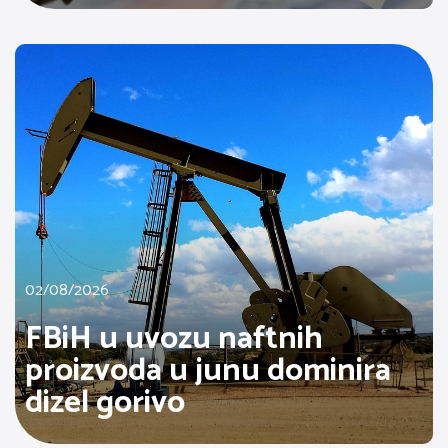
02/08/2026
FBiH u uvozu naftnih
proizvoda u junu dominira
dizel gorivo