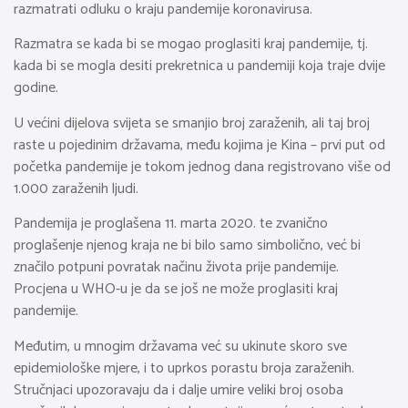
razmatrati odluku o kraju pandemije koronavirusa.
Razmatra se kada bi se mogao proglasiti kraj pandemije, tj.
kada bi se mogla desiti prekretnica u pandemiji koja traje dvije
godine.
U većini dijelova svijeta se smanjio broj zaraženih, ali taj broj
raste u pojedinim državama, među kojima je Kina – prvi put od
početka pandemije je tokom jednog dana registrovano više od
1.000 zaraženih ljudi.
Pandemija je proglašena 11. marta 2020. te zvanično
proglašenje njenog kraja ne bi bilo samo simbolično, već bi
značilo potpuni povratak načinu života prije pandemije.
Procjena u WHO-u je da se još ne može proglasiti kraj
pandemije.
Međutim, u mnogim državama već su ukinute skoro sve
epidemiološke mjere, i to uprkos porastu broja zaraženih.
Stručnjaci upozoravaju da i dalje umire veliki broj osoba