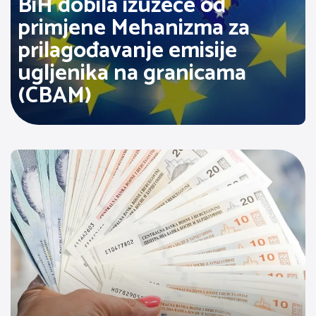
BiH dobila izuzeće od
primjene Mehanizma za
prilagođavanje emisije
ugljenika na granicama
(CBAM)