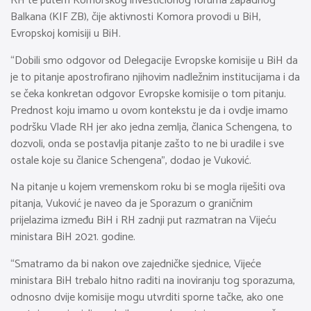
RH te putem Komorskog investicionog foruma zapadnog
Balkana (KIF ZB), čije aktivnosti Komora provodi u BiH,
Evropskoj komisiji u BiH.
“Dobili smo odgovor od Delegacije Evropske komisije u BiH da
je to pitanje apostrofirano njihovim nadležnim institucijama i da
se čeka konkretan odgovor Evropske komisije o tom pitanju.
Prednost koju imamo u ovom kontekstu je da i ovdje imamo
podršku Vlade RH jer ako jedna zemlja, članica Schengena, to
dozvoli, onda se postavlja pitanje zašto to ne bi uradile i sve
ostale koje su članice Schengena”, dodao je Vuković.
Na pitanje u kojem vremenskom roku bi se mogla riješiti ova
pitanja, Vuković je naveo da je Sporazum o graničnim
prijelazima između BiH i RH zadnji put razmatran na Vijeću
ministara BiH 2021. godine.
“Smatramo da bi nakon ove zajedničke sjednice, Vijeće
ministara BiH trebalo hitno raditi na inoviranju tog sporazuma,
odnosno dvije komisije mogu utvrditi sporne tačke, ako one