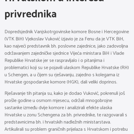
privrednika
Dopredsjednik Vanjskotrgovinske komore Bosne i Hercegovine
(VTK BiH) Vjekoslav Vuković izjavio je za Fenu da je VTK BiH,
kao najveći predstavnik bh. poslovne zajednice, jako zadovoljna
održavanjem zajedničke sjednice Vijeća ministara BiH i Vlade
Republike Hrvatske jer se raspravljalo i o pitanjima i
problematici koji su se pojavili ulaskom Republike Hrvatske (RH)
u Schengen, a u čijem su rješavanju, zajedno s kolegama iz
Hrvatske gospodarske komore (HGK), dali veliki doprinos.
Rješavanje tih pitanja su, kako je dodao Vuković, pokrenuli još
prošle godine u osmom mjesecu, održali mnogobrojne
sastanke između dvije komore i analizirali efekte ulaska
Hrvatske u zonu Schengena za bh. privrednike, te razgovarali s
predstavnicima bh. i hrvatskih nadležnih ministarstava.
Artikulirali su problem graničnih prijelaza s Hrvatskom i potrebu