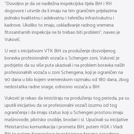
“Dovoljno je da se nadležna inspekcijska tijela BiH i RH
dogovore i utvrde da li imaju na tim graničnim prijelazima
jednako kvalitetnu i adekvatnu i tehničku infrastrukutru i
kadrove. Ukoliko to imaju, usklađivanje radnog vremena
fitosanitarnih inspekcija ne bi trebao biti problem”, naveo je
Vuković.
U vezi s inicijativom VTK BiH za produženje dozvoljenog
boravka profesionalnih vozača u Schengen zoni, Vuković je
podsjetio da su više puta ukazivali i na problem boravka naših
profesionalnih vozača u zoni Schengena, koji je ograničen na
90 dana u bilo kojem vremenskom razmaku od 180 dana, zbog
nedostatka radne snage, odnosno vozača u BiH.
Vuković je rekao da inisistiraju na produženju tog perioda, pa su
uputili inicijativu da se profesionalni vozači izuzmu od tog
ograničenja i da imaju status koji u Schengen prostoru imaju
mašinovođe, pilotsko osoblje, brodari i sl. Upućivali su inicijative
Ministarstvu komunikacija i prometa BiH, putem HGK i Vladi