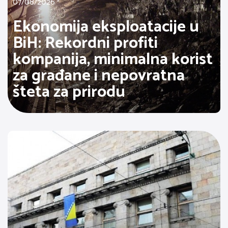
07/08/2026
Ekonomija eksploatacije u
BiH: Rekordni profiti
kompanija, minimalna korist
za građane i nepovratna
šteta za prirodu