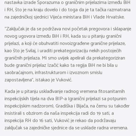
nastavka izrade Sporazuma o graničnim prijelazima između BiH
i RH, što je na kraju dovelo i do toga da je ta tačka razmatrana
na zajedničkoj sjednici Vijeća ministara BiH i Vlade Hrvatske.
“Zaključak je da se podržava novi početak pregovora i sklapanje
novog ugovora između BiH i RH, kada su u pitanju granični
prijelazi, a koji će obuhvatiti novoizgrađene granične prijelaze,
kao što je Svilaj, i uraditi prekategorizaciju nekih postojećih
graničnih prijelaza. Mi smo uvijek apelirali da prekategoriziran
bude granični prijelaz Izačić kako ta regija BiH ne bi bila u
saobraćajnom, infrastrukturom i izvoznom smislu
zapostavljena”, istakao je Vuković.
Kada je u pitanju usklađivanje radnog vremena fitosanitarnih
inspekcijskih tijela na dva BIP-a (granični prijelazi sa potpunim
inspekcijskim nadzorom), Gradiška i Bijača, na čemu su također
insistirali s obzirom da naša inspekcija radi do 19 sati, a
inspekcija RH do 16 sati, Vuković je rekao da podržavaju
zaključak sa zajedničke sjednice da se usklade radna vremena.