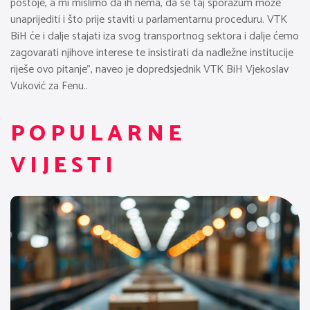
postoje, a mi mislimo da ih nema, da se taj sporazum može
unaprijediti i što prije staviti u parlamentarnu proceduru. VTK
BiH će i dalje stajati iza svog transportnog sektora i dalje ćemo
zagovarati njihove interese te insistirati da nadležne institucije
riješe ovo pitanje”, naveo je dopredsjednik VTK BiH Vjekoslav
Vuković za Fenu..
POPULARNE
VIJESTI