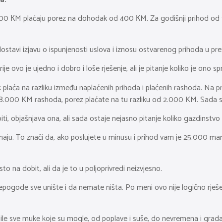
0.000 КM plaćaju porez na dohodak od 400 КM. Za godišnji prihod 
tavi izjavu o ispunjenosti uslova i iznosu ostvarenog prihoda u pre
 ovo je ujedno i dobro i loše rješenje, ali je pitanje koliko je ono sp
laća na razliku između naplaćenih prihoda i plaćenih rashoda. Na prim
8.000 KM rashoda, porez plaćate na tu razliku od 2.000 KM. Sada se 
 objašnjava ona, ali sada ostaje nejasno pitanje koliko gazdinstvo
naju. To znači da, ako poslujete u minusu i prihod vam je 25.000 ma
o na dobit, ali da je to u poljoprivredi neizvjesno.
epogode sve unište i da nemate ništa. Po meni ovo nije logično rješe
sile sve muke koje su mogle, od poplave i suše, do nevremena i grada