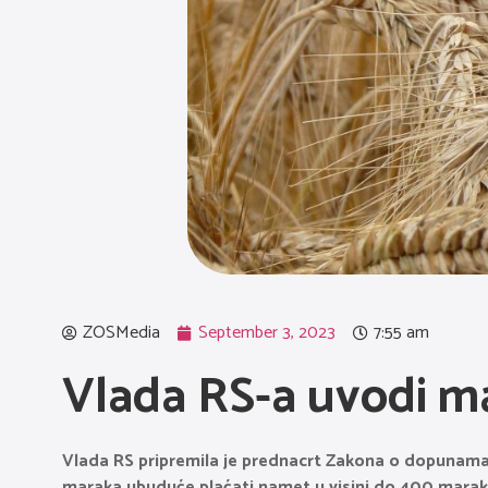
ZOSMedia
September 3, 2023
7:55 am
Vlada RS-a uvodi m
Vlada RS pripremila je prednacrt Zakona o dopunama 
maraka ubuduće plaćati namet u visini do 400 marak