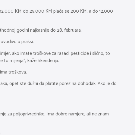
od 12.000 KM do 25.000 КM plaća se 200 КM, a do 12.000
thodnoj godini najkasnije do 28. februara.
rovodivo u praksi.
jer, ako imate troškove za rasad, pesticide i slično, to
to mijenja“, kaže Skenderija.
 ima troškova.
raka, opet ste dužni da platite porez na dohodak. Ako je do
nje za poljoprivrednike. Ima dobre namjere, ali ne znam
.