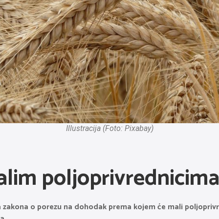
Illustracija (Foto: Pixabay)
alim poljoprivrednicim
zakona o porezu na dohodak prema kojem će mali poljoprivre
a.