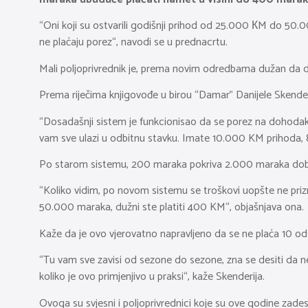
“Oni koji su ostvarili godišnji prihod od 25.000 КM do 5
ne plaćaju porez“, navodi se u prednacrtu.
Mali poljoprivrednik je, prema novim odredbama dužan da dos
Prema riječima knjigovođe u birou “Damar” Danijele Skenderije
“Dosadašnji sistem je funkcionisao da se porez na dohodak p
vam sve ulazi u odbitnu stavku. Imate 10.000 KM prihoda, 
Po starom sistemu, 200 maraka pokriva 2.000 maraka dobiti,
“Koliko vidim, po novom sistemu se troškovi uopšte ne priz
50.000 maraka, dužni ste platiti 400 KM“, objašnjava ona.
Kaže da je ovo vjerovatno napravljeno da se ne plaća 10 odst
“Tu vam sve zavisi od sezone do sezone, zna se desiti da n
koliko je ovo primjenjivo u praksi“, kaže Skenderija.
Ovoga su svjesni i poljoprivrednici koje su ove godine zade