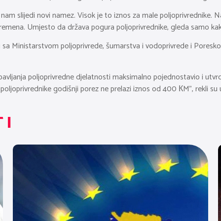
 nam slijedi novi namez. Visok je to iznos za male poljoprivrednike. 
vremena. Umjesto da država pogura poljoprivrednike, gleda samo kako 
dnji sa Ministarstvom poljoprivrede, šumarstva i vodoprivrede i Pore
bavljanja poljoprivredne djelatnosti maksimalno pojednostavio i u
oljoprivrednike godišnji porez ne prelazi iznos od 400 КM”, rekli su 
TI