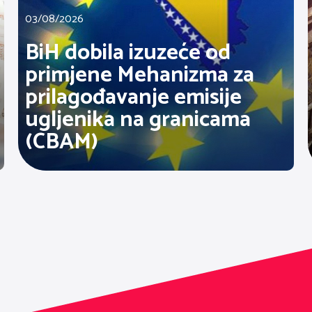
03/08/2026
BiH dobila izuzeće od
primjene Mehanizma za
prilagođavanje emisije
ugljenika na granicama
(CBAM)