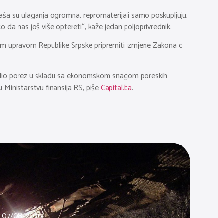
Naša su ulaganja ogromna, repromaterijali samo poskupljuju,
da nas još više optereti“, kaže jedan poljoprivrednik.
skom upravom Republike Srpske pripremiti izmjene Zakona o
tvrdio porez u skladu sa ekonomskom snagom poreskih
u Ministarstvu finansija RS, piše
Capital.ba
.
07/08/2026