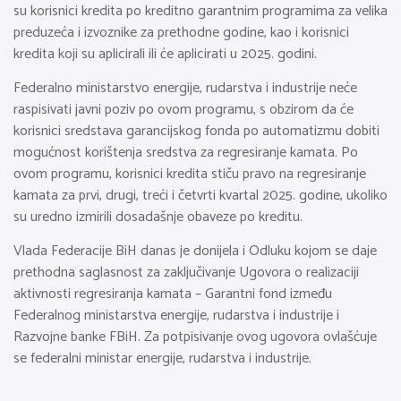
su korisnici kredita po kreditno garantnim programima za velika
preduzeća i izvoznike za prethodne godine, kao i korisnici
kredita koji su aplicirali ili će aplicirati u 2025. godini.
Federalno ministarstvo energije, rudarstva i industrije neće
raspisivati javni poziv po ovom programu, s obzirom da će
korisnici sredstava garancijskog fonda po automatizmu dobiti
mogućnost korištenja sredstva za regresiranje kamata. Po
ovom programu, korisnici kredita stiču pravo na regresiranje
kamata za prvi, drugi, treći i četvrti kvartal 2025. godine, ukoliko
su uredno izmirili dosadašnje obaveze po kreditu.
Vlada Federacije BiH danas je donijela i Odluku kojom se daje
prethodna saglasnost za zaključivanje Ugovora o realizaciji
aktivnosti regresiranja kamata – Garantni fond između
Federalnog ministarstva energije, rudarstva i industrije i
Razvojne banke FBiH. Za potpisivanje ovog ugovora ovlašćuje
se federalni ministar energije, rudarstva i industrije.