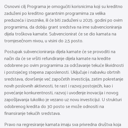
Osnovni cilj Programa je omogućiti korisnicima koji su kreditno
zaduženi po kreditno garantnim programima za velika
preduzeća i izvoznike, ili će biti zaduženi u 2025. godini po ovim
programima, da dobiju grant sredstva na ime subvencioniranja
dijela troškova kamate. Subvencionirat će se dio kamata na
tromjesečnom nivou, u visini do 2,5 posto.
Postupak subvencioniranja dijela kamate će se provoditi na
način da će se vršiti refundiranje dijela kamate na kredite
odobrene po ovim programima za održavanje tekuće likvidnosti
i postojećeg stepena zaposlenosti. Uključuje i nabavku obrtnih
sredstava, dovršenje već započetih investicija, zatim pokretanje
novih poslovnih aktivnosti, te rast i razvoj postojećih, kao i
povećanje konkurentnosti, razvoj i uvođenje inovacija i novog
zapošljavanja (ukoliko je vezano uz novu investiciju). U strukturi
odobrenog kredita do 30 posto se može odnositi na
finansiranje tekućih sredstava.
Pravo na regresiranje kamata imaju sva privredna društva koja