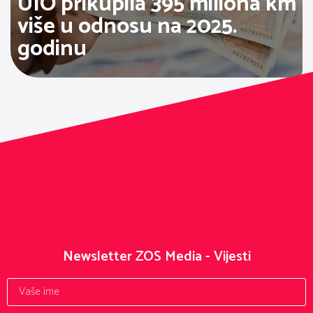
UIO prikupila 395 miliona km
više u odnosu na 2025.
godinu
Newsletter ZOS Media - Vijesti