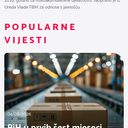
2025. godinu za niskoakumulativne djelatnosti, saopćeno je iz
Ureda Vlade FBiH za odnose s javnošću.
POPULARNE
VIJESTI
04/08/2026
BiH u prvih šest mjeseci